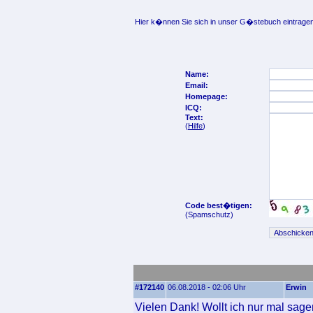
Hier k�nnen Sie sich in unser G�stebuch eintragen
Name:
Email:
Homepage:
ICQ:
Text:
(
Hilfe
)
Code best�tigen:
(Spamschutz)
#172140
06.08.2018 - 02:06 Uhr
Erwin
Vielen Dank! Wollt ich nur mal sage