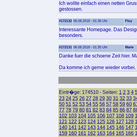
Ich wollte einfach einen netten Gru
gestossen.
#172132
06.08.2018 - 01:36 Uhr
Floy
Interessante Homepage. Das Design 
besonders.
#172131
06.08.2018 - 01:35 Uhr
Marie
Danke fuer die schoene Zeit hier. Ma
Da komme ich gerne wieder vorbei.
Eintr�ge: 174510 - Seiten:
1
2
3
4
23
24
25
26
27
28
29
30
31
32
33
3
50
51
52
53
54
55
56
57
58
59
60
6
77
78
79
80
81
82
83
84
85
86
87
8
102
103
104
105
106
107
108
109
121
122
123
124
125
126
127
128
140
141
142
143
144
145
146
147
159
160
161
162
163
164
165
166