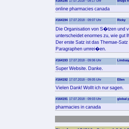
#164195
17.07.2018 - 09:17 Uhr
drugs f
online pharmacies canada
#164194
17.07.2018 - 09:07 Uhr
Ricky
Die Organisation von S�tzen und v
unterscheidet enormes zu, wie gut 
Der erste Satz ist das Themae-Sat
Paragraphen umrei�en.
#164193
17.07.2018 - 09:06 Uhr
Lindsa
Super Website. Danke.
#164192
17.07.2018 - 09:05 Uhr
Ellen
Vielen Dank! Wollt ich nur sagen.
#164191
17.07.2018 - 09:03 Uhr
global
pharmacies in canada