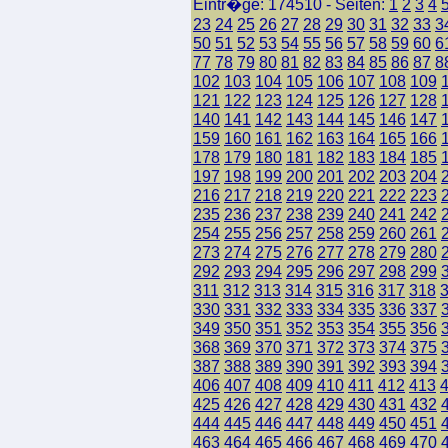
Eintr�ge: 174510 - Seiten:
1
2
3
4
23
24
25
26
27
28
29
30
31
32
33
3
50
51
52
53
54
55
56
57
58
59
60
6
77
78
79
80
81
82
83
84
85
86
87
8
102
103
104
105
106
107
108
109
121
122
123
124
125
126
127
128
140
141
142
143
144
145
146
147
159
160
161
162
163
164
165
166
178
179
180
181
182
183
184
185
197
198
199
200
201
202
203
204
216
217
218
219
220
221
222
223
235
236
237
238
239
240
241
242
254
255
256
257
258
259
260
261
273
274
275
276
277
278
279
280
292
293
294
295
296
297
298
299
311
312
313
314
315
316
317
318
330
331
332
333
334
335
336
337
349
350
351
352
353
354
355
356
368
369
370
371
372
373
374
375
387
388
389
390
391
392
393
394
406
407
408
409
410
411
412
413
425
426
427
428
429
430
431
432
444
445
446
447
448
449
450
451
463
464
465
466
467
468
469
470