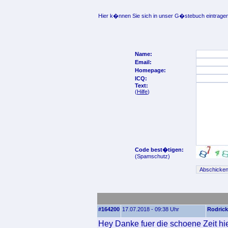
Hier k�nnen Sie sich in unser G�stebuch eintragen
Name:
Email:
Homepage:
ICQ:
Text:
(
Hilfe
)
Code best�tigen:
(Spamschutz)
#164200
17.07.2018 - 09:38 Uhr
Rodrick
Hey Danke fuer die schoene Zeit hi