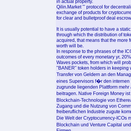
in actual property.
Qilin.Market '" protocol for decent
exchange of products for cryptocurr
for clear and bulletproof deal escrow
It is usually potential to have a sta
through which the distribution of tok
acquired, that means that the more 
worth will be.
In response to the phrases of the I
outcomes of every monetary yr, 20% o
Waves pockets, from which will proba
"BANER" token holders in keeping wi
Transfer von Geldern an den Manag
eines Supervisors f�r den internen
zugrunde liegenden Plattform mehr 
beitragen. Native Foreign Money is
Blockchain-Technologie von Etherea
Zugang und die Nutzung von Communit
freiberuflichen Industrie zugute ko
Die Welt der Cryptocurrency-ICOs
Blockchain und Venture Capital und
Firmen.