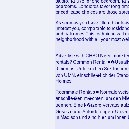
studio, $1,075 for one bedroom, $1,
bedrooms. Landlords favor long-time
priced lease choices are those spre
As soon as you have filtered for leas
interest you, comparable to residence
and balconies This technique will ma
neighborhood with all your most well-
Advertise with CHBO Need more tena
rentals? Common Rental =�Usually 
9 months. Untersuchen Sie Tonne
von UMN, einschlie�lich der Stando
Holmes.
Roommate Rentals = Normalerweise 
anschlie�en m�chten, um den Mietv
trennen. Eine k�rzere Vertragslaufze
Gesetze und Anforderungen. Unsere
in Madison und sind hier, um Ihnen