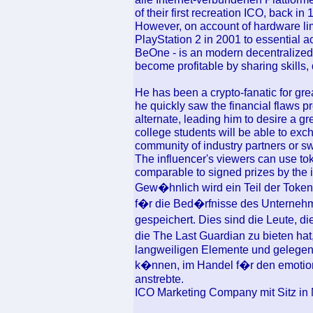
of their first recreation ICO, back i
However, on account of hardware limi
PlayStation 2 in 2001 to essential ac
BeOne - is an modern decentralized 
become profitable by sharing skills,
He has been a crypto-fanatic for gre
he quickly saw the financial flaws p
alternate, leading him to desire a gr
college students will be able to ex
community of industry partners or sw
The influencer's viewers can use to
comparable to signed prizes by the i
Gew�hnlich wird ein Teil der Token
f�r die Bed�rfnisse des Unternehm
gespeichert. Dies sind die Leute, 
die The Last Guardian zu bieten ha
langweiligen Elemente und gelegent
k�nnen, im Handel f�r den emotion
anstrebte.
ICO Marketing Company mit Sitz in