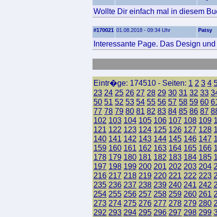
Wollte Dir einfach mal in diesem Bu
#170021
01.08.2018 - 09:34 Uhr
Patsy
Interessante Page. Das Design und d
Eintr�ge: 174510 - Seiten:
1
2
3
4
23
24
25
26
27
28
29
30
31
32
33
3
50
51
52
53
54
55
56
57
58
59
60
6
77
78
79
80
81
82
83
84
85
86
87
8
102
103
104
105
106
107
108
109
121
122
123
124
125
126
127
128
140
141
142
143
144
145
146
147
159
160
161
162
163
164
165
166
178
179
180
181
182
183
184
185
197
198
199
200
201
202
203
204
216
217
218
219
220
221
222
223
235
236
237
238
239
240
241
242
254
255
256
257
258
259
260
261
273
274
275
276
277
278
279
280
292
293
294
295
296
297
298
299