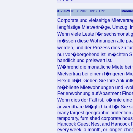
#170029
01.08.2018 - 09:56 Uhr
Manual
Corporate und vielseitige Mietvertr
langfristige Mietvertr�ge, Umzug,
Wenn viele Leute f�r sechsmonatig
m�ssen diese Wohnungen alle paar
werden, und der Prozess dies zu tun
nur vor�bergehend ist, m�chten Si
handlich und preiswert ist.
W�hrend die monatliche Miete bei s
Mietvertrag bei einem l�ngeren Mie
Flexibilit�t. Geben Sie Ihre Ankunf
m�blierte Mietwohnungen und -wohn
Ferienwohnung auf Apartment Finde
Wenn dies der Fall ist, k�nnte ein
anwendbare M�glichkeit f�r Sie se
many largest geographic protection a
temporary, furnished corporate hous
Hancock Guest Nest and Hancock Fas
every week, a month, or longer, chec