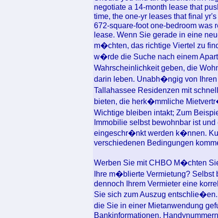
negotiate a 14-month lease that pus
time, the one-yr leases that final yr
672-square-foot one-bedroom was re
lease. Wenn Sie gerade in eine neu
m�chten, das richtige Viertel zu fi
w�rde die Suche nach einem Apartm
Wahrscheinlichkeit geben, die Woh
darin leben. Unabh�ngig von Ihren 
Tallahassee Residenzen mit schnell
bieten, die herk�mmliche Mietvertr
Wichtige bleiben intakt; Zum Beispi
Immobilie selbst bewohnbar ist und 
eingeschr�nkt werden k�nnen. Kur
verschiedenen Bedingungen komm
Werben Sie mit CHBO M�chten Sie 
Ihre m�blierte Vermietung? Selbst 
dennoch Ihrem Vermieter eine korr
Sie sich zum Auszug entschlie�en. 
die Sie in einer Mietanwendung gef
Bankinformationen, Handynummern,