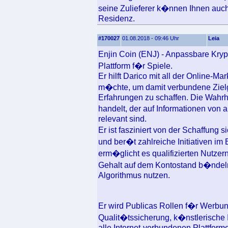
seine Zulieferer k�nnen Ihnen auch 
Residenz.
#170027
01.08.2018 - 09:46 Uhr
Leia
Enjin Coin (ENJ) - Anpassbare Kr
Plattform f�r Spiele.
Er hilft Darico mit all der Online-Ma
m�chte, um damit verbundene Ziel
Erfahrungen zu schaffen. Die Wahrhe
handelt, der auf Informationen von au
relevant sind.
Er ist fasziniert von der Schaffung 
und ber�t zahlreiche Initiativen i
erm�glicht es qualifizierten Nutzer
Gehalt auf dem Kontostand b�ndeln
Algorithmus nutzen.
Er wird Publicas Rollen f�r Werbu
Qualit�tssicherung, k�nstlerische
alle Internet-verbundenen Plattform