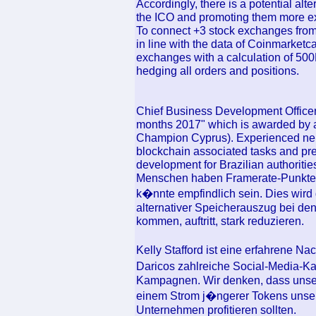
Accordingly, there is a potential alt
the ICO and promoting them more ex
To connect +3 stock exchanges from t
in line with the data of Coinmarket
exchanges with a calculation of 500
hedging all orders and positions.
Chief Business Development Officer
months 2017" which is awarded by 
Champion Cyprus). Experienced nei
blockchain associated tasks and pr
development for Brazilian authoritie
Menschen haben Framerate-Punkte er
k�nnte empfindlich sein. Dies wird
alternativer Speicherauszug bei de
kommen, auftritt, stark reduzieren.
Kelly Stafford ist eine erfahrene Na
Daricos zahlreiche Social-Media-
Kampagnen. Wir denken, dass unse
einem Strom j�ngerer Tokens unserer 
Unternehmen profitieren sollten.