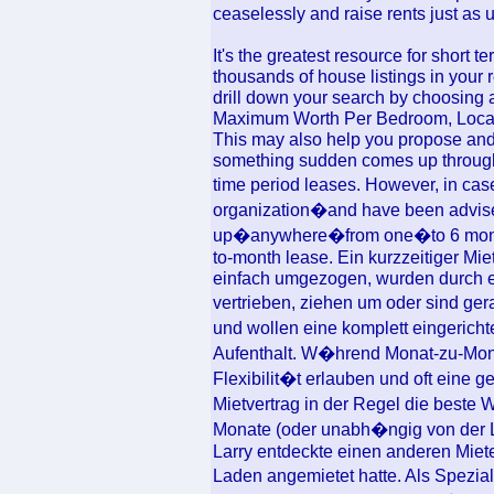
ceaselessly and raise rents just as u
It's the greatest resource for short t
thousands of house listings in your 
drill down your search by choosing 
Maximum Worth Per Bedroom, Locati
This may also help you propose and 
something sudden comes up througho
time period leases. However, in ca
organization�and have been advised
up�anywhere�from one�to 6 months,
to-month lease. Ein kurzzeitiger Mie
einfach umgezogen, wurden durch e
vertrieben, ziehen um oder sind ge
und wollen eine komplett eingeric
Aufenthalt. W�hrend Monat-zu-Mon
Flexibilit�t erlauben und oft eine g
Mietvertrag in der Regel die beste 
Monate (oder unabh�ngig von der Lau
Larry entdeckte einen anderen Miet
Laden angemietet hatte. Als Spezia