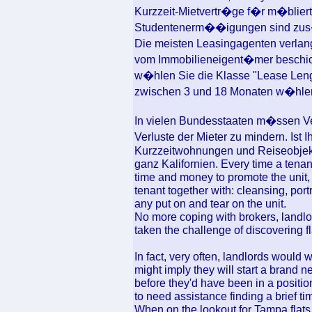
Kurzzeit-Mietvertr�ge f�r m�blie
Studentenerm��igungen sind zus�
Die meisten Leasingagenten verlan
vom Immobilieneigent�mer beschich
w�hlen Sie die Klasse "Lease Leng
zwischen 3 und 18 Monaten w�hle
In vielen Bundesstaaten m�ssen Ve
Verluste der Mieter zu mindern. Ist
Kurzzeitwohnungen und Reiseobjekt
ganz Kalifornien. Every time a tenan
time and money to promote the unit, i
tenant together with: cleansing, port
any put on and tear on the unit.
No more coping with brokers, landlor
taken the challenge of discovering f
In fact, very often, landlords would 
might imply they will start a brand n
before they'd have been in a positio
to need assistance finding a brief ti
When on the lookout for Tampa flats