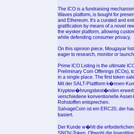
The ICO is a fundraising mechanism,
Waves platform, is bought for presen
and Ethereum. It's a curated and ex
gratification by means of a novel re
the wysker platform, allowing custom
while defending consumer privacy.
On this opinion piece, Mougayar lists
eager to research, monitor or launch
Prime ICO Listing is the ultimate ICO
Preliminary Coin Offerings (ICOs), 
in a single place. The first token s
Mit der SALT-Plattform k�nnen Kun
Kryptow�hrungsbest�nden erwerben
verschiedene konventionelle Asset-K
Rohstoffen entsprechen.
SalvageCoin ist ein ERC20, der ha
basiert.
Der Kunde w�hlt die erforderlichen
SNOV-Token. Obwohl die Investition 