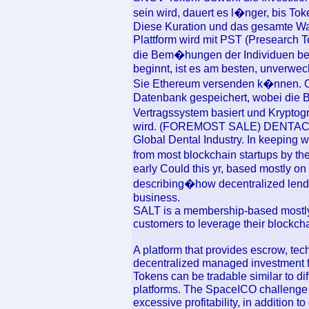
sein wird, dauert es l�nger, bis To
Diese Kuration und das gesamte Wa
Plattform wird mit PST (Presearch T
die Bem�hungen der Individuen bel
beginnt, ist es am besten, unverwe
Sie Ethereum versenden k�nnen. Ob
Datenbank gespeichert, wobei die B
Vertragssystem basiert und Kryptog
wird. (FOREMOST SALE) DENTACOIN 
Global Dental Industry. In keeping w
from most blockchain startups by the
early Could this yr, based mostly on
describing�how decentralized lendi
business.
SALT is a membership-based mostly
customers to leverage their blockcha
A platform that provides escrow, tec
decentralized managed investment f
Tokens can be tradable similar to di
platforms. The SpaceICO challenge e
excessive profitability, in addition t