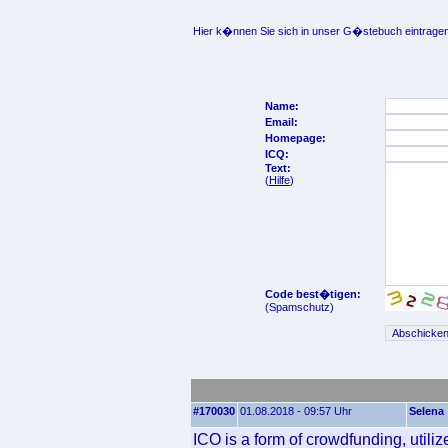
Hier k�nnen Sie sich in unser G�stebuch eintragen
Name:
Email:
Homepage:
ICQ:
Text:
(
Hilfe
)
Code best�tigen:
(Spamschutz)
#170030
01.08.2018 - 09:57 Uhr
Selena
ICO is a form of crowdfunding, utiliz