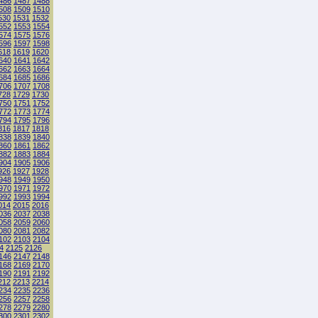
486
1487
1488
508
1509
1510
530
1531
1532
552
1553
1554
574
1575
1576
596
1597
1598
618
1619
1620
640
1641
1642
662
1663
1664
684
1685
1686
706
1707
1708
728
1729
1730
750
1751
1752
772
1773
1774
794
1795
1796
816
1817
1818
838
1839
1840
860
1861
1862
882
1883
1884
904
1905
1906
926
1927
1928
948
1949
1950
970
1971
1972
992
1993
1994
014
2015
2016
036
2037
2038
058
2059
2060
080
2081
2082
102
2103
2104
4
2125
2126
146
2147
2148
168
2169
2170
190
2191
2192
212
2213
2214
234
2235
2236
256
2257
2258
278
2279
2280
300
2301
2302