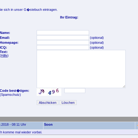
e sich in unser G�stebuch eintragen.
Ihr Eintrag:
Name:
Email:
(optional)
Homepage:
(optional)
ICQ:
(optional)
Text:
(
Hilfe
)
Code best�tigen:
(Spamschutz)
.2018 - 08:11 Uhr
Soon
ich komme mal wieder vorbei.