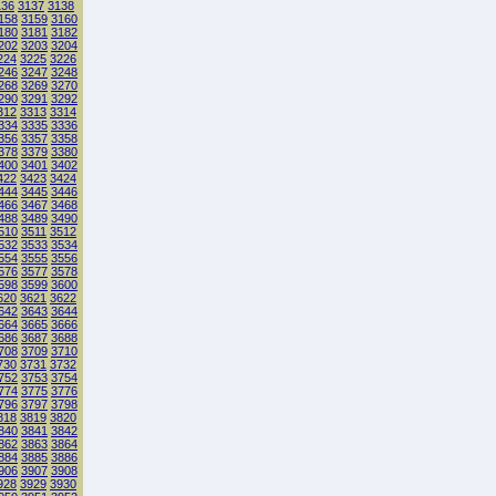
136
3137
3138
158
3159
3160
180
3181
3182
202
3203
3204
224
3225
3226
246
3247
3248
268
3269
3270
290
3291
3292
312
3313
3314
334
3335
3336
356
3357
3358
378
3379
3380
400
3401
3402
422
3423
3424
444
3445
3446
466
3467
3468
488
3489
3490
510
3511
3512
532
3533
3534
554
3555
3556
576
3577
3578
598
3599
3600
620
3621
3622
642
3643
3644
664
3665
3666
686
3687
3688
708
3709
3710
730
3731
3732
752
3753
3754
774
3775
3776
796
3797
3798
818
3819
3820
840
3841
3842
862
3863
3864
884
3885
3886
906
3907
3908
928
3929
3930