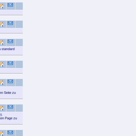
 a standard
en Seite zu
).
nten Page zu