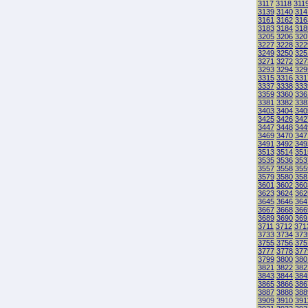
3117
3118
311
3139
3140
314
3161
3162
316
3183
3184
318
3205
3206
320
3227
3228
322
3249
3250
325
3271
3272
327
3293
3294
329
3315
3316
331
3337
3338
333
3359
3360
336
3381
3382
338
3403
3404
340
3425
3426
342
3447
3448
344
3469
3470
347
3491
3492
349
3513
3514
351
3535
3536
353
3557
3558
355
3579
3580
358
3601
3602
360
3623
3624
362
3645
3646
364
3667
3668
366
3689
3690
369
3711
3712
371
3733
3734
373
3755
3756
375
3777
3778
377
3799
3800
380
3821
3822
382
3843
3844
384
3865
3866
386
3887
3888
388
3909
3910
391