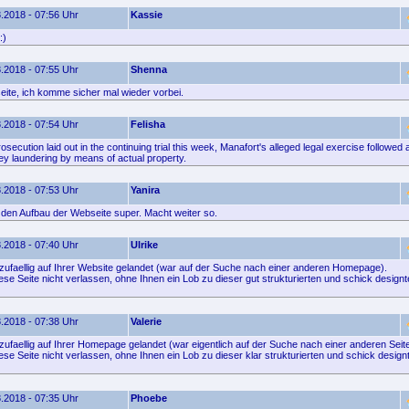
.2018 - 07:56 Uhr
Kassie
:)
.2018 - 07:55 Uhr
Shenna
te, ich komme sicher mal wieder vorbei.
.2018 - 07:54 Uhr
Felisha
secution laid out in the continuing trial this week, Manafort's alleged legal exercise followed
 laundering by means of actual property.
.2018 - 07:53 Uhr
Yanira
e den Aufbau der Webseite super. Macht weiter so.
.2018 - 07:40 Uhr
Ulrike
 zufaellig auf Ihrer Website gelandet (war auf der Suche nach einer anderen Homepage).
se Seite nicht verlassen, ohne Ihnen ein Lob zu dieser gut strukturierten und schick designt
.2018 - 07:38 Uhr
Valerie
zufaellig auf Ihrer Homepage gelandet (war eigentlich auf der Suche nach einer anderen Seite
ese Seite nicht verlassen, ohne Ihnen ein Lob zu dieser klar strukturierten und schick desig
.2018 - 07:35 Uhr
Phoebe