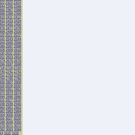
322
2323
2324
344
2345
2346
366
2367
2368
388
2389
2390
410
2411
2412
432
2433
2434
454
2455
2456
476
2477
2478
498
2499
2500
520
2521
2522
542
2543
2544
564
2565
2566
586
2587
2588
608
2609
2610
630
2631
2632
652
2653
2654
674
2675
2676
696
2697
2698
718
2719
2720
740
2741
2742
762
2763
2764
784
2785
2786
806
2807
2808
828
2829
2830
850
2851
2852
872
2873
2874
894
2895
2896
916
2917
2918
938
2939
2940
960
2961
2962
982
2983
2984
004
3005
3006
026
3027
3028
048
3049
3050
070
3071
3072
092
3093
3094
14
3115
3116