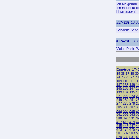
Ich bin gerade 
Ich moechte di
hinterlassen!
#174282
13.08
Schoene Seite 
#174281
13.08
Vielen Dank! Wo
Eintr�ge: 1745
35
36
37
38
39
74
75
76
77
78
109
110
111
11
137
138
139
1
165
166
167
1
193
194
195
1
221
222
223
2
249
250
251
2
277
278
279
2
305
306
307
3
333
334
335
3
361
362
363
3
389
390
391
3
417
418
419
4
445
446
447
4
473
474
475
4
501
502
503
5
529
530
531
5