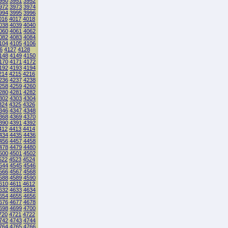
950
3951
3952
972
3973
3974
994
3995
3996
016
4017
4018
038
4039
4040
060
4061
4062
082
4083
4084
104
4105
4106
6
4127
4128
148
4149
4150
170
4171
4172
192
4193
4194
214
4215
4216
236
4237
4238
258
4259
4260
280
4281
4282
302
4303
4304
324
4325
4326
346
4347
4348
368
4369
4370
390
4391
4392
412
4413
4414
434
4435
4436
456
4457
4458
478
4479
4480
500
4501
4502
522
4523
4524
544
4545
4546
566
4567
4568
588
4589
4590
610
4611
4612
632
4633
4634
654
4655
4656
676
4677
4678
698
4699
4700
720
4721
4722
742
4743
4744
764
4765
4766