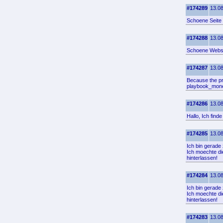
#174289
13.08
Schoene Seite 
#174288
13.08
Schoene Websei
#174287
13.08
Because the pro
playbook_money
#174286
13.08
Hallo, Ich find
#174285
13.08
Ich bin gerade
Ich moechte die
hinterlassen!
#174284
13.08
Ich bin gerade 
Ich moechte di
hinterlassen!
#174283
13.08