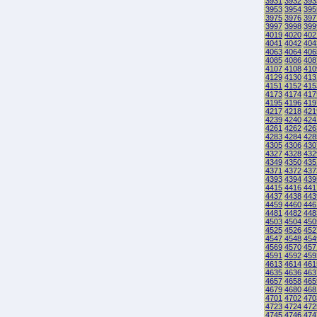
3931
3932
393
3953
3954
395
3975
3976
397
3997
3998
399
4019
4020
402
4041
4042
404
4063
4064
406
4085
4086
408
4107
4108
410
4129
4130
413
4151
4152
415
4173
4174
417
4195
4196
419
4217
4218
421
4239
4240
424
4261
4262
426
4283
4284
428
4305
4306
430
4327
4328
432
4349
4350
435
4371
4372
437
4393
4394
439
4415
4416
441
4437
4438
443
4459
4460
446
4481
4482
448
4503
4504
450
4525
4526
452
4547
4548
454
4569
4570
457
4591
4592
459
4613
4614
461
4635
4636
463
4657
4658
465
4679
4680
468
4701
4702
470
4723
4724
472
4745
4746
474