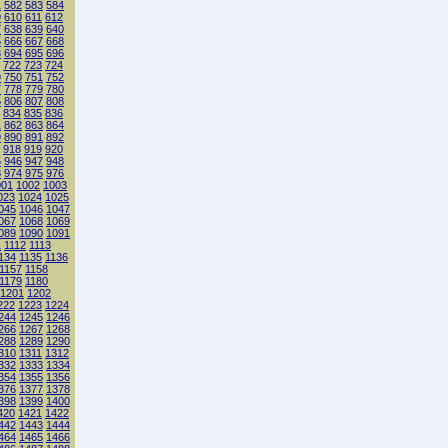
1
582
583
584
9
610
611
612
7
638
639
640
5
666
667
668
3
694
695
696
722
723
724
9
750
751
752
7
778
779
780
5
806
807
808
834
835
836
1
862
863
864
9
890
891
892
918
919
920
5
946
947
948
3
974
975
976
001
1002
1003
023
1024
1025
045
1046
1047
067
1068
1069
089
1090
1091
1
1112
1113
134
1135
1136
1157
1158
1179
1180
1201
1202
222
1223
1224
244
1245
1246
266
1267
1268
288
1289
1290
310
1311
1312
332
1333
1334
354
1355
1356
376
1377
1378
398
1399
1400
420
1421
1422
442
1443
1444
464
1465
1466