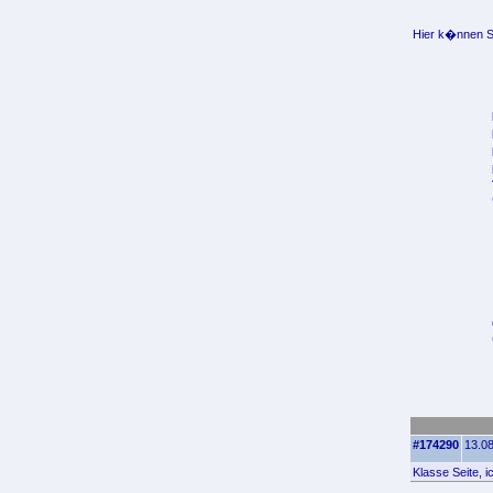
Hier k�nnen Si
#174290
13.08
Klasse Seite, 