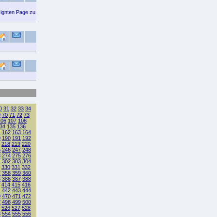
signten Page zu
0
31
32
33
34
9
70
71
72
73
106
107
108
34
135
136
1
162
163
164
9
190
191
192
218
219
220
5
246
247
248
3
274
275
276
1
302
303
304
330
331
332
7
358
359
360
5
386
387
388
414
415
416
1
442
443
444
9
470
471
472
7
498
499
500
526
527
528
3
554
555
556