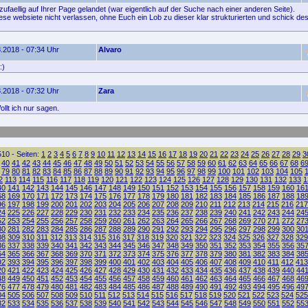
zufaellig auf Ihrer Page gelandet (war eigentlich auf der Suche nach einer anderen Seite).
ese websiete nicht verlassen, ohne Euch ein Lob zu dieser klar strukturierten und schick de
.2018 - 07:34 Uhr
Alvaro
:)
.2018 - 07:32 Uhr
Zara
llt ich nur sagen.
10 - Seiten:
1
2
3
4
5
6
7
8
9
10
11
12
13
14
15
16
17
18
19
20
21
22
23
24
25
26
27
28
29
3
40
41
42
43
44
45
46
47
48
49
50
51
52
53
54
55
56
57
58
59
60
61
62
63
64
65
66
67
68
6
79
80
81
82
83
84
85
86
87
88
89
90
91
92
93
94
95
96
97
98
99
100
101
102
103
104
105
2
113
114
115
116
117
118
119
120
121
122
123
124
125
126
127
128
129
130
131
132
133
1
40
141
142
143
144
145
146
147
148
149
150
151
152
153
154
155
156
157
158
159
160
16
68
169
170
171
172
173
174
175
176
177
178
179
180
181
182
183
184
185
186
187
188
18
96
197
198
199
200
201
202
203
204
205
206
207
208
209
210
211
212
213
214
215
216
217
24
225
226
227
228
229
230
231
232
233
234
235
236
237
238
239
240
241
242
243
244
24
52
253
254
255
256
257
258
259
260
261
262
263
264
265
266
267
268
269
270
271
272
27
80
281
282
283
284
285
286
287
288
289
290
291
292
293
294
295
296
297
298
299
300
30
08
309
310
311
312
313
314
315
316
317
318
319
320
321
322
323
324
325
326
327
328
329
36
337
338
339
340
341
342
343
344
345
346
347
348
349
350
351
352
353
354
355
356
35
64
365
366
367
368
369
370
371
372
373
374
375
376
377
378
379
380
381
382
383
384
38
92
393
394
395
396
397
398
399
400
401
402
403
404
405
406
407
408
409
410
411
412
413
20
421
422
423
424
425
426
427
428
429
430
431
432
433
434
435
436
437
438
439
440
44
48
449
450
451
452
453
454
455
456
457
458
459
460
461
462
463
464
465
466
467
468
46
76
477
478
479
480
481
482
483
484
485
486
487
488
489
490
491
492
493
494
495
496
49
04
505
506
507
508
509
510
511
512
513
514
515
516
517
518
519
520
521
522
523
524
525
32
533
534
535
536
537
538
539
540
541
542
543
544
545
546
547
548
549
550
551
552
55