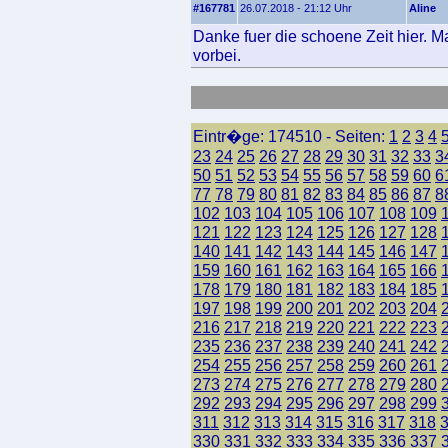
#167781
26.07.2018 - 21:12 Uhr
Aline
Danke fuer die schoene Zeit hier. 
vorbei.
Eintr�ge: 174510 - Seiten:
1
2
3
4
23
24
25
26
27
28
29
30
31
32
33
3
50
51
52
53
54
55
56
57
58
59
60
6
77
78
79
80
81
82
83
84
85
86
87
8
102
103
104
105
106
107
108
109
121
122
123
124
125
126
127
128
140
141
142
143
144
145
146
147
159
160
161
162
163
164
165
166
178
179
180
181
182
183
184
185
197
198
199
200
201
202
203
204
216
217
218
219
220
221
222
223
235
236
237
238
239
240
241
242
254
255
256
257
258
259
260
261
273
274
275
276
277
278
279
280
292
293
294
295
296
297
298
299
311
312
313
314
315
316
317
318
330
331
332
333
334
335
336
337