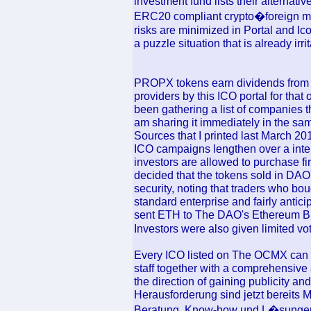
investment fund lists their alterna
ERC20 compliant crypto�foreign m
risks are minimized in Portal and Ic
a puzzle situation that is already irrit
PROPX tokens earn dividends from P
providers by this ICO portal for that
been gathering a list of companies t
am sharing it immediately in the sa
Sources that I printed last March 20
ICO campaigns lengthen over a interv
investors are allowed to purchase f
decided that the tokens sold in DAO'
security, noting that traders who b
standard enterprise and fairly anticip
sent ETH to The DAO's Ethereum Blo
Investors were also given limited vo
Every ICO listed on The OCMX can o
staff together with a comprehensive
the direction of gaining publicity and 
Herausforderung sind jetzt bereits 
Beratung, Know-how und L�sungen 