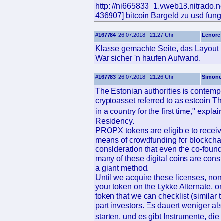
http: //ni665833_1.vweb18.nitrado.
436907] bitcoin Bargeld zu usd fungi
#167784
26.07.2018 - 21:27 Uhr
Lenore
Klasse gemachte Seite, das Layout ge
War sicher 'n haufen Aufwand.
#167783
26.07.2018 - 21:26 Uhr
Simon
The Estonian authorities is contempl
cryptoasset referred to as estcoin T
in a country for the first time," exp
Residency.
PROPX tokens are eligible to receive
means of crowdfunding for blockchai
consideration that even the co-foun
many of these digital coins are const
a giant method.
Until we acquire these licenses, no
your token on the Lykke Alternate, or t
token that we can checklist (similar t
part investors. Es dauert weniger a
starten, und es gibt Instrumente, d