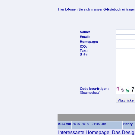
Hier k�nnen Sie sich in unser G�stebuch eintragen
Name:
Email:
Homepage:
ICQ:
Text:
(
Hilfe
)
Code best�tigen:
(Spamschutz)
#167790
26.07.2018 - 21:45 Uhr
Henry
Interessante Homepage. Das Design 