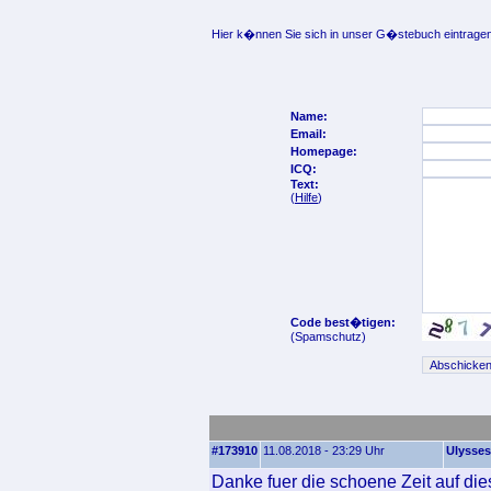
Hier k�nnen Sie sich in unser G�stebuch eintragen
Name:
Email:
Homepage:
ICQ:
Text:
(
Hilfe
)
Code best�tigen:
(Spamschutz)
#173910
11.08.2018 - 23:29 Uhr
Ulysses
Danke fuer die schoene Zeit auf die