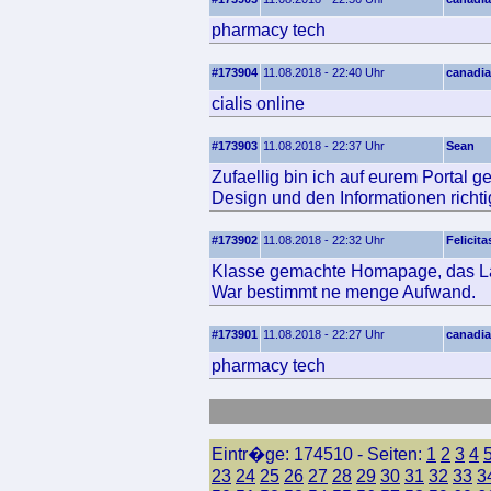
pharmacy tech
#173904
11.08.2018 - 22:40 Uhr
canadia
cialis online
#173903
11.08.2018 - 22:37 Uhr
Sean
Zufaellig bin ich auf eurem Portal g
Design und den Informationen richtig
#173902
11.08.2018 - 22:32 Uhr
Felicita
Klasse gemachte Homapage, das Layo
War bestimmt ne menge Aufwand.
#173901
11.08.2018 - 22:27 Uhr
canadia
pharmacy tech
Eintr�ge: 174510 - Seiten:
1
2
3
4
23
24
25
26
27
28
29
30
31
32
33
3