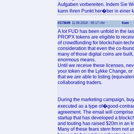
Aufgaben vorbereiten. Indem Sie Wo
kann Ihren Punkt her�ber in einer kl
#173649
11.08.2018 - 05:17 Uhr
Kam
A lot FUD has been unfold in the las
PROPX tokens are eligible to receiv
of crowdfunding for blockchain-tec
consideration that even the co-foun
many of those digital coins are built,
enormous means.
Until we receive these licenses, nev
your token on the Lykke Change, or 
that we are able to listing (equivalen
collaborating traders.
During the marketing campaign, buye
executed as a type of�good-contract,
agreement. The email will comprise
startup that has developed a blockch
and touting has raised $20m in an Ini
Many of these fears stem from not u