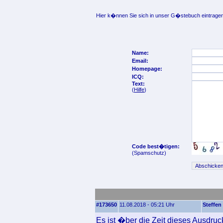
Hier k�nnen Sie sich in unser G�stebuch eintragen
Name:
Email:
Homepage:
ICQ:
Text:
(
Hilfe
)
Code best�tigen:
(Spamschutz)
#173650
11.08.2018 - 05:21 Uhr
Steffen
Es ist �ber die Zeit dieses Ausdru