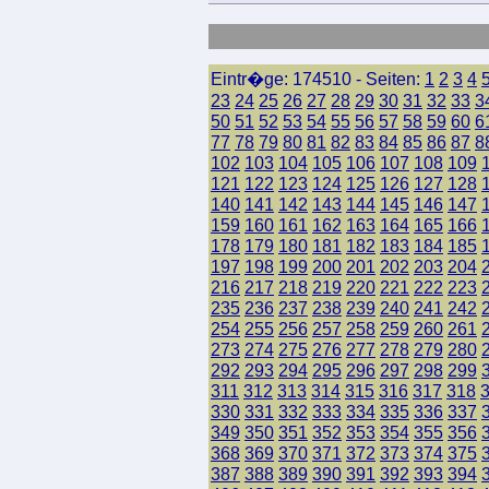
Eintr�ge: 174510 - Seiten:
1
2
3
4
23
24
25
26
27
28
29
30
31
32
33
3
50
51
52
53
54
55
56
57
58
59
60
6
77
78
79
80
81
82
83
84
85
86
87
8
102
103
104
105
106
107
108
109
121
122
123
124
125
126
127
128
140
141
142
143
144
145
146
147
159
160
161
162
163
164
165
166
178
179
180
181
182
183
184
185
197
198
199
200
201
202
203
204
216
217
218
219
220
221
222
223
235
236
237
238
239
240
241
242
254
255
256
257
258
259
260
261
273
274
275
276
277
278
279
280
292
293
294
295
296
297
298
299
311
312
313
314
315
316
317
318
330
331
332
333
334
335
336
337
349
350
351
352
353
354
355
356
368
369
370
371
372
373
374
375
387
388
389
390
391
392
393
394