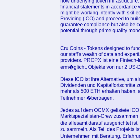
how underlying token infrastructure.
financial statements in accordance
might be working intently with skille
Providing (ICO) and proceed to buil
guarantee compliance but also be cer
potential through prime quality mone
Cru Coins - Tokens designed to fund
our staff's wealth of data and experti
providers. PROPX ist eine Fintech-I
erm�glicht, Objekte von nur 2 US-D
Diese ICO ist Ihre Alternative, u
Dividenden und Kapitalfortschritte zu
mehr als 500 ETH erhalten haben, 
Teilnehmer �bertragen.
Jedes auf dem OCMX gelistete ICO k
Marktspezialisten-Crew zusammen 
die allesamt darauf ausgerichtet i
zu sammeln. Als Teil des Projekts i
Unternehmen mit Beratung, Erfahru