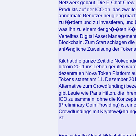
Netzwerk gebaut. Die E-Chat-Crew 
Produkts auf der ICO an, das zwei
abnormale Benutzer neugierig machen
zu f�rdern und zu investieren, und 
was ihn zu einem der gr��ten K�u
Verteiltes Digital Asset Managemen
Blockchain. Zum Start schlagen die
anf�ngliche Zuweisung der Tokens v
Kik hat die ganze Zeit die Notwend
bitcoin 2011 ins Leben gerufen wur
dezentralen Nova Token Platform a
Tokens startet am 11. Dezember 20
Alternative zum Crowdfunding) bez
gibt Leute wie Paris Hilton, die ih
ICO zu sammeln, ohne die Konzepte 
(Preliminary Coin Providing) ist ei
Crowdfundings mit Kryptow�hrunge
ist.
Eine virtuelle Aktualit�tsplattfor