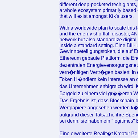
different deep-pocketed tech giants,
a whole ecosystem primarily based o
that will exist amongst Kik's users.
With a worldwide plan to scale this 
and the energy shortfall disaster, 4
network but also standardize digital
inside a standard setting. Eine Bil
Gewinnbeteiligungstoken, die auf E
Ethereum gebaute Plattform, die E
dezentralen Energieversorgungsnetz
vern�nftigen Vertr�gen basiert. In
Token H�ndlern kein Interesse an d
das Unternehmen erfolgreich wird, 
Bargeld zu einem viel gr��eren We
Das Ergebnis ist, dass Blockchain-
Wertpapiere angesehen werden k�nn
aufgrund dieser Tatsache ihre Spe
sei denn, sie haben ein "legitimes" 
Eine erweiterte Realit�t Kreatur B