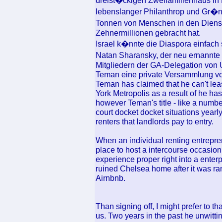
dreist�ckigen Zweifamilienhaus in P
lebenslanger Philanthrop und Gr�n
Tonnen von Menschen in den Dienst
Zehnermillionen gebracht hat.
Israel k�nnte die Diaspora einfach 
Natan Sharansky, der neu ernannte 
Mitgliedern der GA-Delegation von 
Teman eine private Versammlung vor 
Teman has claimed that he can't l
York Metropolis as a result of he h
however Teman's title - like a num
court docket docket situations yearl
renters that landlords pay to entry.
When an individual renting entrepre
place to host a intercourse occasio
experience proper right into a enterp
ruined Chelsea home after it was ra
Airnbnb.
Than signing off, I might prefer to t
us. Two years in the past he unwitti