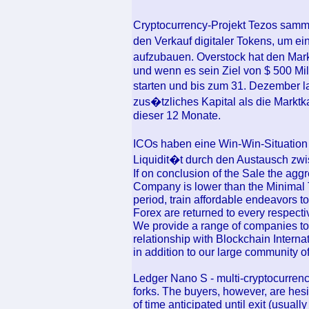
Cryptocurrency-Projekt Tezos samme
den Verkauf digitaler Tokens, um ei
aufzubauen. Overstock hat den Ma
und wenn es sein Ziel von $ 500 Mi
starten und bis zum 31. Dezember l
zus�tzliches Kapital als die Markt
dieser 12 Monate.
ICOs haben eine Win-Win-Situation 
Liquidit�t durch den Austausch zwis
If on conclusion of the Sale the aggr
Company is lower than the Minimal Ta
period, train affordable endeavors t
Forex are returned to every respect
We provide a range of companies to 
relationship with Blockchain Internat
in addition to our large community o
Ledger Nano S - multi-cryptocurrenc
forks. The buyers, however, are hesit
of time anticipated until exit (usuall