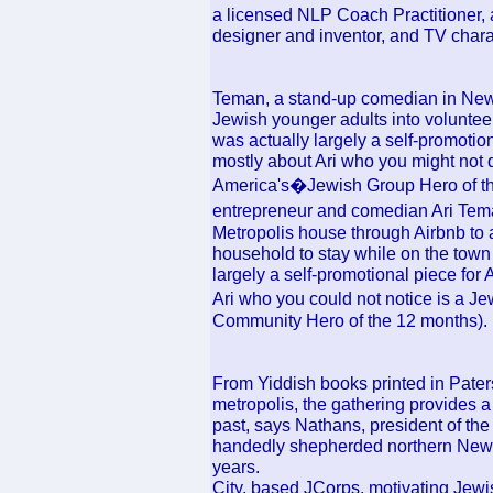
a licensed NLP Coach Practitioner,
designer and inventor, and TV chara
Teman, a stand-up comedian in New 
Jewish younger adults into volunteer
was actually largely a self-promotion
mostly about Ari who you might not 
America's�Jewish Group Hero of the 
entrepreneur and comedian Ari Te
Metropolis house through Airbnb to 
household to stay while on the town
largely a self-promotional piece for 
Ari who you could not notice is a 
Community Hero of the 12 months).
From Yiddish books printed in Paters
metropolis, the gathering provides a 
past, says Nathans, president of th
handedly shepherded northern New J
years.
City, based JCorps, motivating Jewis