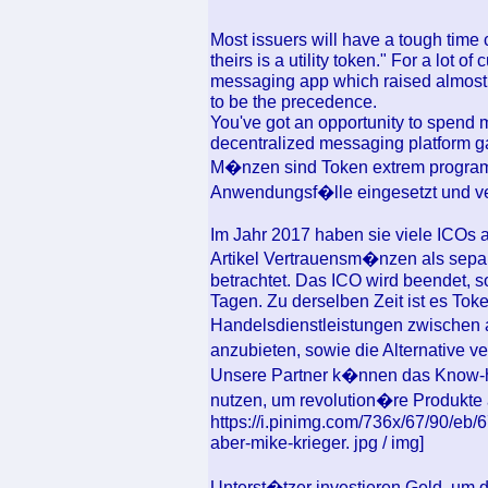
Most issuers will have a tough time 
theirs is a utility token." For a lot o
messaging app which raised almost 
to be the precedence.
You've got an opportunity to spend
decentralized messaging platform ga
M�nzen sind Token extrem program
Anwendungsf�lle eingesetzt und v
Im Jahr 2017 haben sie viele ICOs 
Artikel Vertrauensm�nzen als sepa
betrachtet. Das ICO wird beendet, s
Tagen. Zu derselben Zeit ist es Tok
Handelsdienstleistungen zwischen
anzubieten, sowie die Alternative 
Unsere Partner k�nnen das Know-
nutzen, um revolution�re Produkte a
https://i.pinimg.com/736x/67/90/e
aber-mike-krieger. jpg / img]
Unterst�tzer investieren Geld, um