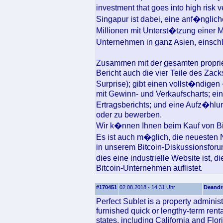
investment that goes into high risk
Singapur ist dabei, eine anf�ngli
Millionen mit Unterst�tzung einer M
Unternehmen in ganz Asien, einschl
Zusammen mit der gesamten propri
Bericht auch die vier Teile des Zac
Surprise); gibt einen vollst�ndigen
mit Gewinn- und Verkaufscharts; ei
Ertragsberichts; und eine Aufz�hl
oder zu bewerben.
Wir k�nnen Ihnen beim Kauf von Bit
Es ist auch m�glich, die neuesten N
in unserem Bitcoin-Diskussionsforum
dies eine industrielle Website ist,
Bitcoin-Unternehmen auflistet.
#170451
02.08.2018 - 14:31 Uhr
Deandr
Perfect Sublet is a property adminis
furnished quick or lengthy-term rent
states, including California and Flo