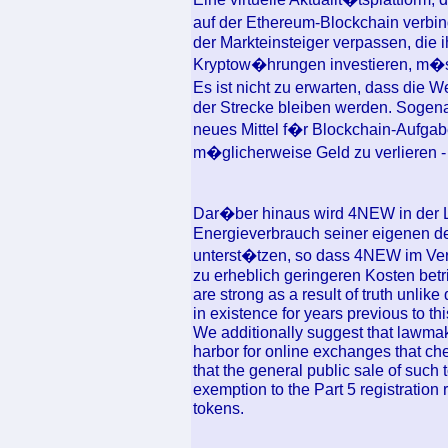
auf der Ethereum-Blockchain verbin
der Markteinsteiger verpassen, die 
Kryptow�hrungen investieren, m�
Es ist nicht zu erwarten, dass die 
der Strecke bleiben werden. Sogenan
neues Mittel f�r Blockchain-Aufga
m�glicherweise Geld zu verlieren -
Dar�ber hinaus wird 4NEW in der L
Energieverbrauch seiner eigenen d
unterst�tzen, so dass 4NEW im Ve
zu erheblich geringeren Kosten bet
are strong as a result of truth unlik
in existence for years previous to thi
We additionally suggest that lawma
harbor for online exchanges that ch
that the general public sale of such t
exemption to the Part 5 registration 
tokens.