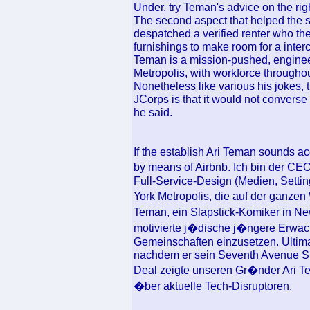
Under, try Teman's advice on the right
The second aspect that helped the st
despatched a verified renter who th
furnishings to make room for a inter
Teman is a mission-pushed, engine
Metropolis, with workforce througho
Nonetheless like various his jokes, 
JCorps is that it would not converse 
he said.
If the establish Ari Teman sounds a
by means of Airbnb. Ich bin der CE
Full-Service-Design (Medien, Settin
York Metropolis, die auf der ganzen W
Teman, ein Slapstick-Komiker in New
motivierte j�dische j�ngere Erwachs
Gemeinschaften einzusetzen. Ultima
nachdem er sein Seventh Avenue Stu
Deal zeigte unseren Gr�nder Ari T
�ber aktuelle Tech-Disruptoren.