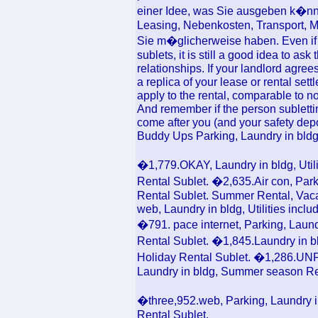
einer Idee, was Sie ausgeben k�nne
Leasing, Nebenkosten, Transport, 
Sie m�glicherweise haben. Even if 
sublets, it is still a good idea to as
relationships. If your landlord agree
a replica of your lease or rental sett
apply to the rental, comparable to noi
And remember if the person sublettin
come after you (and your safety deposi
Buddy Ups Parking, Laundry in bldg
�1,779.OKAY, Laundry in bldg, Util
Rental Sublet. �2,635.Air con, Par
Rental Sublet. Summer Rental, Vaca
web, Laundry in bldg, Utilities incl
�791. pace internet, Parking, Laun
Rental Sublet. �1,845.Laundry in bl
Holiday Rental Sublet. �1,286.U
Laundry in bldg, Summer season Re
�three,952.web, Parking, Laundry i
Rental Sublet.