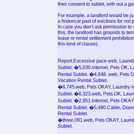
their consent to sublet, with out a g
For example, a landlord would be ju
a historical past of evictions for not
In case you don't ask permission to 
this, the landlord has grounds to ter
lease or rental settlement prohibiti
this kind of clause).
Report.Excessive pace web, Laundry 
Sublet. �5,030.internet, Pets OK, La
Rental Sublet. �4,848. web, Pets OK
Vacation Rental Sublet.
�6,745.web, Pets OKAY, Laundry in b
Sublet. �6,323.web, Pets OK, Laundr
Sublet. �2,951.internet, Pets OKAY, 
Rental Sublet. �5,480.Cable, Doorm
Rental Sublet.
�three,091.web, Pets OKAY, Laundry 
Sublet.