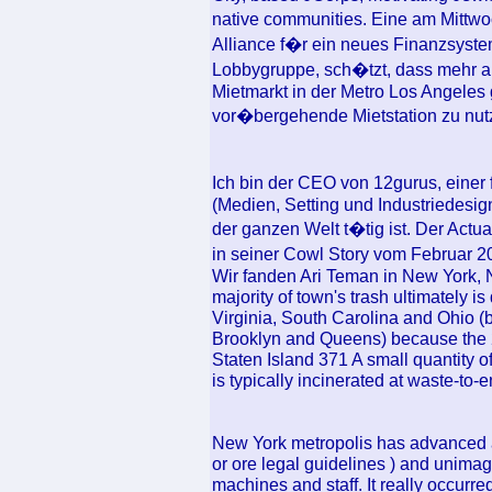
native communities. Eine am Mittwo
Alliance f�r ein neues Finanzsystem
Lobbygruppe, sch�tzt, dass mehr
Mietmarkt in der Metro Los Angele
vor�bergehende Mietstation zu nut
Ich bin der CEO von 12gurus, einer
(Medien, Setting und Industriedesign
der ganzen Welt t�tig ist. Der Act
in seiner Cowl Story vom Februar 2
Wir fanden Ari Teman in New York,
majority of town's trash ultimately
Virginia, South Carolina and Ohio (b
Brooklyn and Queens) because the 20
Staten Island 371 A small quantity o
is typically incinerated at waste-to-
New York metropolis has advanced au
or ore legal guidelines ) and unimagi
machines and staff. It really occurr