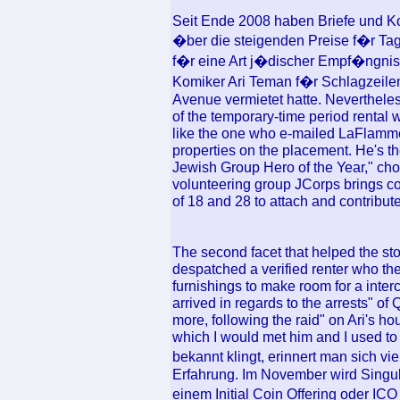
Seit Ende 2008 haben Briefe und K
�ber die steigenden Preise f�r Tag
f�r eine Art j�discher Empf�ngnis
Komiker Ari Teman f�r Schlagzeilen
Avenue vermietet hatte. Nevertheles
of the temporary-time period rental 
like the one who e-mailed LaFlamme 
properties on the placement. He's t
Jewish Group Hero of the Year," cho
volunteering group JCorps brings co
of 18 and 28 to attach and contribut
The second facet that helped the sto
despatched a verified renter who th
furnishings to make room for a inter
arrived in regards to the arrests" o
more, following the raid" on Ari's 
which I would met him and I used 
bekannt klingt, erinnert man sich v
Erfahrung. Im November wird Singu
einem Initial Coin Offering oder ICO