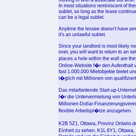
In most situations reminiscent of th
sublet, so long as the lease continu
can be a legal sublet.
Anytime the lessee doesn't have per
it's an unlawful sublet.
Since your landlord is most likely not 
over, you will want to return to an set
places a hole within the wall are the
Online-Website f�r den Aufenthalt
fast 1.000.000 Mietobjekte bietet u
t�glich mit Millionen von qualifizie
Das mitarbeitende Start-up-Untern
f�r die Untervermietung von Unter
Millionen-Dollar-Finanzierungsver
flexible Arbeitspl�tze anzugehen.
K2B 5Z1, Ottawa, Provinz Ontario.de
Einheit zu sehen. K1L 6Y1, Ottawa, 