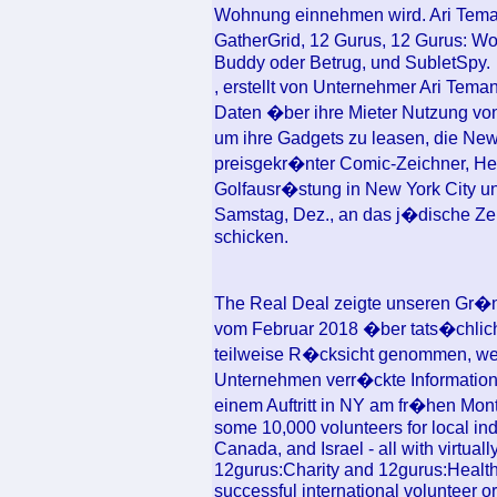
Wohnung einnehmen wird. Ari Teman
GatherGrid, 12 Gurus, 12 Gurus: W
Buddy oder Betrug, und SubletSpy.
, erstellt von Unternehmer Ari Te
Daten �ber ihre Mieter Nutzung von
um ihre Gadgets zu leasen, die New 
preisgekr�nter Comic-Zeichner, He
Golfausr�stung in New York City u
Samstag, Dez., an das j�dische 
schicken.
The Real Deal zeigte unseren Gr�n
vom Februar 2018 �ber tats�chlich
teilweise R�cksicht genommen, wei
Unternehmen verr�ckte Informatione
einem Auftritt in NY am fr�hen Mont
some 10,000 volunteers for local indi
Canada, and Israel - all with virtual
12gurus:Charity and 12gurus:Health
successful international volunteer or