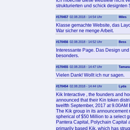
Ich moechte diese websiete nicht ve
strukturierten und schick designten 
#170457
02.08.2018 - 14:54 Uhr
Miles
Klasse gemachte Website, das Layout
War sicher ne menge Arbeit.
#170456
02.08.2018 - 14:52 Uhr
Bess
Interessante Page. Das Design und d
besonders.
#170455
02.08.2018 - 14:47 Uhr
Tamara
Vielen Dank! Wollt ich nur sagen.
#170454
02.08.2018 - 14:44 Uhr
Lyda
Kik Interactive , the founders and h
announced that their Kin token dist
twelfth September, 2017 at 9.00AM 
The Kik group in its announcement m
spherical of $50 Million to a select g
Pantera Capital, Polychain Capital 
primarily based Kik, which has str