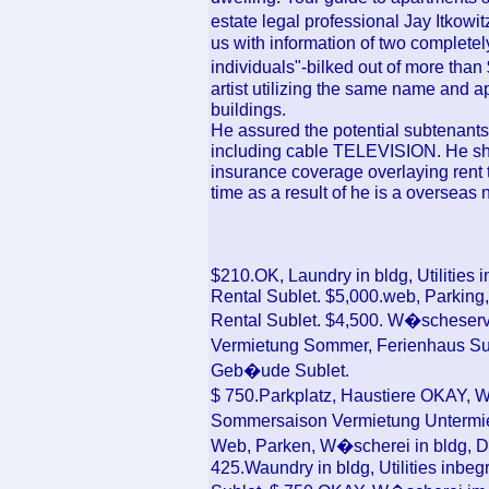
estate legal professional Jay Itkow
us with information of two completely
individuals"-bilked out of more tha
artist utilizing the same name and ap
buildings.
He assured the potential subtenants t
including cable TELEVISION. He sho
insurance coverage overlaying rent 
time as a result of he is a overseas 
$210.OK, Laundry in bldg, Utilities
Rental Sublet. $5,000.web, Parking, 
Rental Sublet. $4,500. W�scheser
Vermietung Sommer, Ferienhaus Su
Geb�ude Sublet.
$ 750.Parkplatz, Haustiere OKAY,
Sommersaison Vermietung Untermi
Web, Parken, W�scherei in bldg, D
425.Waundry in bldg, Utilities inbe