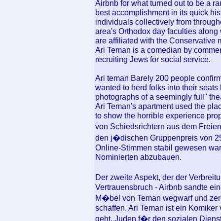
Airbnb for what turned out to be a 
best accomplishment in its quick his
individuals collectively from throug
area's Orthodox day faculties along
are affiliated with the Conservativ
Ari Teman is a comedian by commerc
recruiting Jews for social service.
Ari teman Barely 200 people confirme
wanted to herd folks into their seats
photographs of a seemingly full" the
Ari Teman's apartment used the plac
to show the horrible experience prop
von Schiedsrichtern aus dem Freie
den j�dischen Gruppenpreis von 2
Online-Stimmen stabil gewesen war
Nominierten abzubauen.
Der zweite Aspekt, der der Verbreit
Vertrauensbruch - Airbnb sandte eine
M�bel von Teman wegwarf und zerst
schaffen. Ari Teman ist ein Komiker 
geht, Juden f�r den sozialen Dienst