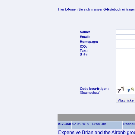
Hier k�nnen Sie sich in unser G�stebuch eintragen
Name:
Email:
Homepage:
ICQ:
Text:
(
Hilfe
)
Code best�tigen:
(Spamschutz)
#170460
02.08.2018 - 14:58 Uhr
Rochel
Expensive Brian and the Airbnb group