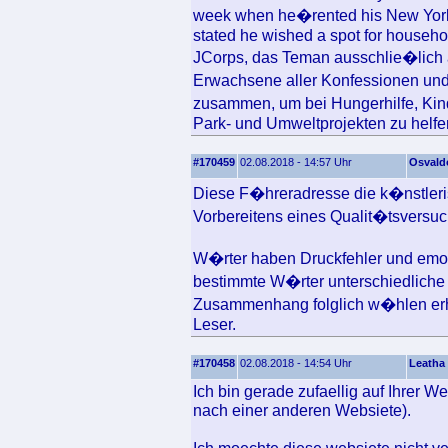
week when he�rented his New York 
stated he wished a spot for househo
JCorps, das Teman ausschlie�lich al
Erwachsene aller Konfessionen un
zusammen, um bei Hungerhilfe, Ki
Park- und Umweltprojekten zu helfe
#170459
02.08.2018 - 14:57 Uhr
Osvald
Diese F�hreradresse die k�nstlerisc
Vorbereitens eines Qualit�tsversuc
W�rter haben Druckfehler und emot
bestimmte W�rter unterschiedliche 
Zusammenhang folglich w�hlen erh
Leser.
#170458
02.08.2018 - 14:54 Uhr
Leatha
Ich bin gerade zufaellig auf Ihrer 
nach einer anderen Websiete).