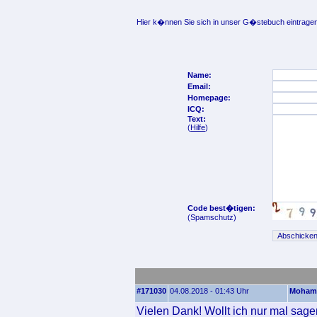
Hier k�nnen Sie sich in unser G�stebuch eintragen
Name:
Email:
Homepage:
ICQ:
Text:
(
Hilfe
)
Code best�tigen:
(Spamschutz)
#171030
04.08.2018 - 01:43 Uhr
Moham
Vielen Dank! Wollt ich nur mal sage