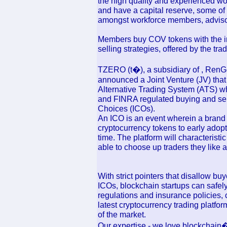
the high quality and experienced wor
and have a capital reserve, some of 
amongst workforce members, advisor
Members buy COV tokens with the in
selling strategies, offered by the tra
TZERO (t�), a subsidiary of , Ren
announced a Joint Venture (JV) that 
Alternative Trading System (ATS) w
and FINRA regulated buying and sell
Choices (ICOs).
An ICO is an event wherein a brand n
cryptocurrency tokens to early adopte
time. The platform will characteristi
able to choose up traders they like 
With strict pointers that disallow bu
ICOs, blockchain startups can safely
regulations and insurance policies,
latest cryptocurrency trading platfo
of the market.
Our expertise - we love blockchain�-