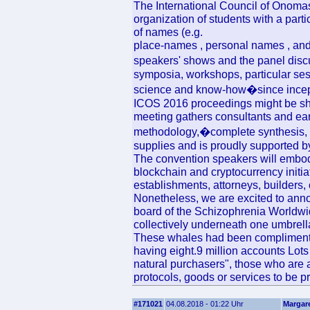
The International Council of Onoma
organization of students with a partic
of names (e.g.
place-names , personal names , and 
speakers' shows and the panel disc
symposia, workshops, particular sess
science and know-how�since incept
ICOS 2016 proceedings might be ship
meeting gathers consultants and ear
methodology,�complete synthesis,
supplies and is proudly supported
The convention speakers will embody
blockchain and cryptocurrency initia
establishments, attorneys, builders,
Nonetheless, we are excited to ann
board of the Schizophrenia Worldwid
collectively underneath one umbrell
These whales had been complimente
having eight.9 million accounts Lots
natural purchasers", those who are a
protocols, goods or services to be p
#171021
04.08.2018 - 01:22 Uhr
Margar