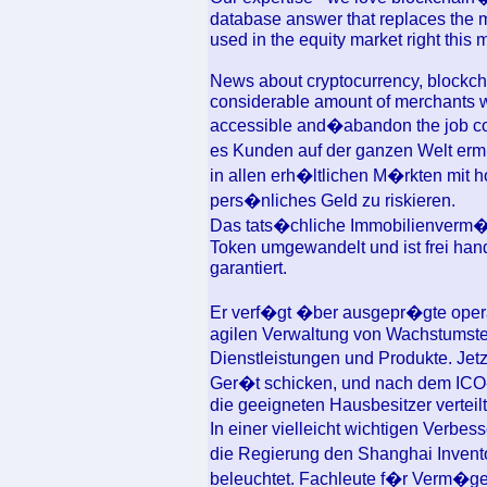
database answer that replaces the 
used in the equity market right this
News about cryptocurrency, blockchain
considerable amount of merchants w
accessible and�abandon the job comp
es Kunden auf der ganzen Welt erm�
in allen erh�ltlichen M�rkten mit 
pers�nliches Geld zu riskieren.
Das tats�chliche Immobilienverm�g
Token umgewandelt und ist frei han
garantiert.
Er verf�gt �ber ausgepr�gte opera
agilen Verwaltung von Wachstumste
Dienstleistungen und Produkte. Je
Ger�t schicken, und nach dem ICO
die geeigneten Hausbesitzer verteilt
In einer vielleicht wichtigen Verbe
die Regierung den Shanghai Invent
beleuchtet. Fachleute f�r Verm�ge