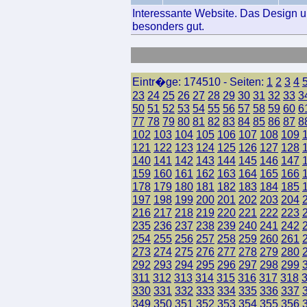
Interessante Website. Das Design un
besonders gut.
Eintr�ge: 174510 - Seiten:
1
2
3
4
23
24
25
26
27
28
29
30
31
32
33
3
50
51
52
53
54
55
56
57
58
59
60
6
77
78
79
80
81
82
83
84
85
86
87
8
102
103
104
105
106
107
108
109
121
122
123
124
125
126
127
128
140
141
142
143
144
145
146
147
159
160
161
162
163
164
165
166
178
179
180
181
182
183
184
185
197
198
199
200
201
202
203
204
216
217
218
219
220
221
222
223
235
236
237
238
239
240
241
242
254
255
256
257
258
259
260
261
273
274
275
276
277
278
279
280
292
293
294
295
296
297
298
299
311
312
313
314
315
316
317
318
330
331
332
333
334
335
336
337
349
350
351
352
353
354
355
356