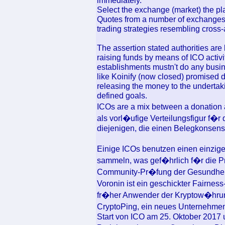
immediately.
Select the exchange (market) the pl
Quotes from a number of exchanges p
trading strategies resembling cross-
The assertion stated authorities are
raising funds by means of ICO activi
establishments mustn't do any busin
like Koinify (now closed) promised d
releasing the money to the undertaki
defined goals.
ICOs are a mix between a donation 
als vorl�ufige Verteilungsfigur f�
diejenigen, die einen Belegkonsens
Einige ICOs benutzen einen einzigen
sammeln, was gef�hrlich f�r die Pri
Community-Pr�fung der Gesundheit
Voronin ist ein geschickter Fairne
fr�her Anwender der Kryptow�hru
CryptoPing, ein neues Unternehm
Start von ICO am 25. Oktober 2017