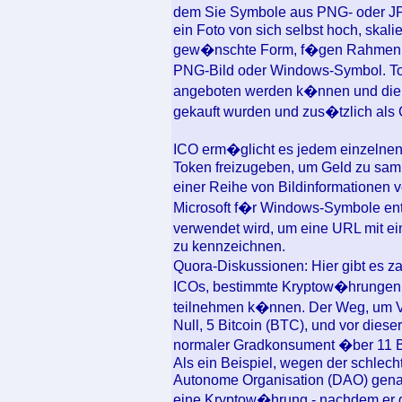
dem Sie Symbole aus PNG- oder JP
ein Foto von sich selbst hoch, skal
gew�nschte Form, f�gen Rahmen un
PNG-Bild oder Windows-Symbol. T
angeboten werden k�nnen und die a
gekauft wurden und zus�tzlich als 
ICO erm�glicht es jedem einzelnen
Token freizugeben, um Geld zu samm
einer Reihe von Bildinformationen v
Microsoft f�r Windows-Symbole entwi
verwendet wird, um eine URL mit e
zu kennzeichnen.
Quora-Diskussionen: Hier gibt es 
ICOs, bestimmte Kryptow�hrungen u
teilnehmen k�nnen. Der Weg, um V
Null, 5 Bitcoin (BTC), und vor diese
normaler Gradkonsument �ber 11 Bi
Als ein Beispiel, wegen der schlecht
Autonome Organisation (DAO) genan
eine Kryptow�hrung - nachdem er 