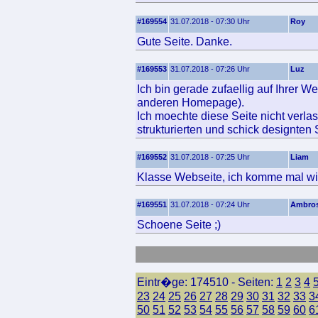
#169554
31.07.2018 - 07:30 Uhr
Roy
Gute Seite. Danke.
#169553
31.07.2018 - 07:26 Uhr
Luz
Ich bin gerade zufaellig auf Ihrer 
anderen Homepage).
Ich moechte diese Seite nicht verla
strukturierten und schick designten 
#169552
31.07.2018 - 07:25 Uhr
Liam
Klasse Webseite, ich komme mal wi
#169551
31.07.2018 - 07:24 Uhr
Ambro
Schoene Seite ;)
Eintr�ge: 174510 - Seiten:
1
2
3
4
23
24
25
26
27
28
29
30
31
32
33
3
50
51
52
53
54
55
56
57
58
59
60
6