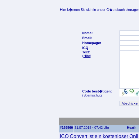
Hier k�nnen Sie sich in unser G�stebuch eintragen
Name:
Email:
Homepage:
ICQ:
Text:
(
Hilfe
)
Code best�tigen:
(Spamschutz)
#169560
31.07.2018 - 07:42 Uhr
Heath
ICO Convert ist ein kostenloser Onl