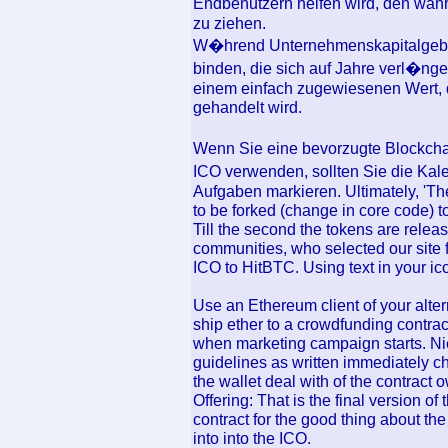
Endbenutzern helfen wird, den wah
zu ziehen.
W�hrend Unternehmenskapitalgebe
binden, die sich auf Jahre verl�nge
einem einfach zugewiesenen Wert, d
gehandelt wird.
Wenn Sie eine bevorzugte Blockcha
ICO verwenden, sollten Sie die Kal
Aufgaben markieren. Ultimately, 'T
to be forked (change in core code) to
Till the second the tokens are relea
communities, who selected our site f
ICO to HitBTC. Using text in your ico
Use an Ethereum client of your altern
ship ether to a crowdfunding contra
when marketing campaign starts. Ni
guidelines as written immediately ch
the wallet deal with of the contract 
Offering: That is the final version of
contract for the good thing about th
into into the ICO.