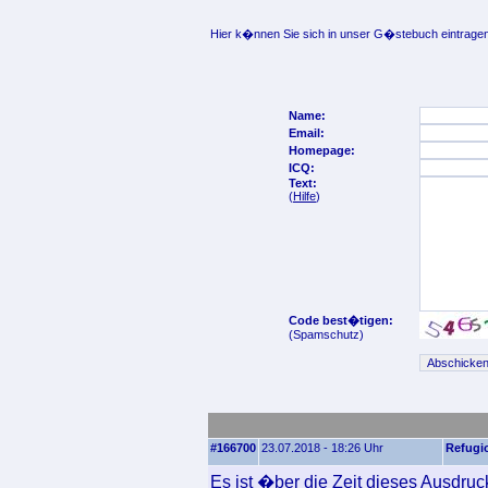
Hier k�nnen Sie sich in unser G�stebuch eintragen
Name:
Email:
Homepage:
ICQ:
Text:
(
Hilfe
)
Code best�tigen:
(Spamschutz)
#166700
23.07.2018 - 18:26 Uhr
Refugi
Es ist �ber die Zeit dieses Ausdru