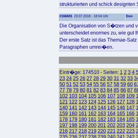
strukturierten und schick designten 
#166691
23.07.2018 - 18:04 Uhr
Don
Die Organisation von S�tzen und v
unterscheidet enormes zu, wie gut 
Der erste Satz ist das Themae-Sat
Paragraphen umrei�en.
Eintr�ge: 174510 - Seiten:
1
2
3
4
23
24
25
26
27
28
29
30
31
32
33
3
50
51
52
53
54
55
56
57
58
59
60
6
77
78
79
80
81
82
83
84
85
86
87
8
102
103
104
105
106
107
108
109
121
122
123
124
125
126
127
128
140
141
142
143
144
145
146
147
159
160
161
162
163
164
165
166
178
179
180
181
182
183
184
185
197
198
199
200
201
202
203
204
216
217
218
219
220
221
222
223
235
236
237
238
239
240
241
242