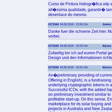
Curso de Pintura hidrogr�fica wtp 
alt�ssima qualidade, garantir� ta
desenlace do mesmo.
#171544
04.08.2018 - 22:06 Uhr
Jolene
Danke fuer die schoene Zeit hier. 
vorbei.
#171543
04.08.2018 - 22:03 Uhr
Alyssa
Zufaellig bin ich auf eurem Portal g
Design und den Informationen richtig
#171542
04.08.2018 - 22:02 Uhr
Alonzo
An�preliminary providing of curre
Offering in English), is a fundraisi
underlying cryptographic tokens in al
Successful ICOs, with the added liqu
on preliminary investment similar to 
profitable start-up. On this sense,
marketplace for its solar buying and 
projects in Australia and New Zeala