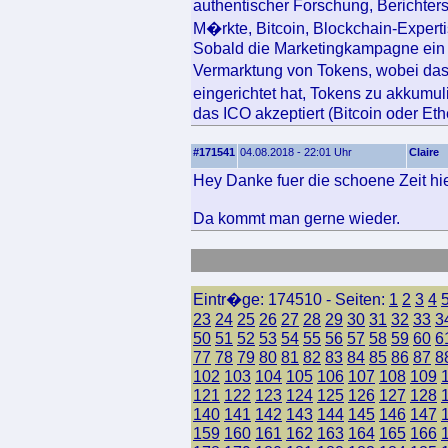
authentischer Forschung, Berichter
M�rkte, Bitcoin, Blockchain-Expert
Sobald die Marketingkampagne ein E
Vermarktung von Tokens, wobei das
eingerichtet hat, Tokens zu akkumu
das ICO akzeptiert (Bitcoin oder Et
#171541
04.08.2018 - 22:01 Uhr
Claire
Hey Danke fuer die schoene Zeit hier
Da kommt man gerne wieder.
Eintr�ge: 174510 - Seiten:
1
2
3
4
23
24
25
26
27
28
29
30
31
32
33
3
50
51
52
53
54
55
56
57
58
59
60
6
77
78
79
80
81
82
83
84
85
86
87
8
102
103
104
105
106
107
108
109
121
122
123
124
125
126
127
128
140
141
142
143
144
145
146
147
159
160
161
162
163
164
165
166