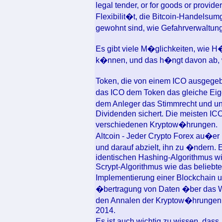
legal tender, or for goods or provi
Flexibilit�t, die Bitcoin-Handelsu
gewohnt sind, wie Gefahrverwaltu
Es gibt viele M�glichkeiten, wie H
k�nnen, und das h�ngt davon ab, wi
Token, die von einem ICO ausgege
das ICO dem Token das gleiche Ei
dem Anleger das Stimmrecht und u
Dividenden sichert. Die meisten IC
verschiedenen Kryptow�hrungen.
Altcoin - Jeder Crypto Forex au�er B
und darauf abzielt, ihn zu �ndern. E
identischen Hashing-Algorithmus w
Scrypt-Algorithmus wie das beliebte 
Implementierung einer Blockchain u
�bertragung von Daten �ber das Web
den Annalen der Kryptow�hrungen, 
2014.
Es ist auch wichtig zu wissen, das