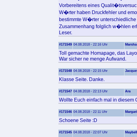
Vorbereitens eines Qualit�tsversuc
W�rter haben Druckfehler und emot
bestimmte W�rter unterschiedliche 
Zusammenhang folglich w�hlen erh
Leser.
#171549
04.08.2018 - 22:16 Uhr
Marsha
Toll gemachte Homapage, das Layout 
War sicher ne menge Aufwand.
#171548
04.08.2018 - 22:15 Uhr
Jacque
Klasse Seite. Danke.
#171547
04.08.2018 - 22:13 Uhr
Ara
Wollte Euch einfach mal in diesem 
#171546
04.08.2018 - 22:11 Uhr
Margari
Schoene Seite :D
#171545
04.08.2018 - 22:07 Uhr
Maybel