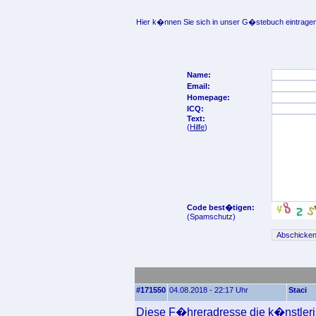
Hier k�nnen Sie sich in unser G�stebuch eintragen
Name:
Email:
Homepage:
ICQ:
Text:
(
Hilfe
)
Code best�tigen:
(Spamschutz)
#171550
04.08.2018 - 22:17 Uhr
Staci
Diese F�hreradresse die k�nstlerisc