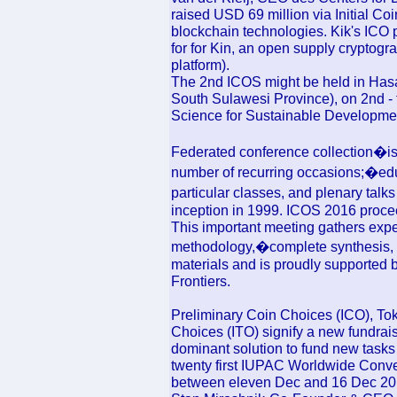
raised USD 69 million via Initial Co
blockchain technologies. Kik's ICO p
for for Kin, an open supply cryptog
platform).
The 2nd ICOS might be held in Hasa
South Sulawesi Province), on 2nd -
Science for Sustainable Development
Federated conference collection�is a
number of recurring occasions;�ed
particular classes, and plenary tal
inception in 1999. ICOS 2016 procee
This important meeting gathers exper
methodology,�complete synthesis,
materials and is proudly support
Frontiers.
Preliminary Coin Choices (ICO), To
Choices (ITO) signify a new fundra
dominant solution to fund new tasks 
twenty first IUPAC Worldwide Conve
between eleven Dec and 16 Dec 20