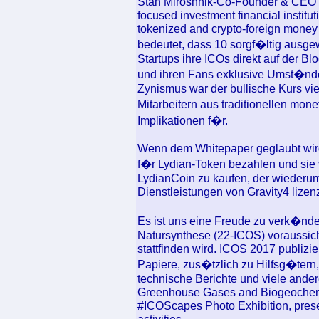
Stan Miroshnik-Co-Founder & CEO o
focused investment financial institu
tokenized and crypto-foreign money
bedeutet, dass 10 sorgf�ltig ausge
Startups ihre ICOs direkt auf der 
und ihren Fans exklusive Umst�nde 
Zynismus war der bullische Kurs vi
Mitarbeitern aus traditionellen mo
Implikationen f�r.
Wenn dem Whitepaper geglaubt wird,
f�r Lydian-Token bezahlen und s
LydianCoin zu kaufen, der wiederu
Dienstleistungen von Gravity4 lizenz
Es ist uns eine Freude zu verk�nden
Natursynthese (22-ICOS) voraussich
stattfinden wird. ICOS 2017 publizi
Papiere, zus�tzlich zu Hilfsg�tern,
technische Berichte und viele and
Greenhouse Gases and Biogeochemic
#ICOScapes Photo Exhibition, prese