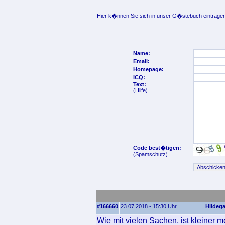
Hier k�nnen Sie sich in unser G�stebuch eintragen
Name:
Email:
Homepage:
ICQ:
Text:
(
Hilfe
)
Code best�tigen:
(Spamschutz)
#166660
23.07.2018 - 15:30 Uhr
Hildeg
Wie mit vielen Sachen, ist kleiner