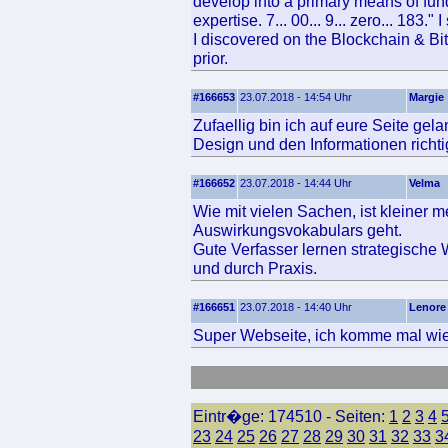
develop into a primary means of fund
expertise. 7... 00... 9... zero... 183."
I discovered on the Blockchain & Bi
prior.
#166653
23.07.2018 - 14:54 Uhr
Margie
Zufaellig bin ich auf eure Seite ge
Design und den Informationen richtig
#166652
23.07.2018 - 14:44 Uhr
Velma
Wie mit vielen Sachen, ist kleiner
Auswirkungsvokabulars geht.
Gute Verfasser lernen strategische 
und durch Praxis.
#166651
23.07.2018 - 14:40 Uhr
Lenore
Super Webseite, ich komme mal wie
Eintr�ge: 174510 - Seiten:
1
2
3
4
23
24
25
26
27
28
29
30
31
32
33
3