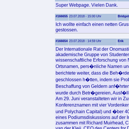
Super Webpage. Vielen Dank.
#166655
23.07.2018 - 15:00 Uhr
Bridget
Ich wollte einfach einen netten Gru
gestossen.
#166654
23.07.2018 - 14:59 Uhr
Erik
Der Internationale Rat der Onomasti
akademische Gruppe von Studenten 
wissenschaftliche Erforschung von
Ortsnamen, pers�nliche Namen und 
berichtete weiter, dass die Beh�r
geschlossen h�tten, indem sie Prob
Beschaffung von Geldern anf�hrte
wurde durch Betr�gereien, Ausf�ll
Am 29. Juni veranstalteten wir in 
Konferenznamen mit vier Vordenker
und Polychain Capital) und �ber 4
eines Podiumsdiskussions auf der In
zusammen mit Richard Muirhead, C
van der Kleij, CEO des Centers for 