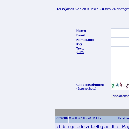
Hier k�nnen Sie sich in unser G�stebuch eintragen
Name:
Email:
Homepage:
ICQ:
Text:
(
Hilfe
)
Code best�tigen:
(Spamschutz)
#172060
05.08.2018 - 20:34 Uhr
Esteba
Ich bin gerade zufaellig auf Ihrer P