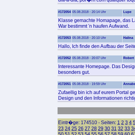
#172054
05.08.2018 - 20:14 Uhr
Lupe
Klasse gemachte Homapage, das Layo
War bestimmt 'n haufen Aufwand.
#172053
05.08.2018 - 20:10 Uhr
Halina
Hallo, Ich finde den Aufbau der Seit
#172052
05.08.2018 - 20:07 Uhr
Robert
Interessante Homepage. Das Design 
besonders gut.
#172051
05.08.2018 - 19:59 Uhr
Annabe
Zufaellig bin ich auf eurem Portal 
Design und den Informationen richtig
Eintr�ge: 174510 - Seiten:
1
2
3
4
23
24
25
26
27
28
29
30
31
32
33
3
50
51
52
53
54
55
56
57
58
59
60
6