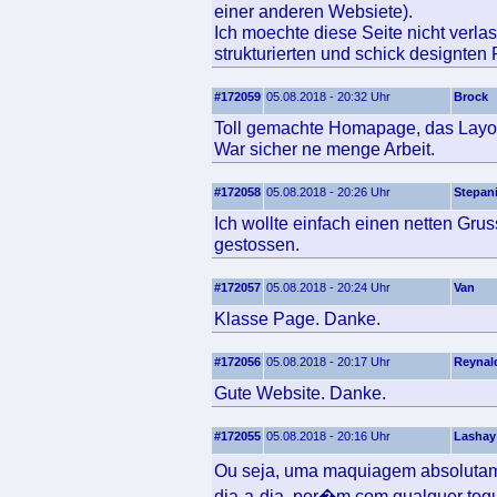
einer anderen Websiete).
Ich moechte diese Seite nicht verla
strukturierten und schick designten
#172059
05.08.2018 - 20:32 Uhr
Brock
Toll gemachte Homapage, das Layout 
War sicher ne menge Arbeit.
#172058
05.08.2018 - 20:26 Uhr
Stepan
Ich wollte einfach einen netten Gru
gestossen.
#172057
05.08.2018 - 20:24 Uhr
Van
Klasse Page. Danke.
#172056
05.08.2018 - 20:17 Uhr
Reynal
Gute Website. Danke.
#172055
05.08.2018 - 20:16 Uhr
Lashay
Ou seja, uma maquiagem absolutam
dia-a-dia, por�m com qualquer toqu