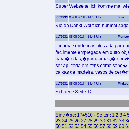
Super Webseite, ich komme mal wie
#171933
05.08.2018 - 14:48 Uhr
Joie
Vielen Dank! Wollt ich nur mal sage
#171932
05.08.2018 - 14:45 Uhr
Monser
Embora sendo mas utilizada para 
facilmente empregada em outro ob
para�rodas,�para-lamas,�retrov
ser aplicada em itens como sand�lia
caixas de madeira, vasos de cer�mi
#171931
05.08.2018 - 14:44 Uhr
Mickey
Schoene Seite :D
Eintr�ge: 174510 - Seiten:
1
2
3
4
23
24
25
26
27
28
29
30
31
32
33
3
50
51
52
53
54
55
56
57
58
59
60
6