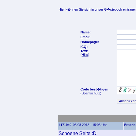
Hier k�nnen Sie sich in unser G�stebuch eintragen
Name:
Email:
Homepage:
ICQ:
Text:
(
Hilfe
)
Code best�tigen:
(Spamschutz)
#171940
05.08.2018 - 15:06 Uhr
Fredric
Schoene Seite :D