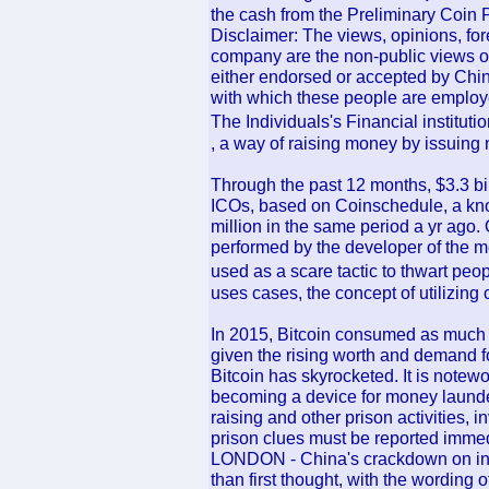
the cash from the Preliminary Coin P
Disclaimer: The views, opinions, fo
company are the non-public views of
either endorsed or accepted by Ch
with which these people are employ
The Individuals's Financial instit
, a way of raising money by issuing 
Through the past 12 months, $3.3 bil
ICOs, based on Coinschedule, a kn
million in the same period a yr ago.
performed by the developer of the m
used as a scare tactic to thwart peo
uses cases, the concept of utilizing c
In 2015, Bitcoin consumed as much v
given the rising worth and demand f
Bitcoin has skyrocketed. It is notewo
becoming a device for money launder
raising and other prison activities, i
prison clues must be reported immed
LONDON - China's crackdown on init
than first thought, with the wording