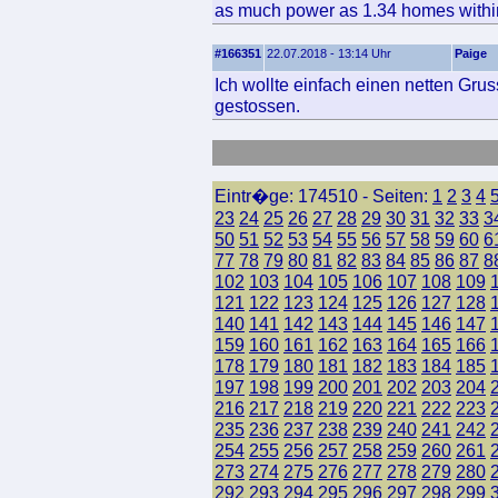
as much power as 1.34 homes within t
#166351
22.07.2018 - 13:14 Uhr
Paige
Ich wollte einfach einen netten Gr
gestossen.
Eintr�ge: 174510 - Seiten:
1
2
3
4
23
24
25
26
27
28
29
30
31
32
33
3
50
51
52
53
54
55
56
57
58
59
60
6
77
78
79
80
81
82
83
84
85
86
87
8
102
103
104
105
106
107
108
109
121
122
123
124
125
126
127
128
140
141
142
143
144
145
146
147
159
160
161
162
163
164
165
166
178
179
180
181
182
183
184
185
197
198
199
200
201
202
203
204
216
217
218
219
220
221
222
223
235
236
237
238
239
240
241
242
254
255
256
257
258
259
260
261
273
274
275
276
277
278
279
280
292
293
294
295
296
297
298
299