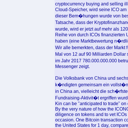
cryptocurrency buying and selling i
Cloud-Speicher, wird seine ICO am 2
dieser Bem�hungen wurde von bes
Tatsache, dass der Kryptofinanzha
wurde, wird er jetzt auf mehr als 1
Reihe von durch ICOs finanzierten 
haben (eine Marktbewertung n�rdlic
Wir alle bemerkten, dass der Markt
Mal von 12 auf 90 Milliarden Dolla
im Jahr 2017 780.000.000.000 betr
Messenger zeigt.
Die Volksbank von China und sechs
k�ndigten gemeinsam ein vollst�
in China an, vielleicht die sch�rf
Fundraising-Aktivit�t ergriffen wurd
Kin can be "anticipated to trade" o
By the very nature of how the ICONOM
diligence on tokens and to vet ICOs 
occasion. One Bitcoin transaction c
the United States for 1 day, compar