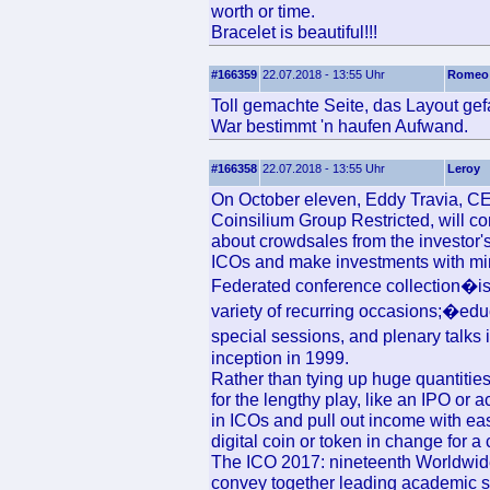
worth or time.
Bracelet is beautiful!!!
#166359
22.07.2018 - 13:55 Uhr
Romeo
Toll gemachte Seite, das Layout gefae
War bestimmt 'n haufen Aufwand.
#166358
22.07.2018 - 13:55 Uhr
Leroy
On October eleven, Eddy Travia, CE
Coinsilium Group Restricted, will c
about crowdsales from the investor
ICOs and make investments with mi
Federated conference collection�is a
variety of recurring occasions;�ed
special sessions, and plenary talks
inception in 1999.
Rather than tying up huge quantities
for the lengthy play, like an IPO or 
in ICOs and pull out income with ea
digital coin or token in change for 
The ICO 2017: nineteenth Worldwid
convey together leading academic sc