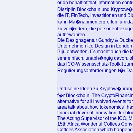
or on behalf of that information cont
Disziplin Blockchain und Kryptow�
die IT, FinTech, Investitionen und 
kann Ma�nahmen ergreifen, um das
zu ver�ndern, die personenbezoge
aufbewahren.
Die Designagentur Gundry & Ducke
Unternehmen Ico Design in Londo
Biju entworfen. Es macht auch die
sehr einfach, unabh�ngig davon, o
das ICO-Wissensschutz-Toolkit zum 
Regulierungsanforderungen f�r Date
Und seine Ideen zu Kryptow�hrung
f�r Blockchain. The CryptoFinancin
alternative for all involved events t
area talk about how tokenomics" has
financial driver of innovation, for bl
The Acting Supervisor of the ICO, M
15th Africa Wonderful Coffees Conve
Coffees Association which happened