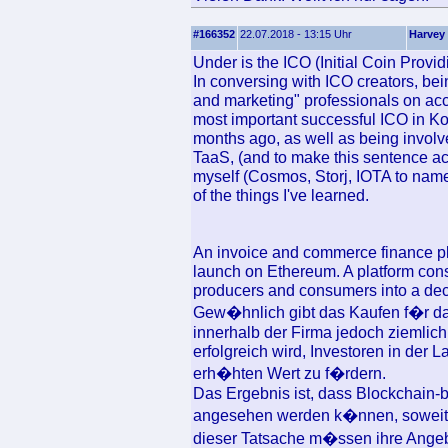
#166352
22.07.2018 - 13:15 Uhr
Harvey
Under is the ICO (Initial Coin Provi
In conversing with ICO creators, bei
and marketing" professionals on ac
most important successful ICO in Ko
months ago, as well as being involve
TaaS, (and to make this sentence act
myself (Cosmos, Storj, IOTA to name 
of the things I've learned.
An invoice and commerce finance pla
launch on Ethereum. A platform con
producers and consumers into a dec
Gew�hnlich gibt das Kaufen f�r da
innerhalb der Firma jedoch ziemlich
erfolgreich wird, Investoren in der 
erh�hten Wert zu f�rdern.
Das Ergebnis ist, dass Blockchain-
angesehen werden k�nnen, soweit d
dieser Tatsache m�ssen ihre Angeb