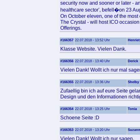
security now and sooner or later - an
healthcare sector', befell�on 23 Au
On October eleven, one of the most e
The Crystal - will host ICO occasion
Offerings.
#166357
22.07.2018 - 13:52 Uhr
Henriet
Klasse Website. Vielen Dank.
#166356
22.07.2018 - 13:40 Uhr
Derick
Vielen Dank! Wollt ich nur mal sage
#166355
22.07.2018 - 13:36 Uhr
Shelby
Zufaellig bin ich auf eure Seite ge
Design und den Informationen richtig
#166354
22.07.2018 - 13:25 Uhr
Tonia
Schoene Seite :D
#166353
22.07.2018 - 13:20 Uhr
Suzan
Vielen Dank! Wollt ich nur sagen.