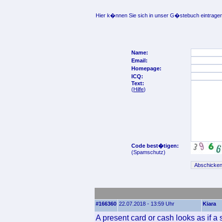
Hier k�nnen Sie sich in unser G�stebuch eintragen
Name:
Email:
Homepage:
ICQ:
Text:
(
Hilfe
)
Code best�tigen:
(Spamschutz)
#166360
22.07.2018 - 13:59 Uhr
Kiara
A present card or cash looks as if a