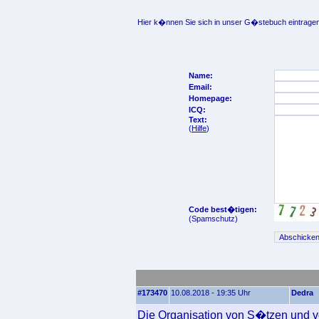
Hier k�nnen Sie sich in unser G�stebuch eintragen
Name:
Email:
Homepage:
ICQ:
Text:
(
Hilfe
)
Code best�tigen:
(Spamschutz)
#173470
10.08.2018 - 19:35 Uhr
Dedra
Die Organisation von S�tzen und v