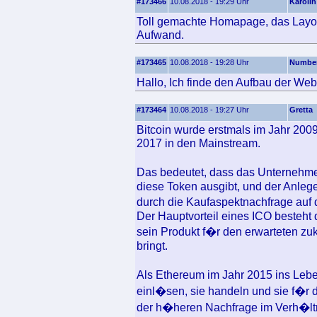
#173466
10.08.2018 - 19:29 Uhr
Karolin
Toll gemachte Homapage, das Layout
Aufwand.
#173465
10.08.2018 - 19:28 Uhr
Numbe
Hallo, Ich finde den Aufbau der Web
#173464
10.08.2018 - 19:27 Uhr
Gretta
Bitcoin wurde erstmals im Jahr 200
2017 in den Mainstream.
Das bedeutet, dass das Unternehmen
diese Token ausgibt, und der Anlege
durch die Kaufaspektnachfrage au
Der Hauptvorteil eines ICO besteht
sein Produkt f�r den erwarteten zu
bringt.
Als Ethereum im Jahr 2015 ins Leb
einl�sen, sie handeln und sie f�r
der h�heren Nachfrage im Verh�ltn