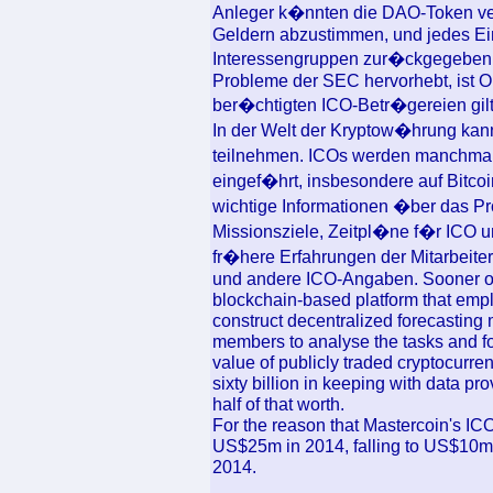
Anleger k�nnten die DAO-Token v
Geldern abzustimmen, und jedes Ei
Interessengruppen zur�ckgegeben w
Probleme der SEC hervorhebt, ist O
ber�chtigten ICO-Betr�gereien gilt
In der Welt der Kryptow�hrung kann
teilnehmen. ICOs werden manchmal
eingef�hrt, insbesondere auf Bitco
wichtige Informationen �ber das Pro
Missionsziele, Zeitpl�ne f�r ICO u
fr�here Erfahrungen der Mitarbeit
und andere ICO-Angaben. Sooner or l
blockchain-based platform that empl
construct decentralized forecasting
members to analyse the tasks and for
value of publicly traded cryptocurr
sixty billion in keeping with data p
half of that worth.
For the reason that Mastercoin's ICO
US$25m in 2014, falling to US$10m i
2014.