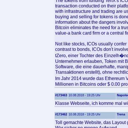
The tokens from funding TenX's ICO w
transaction conducted on their platfo
with infrastructure and trading are us
buying and selling for tokens is do
information about the dangers involv
Bitcoin eliminates the need for a tru
value-a bank card firm or a central fi
Not like stocks, ICOs usually confer
contrast to bonds, ICOs don't involv
tZero, einer Tochter des Einzelh�n
Unternehmen erlauben, Token mit B
Software, die eine dauerhafte, man
Transaktionen erstellt), ohne recht
Im Jahr 2014 wurde das Ethereum 
Millionen in Bitcoins oder $ 0.00 pro
#173463
10.08.2018 - 19:25 Uhr
Napole
Klasse Webseite, ich komme mal wi
#173462
10.08.2018 - 19:25 Uhr
Trena
Toll gemachte Website, das Layout ge
War sicher ne menge Aufwand.