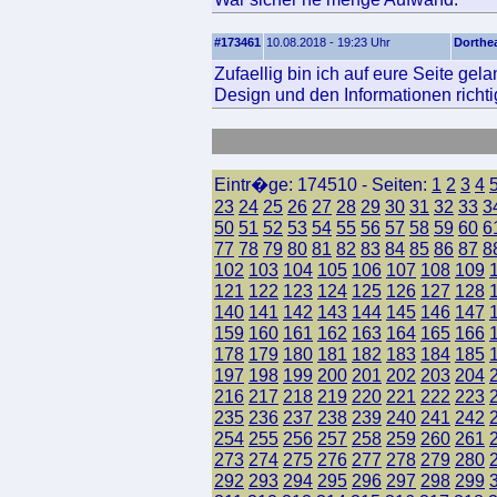
#173461
10.08.2018 - 19:23 Uhr
Dorthe
Zufaellig bin ich auf eure Seite ge
Design und den Informationen richtig
Eintr�ge: 174510 - Seiten:
1
2
3
4
23
24
25
26
27
28
29
30
31
32
33
3
50
51
52
53
54
55
56
57
58
59
60
6
77
78
79
80
81
82
83
84
85
86
87
8
102
103
104
105
106
107
108
109
121
122
123
124
125
126
127
128
140
141
142
143
144
145
146
147
159
160
161
162
163
164
165
166
178
179
180
181
182
183
184
185
197
198
199
200
201
202
203
204
216
217
218
219
220
221
222
223
235
236
237
238
239
240
241
242
254
255
256
257
258
259
260
261
273
274
275
276
277
278
279
280
292
293
294
295
296
297
298
299