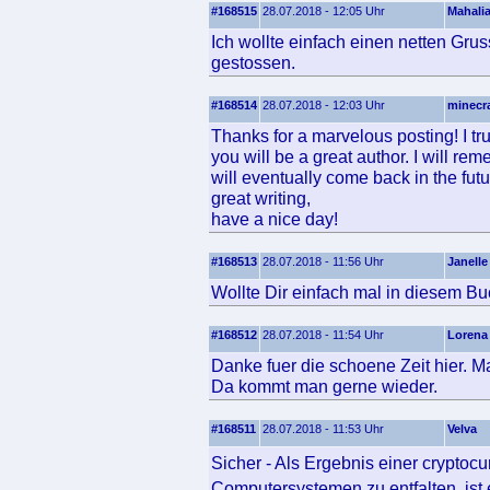
#168515
28.07.2018 - 12:05 Uhr
Mahali
Ich wollte einfach einen netten Gr
gestossen.
#168514
28.07.2018 - 12:03 Uhr
minecra
Thanks for a marvelous posting! I tru
you will be a great author. I will r
will eventually come back in the fut
great writing,
have a nice day!
#168513
28.07.2018 - 11:56 Uhr
Janelle
Wollte Dir einfach mal in diesem Bu
#168512
28.07.2018 - 11:54 Uhr
Lorena
Danke fuer die schoene Zeit hier. Ma
Da kommt man gerne wieder.
#168511
28.07.2018 - 11:53 Uhr
Velva
Sicher - Als Ergebnis einer crypto
Computersystemen zu entfalten, ist e