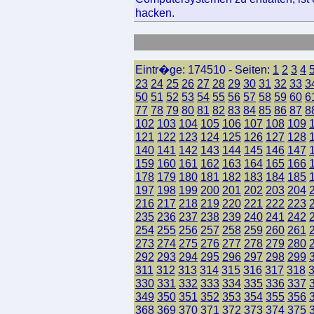
hacken.
Eintr�ge: 174510 - Seiten:
1
2
3
4
23
24
25
26
27
28
29
30
31
32
33
3
50
51
52
53
54
55
56
57
58
59
60
6
77
78
79
80
81
82
83
84
85
86
87
8
102
103
104
105
106
107
108
109
121
122
123
124
125
126
127
128
140
141
142
143
144
145
146
147
159
160
161
162
163
164
165
166
178
179
180
181
182
183
184
185
197
198
199
200
201
202
203
204
216
217
218
219
220
221
222
223
235
236
237
238
239
240
241
242
254
255
256
257
258
259
260
261
273
274
275
276
277
278
279
280
292
293
294
295
296
297
298
299
311
312
313
314
315
316
317
318
330
331
332
333
334
335
336
337
349
350
351
352
353
354
355
356
368
369
370
371
372
373
374
375