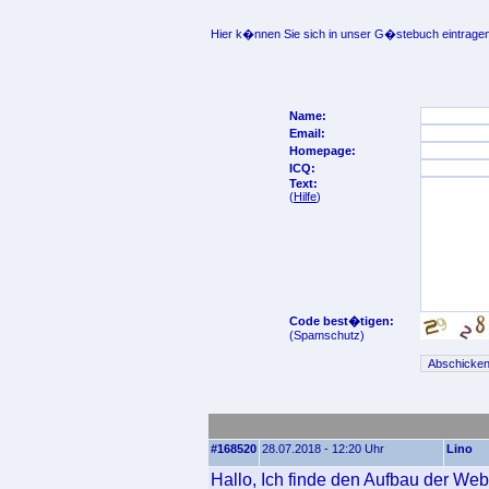
Hier k�nnen Sie sich in unser G�stebuch eintragen
Name:
Email:
Homepage:
ICQ:
Text:
(
Hilfe
)
Code best�tigen:
(Spamschutz)
#168520
28.07.2018 - 12:20 Uhr
Lino
Hallo, Ich finde den Aufbau der Web