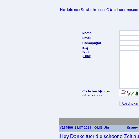
Hier k�nnen Sie sich in unser G�stebuch eintragen
Name:
Email:
Homepage:
ICQ:
Text:
(
Hilfe
)
Code best�tigen:
(Spamschutz)
#164500
18.07.2018 - 04:03 Uhr
Stacey
Hey Danke fuer die schoene Zeit au