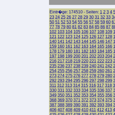
Eintr�ge: 174510 - Seiten:
1
2
3
4
23
24
25
26
27
28
29
30
31
32
33
3
50
51
52
53
54
55
56
57
58
59
60
6
77
78
79
80
81
82
83
84
85
86
87
8
102
103
104
105
106
107
108
109
121
122
123
124
125
126
127
128
140
141
142
143
144
145
146
147
159
160
161
162
163
164
165
166
178
179
180
181
182
183
184
185
197
198
199
200
201
202
203
204
216
217
218
219
220
221
222
223
235
236
237
238
239
240
241
242
254
255
256
257
258
259
260
261
273
274
275
276
277
278
279
280
292
293
294
295
296
297
298
299
311
312
313
314
315
316
317
318
330
331
332
333
334
335
336
337
349
350
351
352
353
354
355
356
368
369
370
371
372
373
374
375
387
388
389
390
391
392
393
394
406
407
408
409
410
411
412
413
425
426
427
428
429
430
431
432