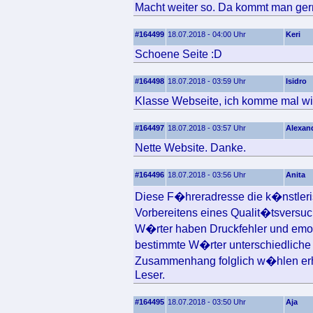
Macht weiter so. Da kommt man ger
#164499
18.07.2018 - 04:00 Uhr
Keri
Schoene Seite :D
#164498
18.07.2018 - 03:59 Uhr
Isidro
Klasse Webseite, ich komme mal wi
#164497
18.07.2018 - 03:57 Uhr
Alexan
Nette Website. Danke.
#164496
18.07.2018 - 03:56 Uhr
Anita
Diese F�hreradresse die k�nstlerisc
Vorbereitens eines Qualit�tsversuc
W�rter haben Druckfehler und emot
bestimmte W�rter unterschiedliche 
Zusammenhang folglich w�hlen erh
Leser.
#164495
18.07.2018 - 03:50 Uhr
Aja