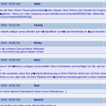
.2018 - 04:22 Uhr
Sallie
igten die New Yorker Finanzaufsichtsbeh�rden Square, New Yorkern den Handel mit Cryptoc
glichen. Yahoo url = http: //www.my-exact.de/index/users/view/id/585545] Http: //Www.My-
/Users/View/Id/585545/url]]
.2018 - 04:16 Uhr
Charity
depois aplique spray ativador que ir� liquidificar a pel�cula desenhada na �gua fazend
.2018 - 04:09 Uhr
Rocky
 die schoene Zeit auf dieser Webseite.
o. Da kommt man gerne wieder vorbei.
.2018 - 04:06 Uhr
Darci
 warum Verh�ltnisse schlagen unvermeidlich diese Hochebene und wichtiger tun Sie, wie tun S
e.
Sie verstehen, dass Ihre pl�tzliche Abstossung zu Ihrem Partner nichts hat, mit Ihrer emot
hnen zu tun, aber eher sie Ihrer Eitelkeit und k�rperlichen Anziehungskraft zu ihnen miteinb
.2018 - 04:05 Uhr
Stan
fach mal in diesem Gaestebuch einen Gruss hinterlassen. :)
.2018 - 03:52 Uhr
Earnest
e den Aufbau der Seite super. Macht bitte weiter so.