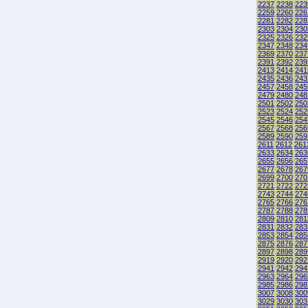
2237
2238
223
2259
2260
226
2281
2282
228
2303
2304
230
2325
2326
232
2347
2348
234
2369
2370
237
2391
2392
239
2413
2414
241
2435
2436
243
2457
2458
245
2479
2480
248
2501
2502
250
2523
2524
252
2545
2546
254
2567
2568
256
2589
2590
259
2611
2612
261
2633
2634
263
2655
2656
265
2677
2678
267
2699
2700
270
2721
2722
272
2743
2744
274
2765
2766
276
2787
2788
278
2809
2810
281
2831
2832
283
2853
2854
285
2875
2876
287
2897
2898
289
2919
2920
292
2941
2942
294
2963
2964
296
2985
2986
298
3007
3008
300
3029
3030
303