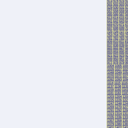
473
474
475
4
501
502
503
5
529
530
531
5
557
558
559
5
585
586
587
5
613
614
615
6
641
642
643
6
669
670
671
6
697
698
699
7
725
726
727
7
753
754
755
7
781
782
783
7
809
810
811
8
837
838
839
8
865
866
867
8
893
894
895
8
921
922
923
9
949
950
951
9
977
978
979
9
1004
1005
100
1026
1027
102
1048
1049
105
1070
1071
107
1092
1093
109
1114
1115
1116
1137
1138
113
1159
1160
116
1181
1182
118
1203
1204
120
1225
1226
122
1247
1248
124
1269
1270
127
1291
1292
129
1313
1314
131
1335
1336
133
1357
1358
135
1379
1380
138
1401
1402
140