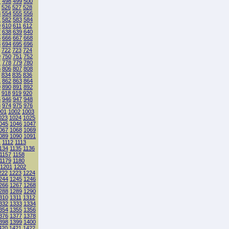
7
498
499
500
526
527
528
3
554
555
556
1
582
583
584
9
610
611
612
7
638
639
640
5
666
667
668
3
694
695
696
722
723
724
9
750
751
752
7
778
779
780
5
806
807
808
834
835
836
1
862
863
864
9
890
891
892
918
919
920
5
946
947
948
3
974
975
976
001
1002
1003
023
1024
1025
045
1046
1047
067
1068
1069
089
1090
1091
1
1112
1113
134
1135
1136
1157
1158
1179
1180
1201
1202
222
1223
1224
244
1245
1246
266
1267
1268
288
1289
1290
310
1311
1312
332
1333
1334
354
1355
1356
376
1377
1378
398
1399
1400
420
1421
1422