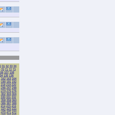
0
31
32
33
34
9
70
71
72
73
106
107
108
34
135
136
1
162
163
164
9
190
191
192
218
219
220
5
246
247
248
3
274
275
276
1
302
303
304
330
331
332
7
358
359
360
5
386
387
388
414
415
416
1
442
443
444
9
470
471
472