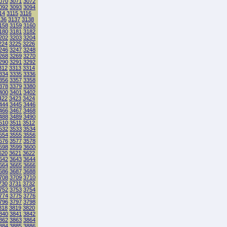
070
3071
3072
092
3093
3094
14
3115
3116
136
3137
3138
158
3159
3160
180
3181
3182
202
3203
3204
224
3225
3226
246
3247
3248
268
3269
3270
290
3291
3292
312
3313
3314
334
3335
3336
356
3357
3358
378
3379
3380
400
3401
3402
422
3423
3424
444
3445
3446
466
3467
3468
488
3489
3490
510
3511
3512
532
3533
3534
554
3555
3556
576
3577
3578
598
3599
3600
620
3621
3622
642
3643
3644
664
3665
3666
686
3687
3688
708
3709
3710
730
3731
3732
752
3753
3754
774
3775
3776
796
3797
3798
818
3819
3820
840
3841
3842
862
3863
3864
884
3885
3886