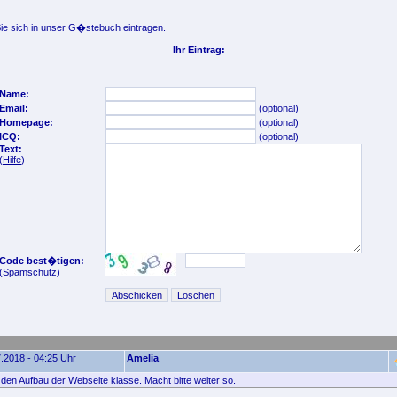
e sich in unser G�stebuch eintragen.
Ihr Eintrag:
Name:
Email:
(optional)
Homepage:
(optional)
ICQ:
(optional)
Text:
(
Hilfe
)
Code best�tigen:
(Spamschutz)
.2018 - 04:25 Uhr
Amelia
e den Aufbau der Webseite klasse. Macht bitte weiter so.