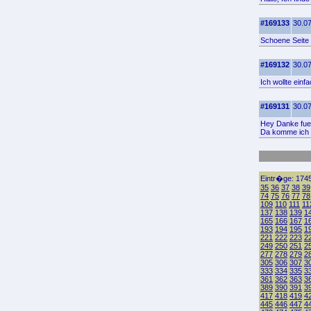
#169133
30.07
Schoene Seite 
#169132
30.07
Ich wollte ein
#169131
30.07
Hey Danke fuer
Da komme ich g
Eintr�ge: 1745
35
36
37
38
39
74
75
76
77
78
109
110
111
11
137
138
139
1
165
166
167
1
193
194
195
1
221
222
223
2
249
250
251
2
277
278
279
2
305
306
307
3
333
334
335
3
361
362
363
3
389
390
391
3
417
418
419
4
445
446
447
4