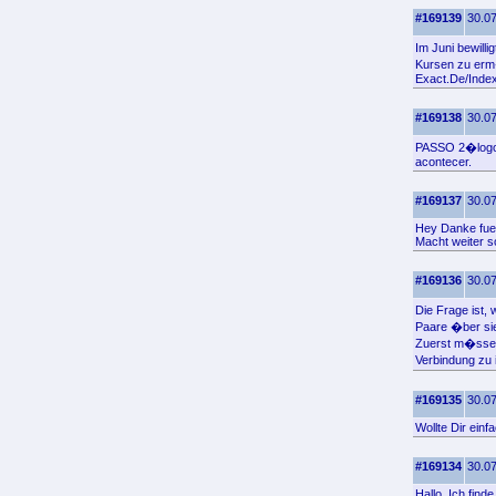
#169139
30.07
Im Juni bewill
Kursen zu erm�
Exact.De/Index
#169138
30.07
PASSO 2�logo 
acontecer.
#169137
30.07
Hey Danke fuer
Macht weiter s
#169136
30.07
Die Frage ist,
Paare �ber si
Zuerst m�ssen 
Verbindung zu i
#169135
30.07
Wollte Dir ein
#169134
30.07
Hallo, Ich find