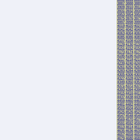
3887
3888
388
3909
3910
391
3931
3932
393
3953
3954
395
3975
3976
397
3997
3998
399
4019
4020
402
4041
4042
404
4063
4064
406
4085
4086
408
4107
4108
410
4129
4130
413
4151
4152
415
4173
4174
417
4195
4196
419
4217
4218
421
4239
4240
424
4261
4262
426
4283
4284
428
4305
4306
430
4327
4328
432
4349
4350
435
4371
4372
437
4393
4394
439
4415
4416
441
4437
4438
443
4459
4460
446
4481
4482
448
4503
4504
450
4525
4526
452
4547
4548
454
4569
4570
457
4591
4592
459
4613
4614
461
4635
4636
463
4657
4658
465
4679
4680
468