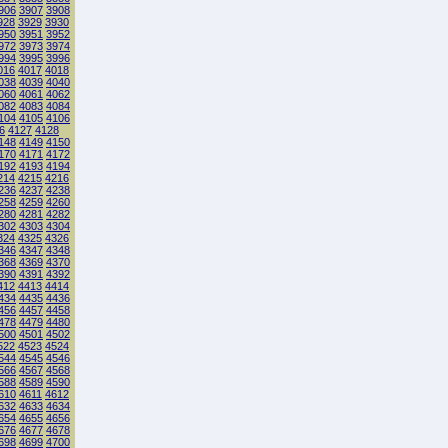
906
3907
3908
928
3929
3930
950
3951
3952
972
3973
3974
994
3995
3996
016
4017
4018
038
4039
4040
060
4061
4062
082
4083
4084
104
4105
4106
6
4127
4128
148
4149
4150
170
4171
4172
192
4193
4194
214
4215
4216
236
4237
4238
258
4259
4260
280
4281
4282
302
4303
4304
324
4325
4326
346
4347
4348
368
4369
4370
390
4391
4392
412
4413
4414
434
4435
4436
456
4457
4458
478
4479
4480
500
4501
4502
522
4523
4524
544
4545
4546
566
4567
4568
588
4589
4590
610
4611
4612
632
4633
4634
654
4655
4656
676
4677
4678
698
4699
4700