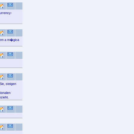
urrency-
o em a m�gica
ie, steigen
ionalen
ezieht.