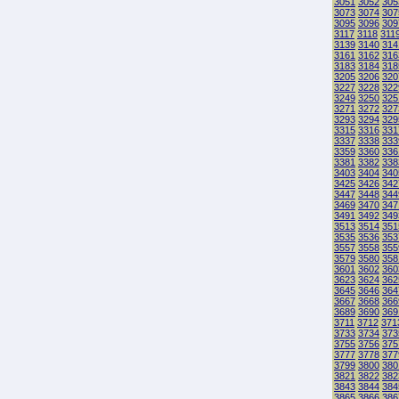
3051
3052
305
3073
3074
307
3095
3096
309
3117
3118
311
3139
3140
314
3161
3162
316
3183
3184
318
3205
3206
320
3227
3228
322
3249
3250
325
3271
3272
327
3293
3294
329
3315
3316
331
3337
3338
333
3359
3360
336
3381
3382
338
3403
3404
340
3425
3426
342
3447
3448
344
3469
3470
347
3491
3492
349
3513
3514
351
3535
3536
353
3557
3558
355
3579
3580
358
3601
3602
360
3623
3624
362
3645
3646
364
3667
3668
366
3689
3690
369
3711
3712
371
3733
3734
373
3755
3756
375
3777
3778
377
3799
3800
380
3821
3822
382
3843
3844
384
3865
3866
386