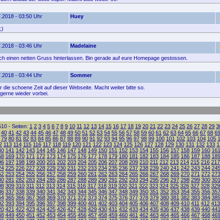
.2018 - 03:50 Uhr
Huey
;)
.2018 - 03:46 Uhr
Madelaine
fach einen netten Gruss hinterlassen. Bin gerade auf eure Homepage gestossen.
.2018 - 03:44 Uhr
Sommer
 die schoene Zeit auf dieser Webseite. Macht weiter bitte so.
erne wieder vorbei.
10 - Seiten:
1
2
3
4
5
6
7
8
9
10
11
12
13
14
15
16
17
18
19
20
21
22
23
24
25
26
27
28
29
3
40
41
42
43
44
45
46
47
48
49
50
51
52
53
54
55
56
57
58
59
60
61
62
63
64
65
66
67
68
6
79
80
81
82
83
84
85
86
87
88
89
90
91
92
93
94
95
96
97
98
99
100
101
102
103
104
105
2
113
114
115
116
117
118
119
120
121
122
123
124
125
126
127
128
129
130
131
132
133
1
40
141
142
143
144
145
146
147
148
149
150
151
152
153
154
155
156
157
158
159
160
16
68
169
170
171
172
173
174
175
176
177
178
179
180
181
182
183
184
185
186
187
188
18
96
197
198
199
200
201
202
203
204
205
206
207
208
209
210
211
212
213
214
215
216
217
24
225
226
227
228
229
230
231
232
233
234
235
236
237
238
239
240
241
242
243
244
24
52
253
254
255
256
257
258
259
260
261
262
263
264
265
266
267
268
269
270
271
272
27
80
281
282
283
284
285
286
287
288
289
290
291
292
293
294
295
296
297
298
299
300
30
08
309
310
311
312
313
314
315
316
317
318
319
320
321
322
323
324
325
326
327
328
329
36
337
338
339
340
341
342
343
344
345
346
347
348
349
350
351
352
353
354
355
356
35
64
365
366
367
368
369
370
371
372
373
374
375
376
377
378
379
380
381
382
383
384
38
92
393
394
395
396
397
398
399
400
401
402
403
404
405
406
407
408
409
410
411
412
413
20
421
422
423
424
425
426
427
428
429
430
431
432
433
434
435
436
437
438
439
440
44
48
449
450
451
452
453
454
455
456
457
458
459
460
461
462
463
464
465
466
467
468
46