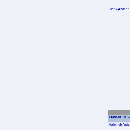
Hier k�nnen Si
#169140
30.07
Hallo, Ich find