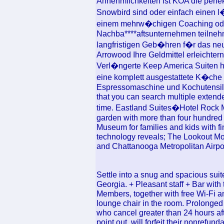
Annehmlichkeiten ist KOA die perfek
Snowbird sind oder einfach einen 
einem mehrw�chigen Coaching ode
Nachba****aftsunternehmen teilnehm
langfristigen Geb�hren f�r das neu
Arrowood Ihre Geldmittel erleichtern
Verl�ngerte Keep America Suiten ha
eine komplett ausgestattete K�che 
Espressomaschine und Kochutensilie
that you can search multiple exten
time. Eastland Suites�Hotel Rock M
garden with more than four hundred
Museum for families and kids with f
technology reveals; The Lookout Mo
and Chattanooga Metropolitan Airpor
Settle into a snug and spacious su
Georgia. + Pleasant staff + Bar with
Members, together with free Wi-Fi a
lounge chair in the room. Prolonge
who cancel greater than 24 hours after
point out, will forfeit their nonrefun