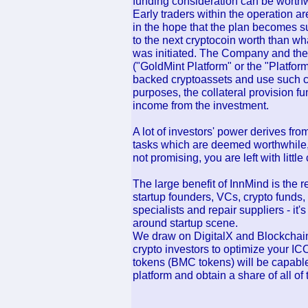
funding consideration can be worthw
Early traders within the operation a
in the hope that the plan becomes su
to the next cryptocoin worth than wha
was initiated. The Company and the 
("GoldMint Platform" or the "Platform
backed cryptoassets and use such cr
purposes, the collateral provision fu
income from the investment.
A lot of investors' power derives fr
tasks which are deemed worthwhile, 
not promising, you are left with lit
The large benefit of InnMind is the r
startup founders, VCs, crypto funds,
specialists and repair suppliers - it
around startup scene.
We draw on DigitalX and Blockchain 
crypto investors to optimize your I
tokens (BMC tokens) will be capable 
platform and obtain a share of all of