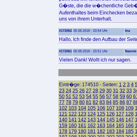
G�ste, die die w�chentliche Geb�
Aufenthaltes beim Einchecken beza
uns von ihrem Unterhalt.
#172062
05.08.2018 - 20:54 Uhr
Ina
Hallo, Ich finde den Aufbau der Seite
#172061
05.08.2018 - 20:51 Uhr
Nannie
Vielen Dank! Wollt ich nur sagen.
Eintr�ge: 174510 - Seiten:
1
2
3
4
23
24
25
26
27
28
29
30
31
32
33
3
50
51
52
53
54
55
56
57
58
59
60
6
77
78
79
80
81
82
83
84
85
86
87
8
102
103
104
105
106
107
108
109
121
122
123
124
125
126
127
128
140
141
142
143
144
145
146
147
159
160
161
162
163
164
165
166
178
179
180
181
182
183
184
185