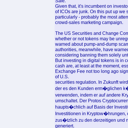
Sale.
Given that, it's incumbent on invest
of ICOs are junk. On this put up we 
particularly - probably the most atte
crowd-sales marketing campaign.
The US Securities and Change Commi
whether or not tokens may be unregul
warned about pump-and-dump scams
authorities, meanwhile, have warned
considering banning them solely until
But investing in digital tokens is in
cash are, at least at the moment, es
Exchange Fee not too long ago sign
of U.S.
securities regulation. In Zukunft wir
der es den Kunden erm�glichen k�
verwenden, indem er auf andere 
umschaltet. Der Protos Cryptocurr
haupts�chlich auf Basis der Investit
Investitionen in Kryptow�hrungen, d
zus�tzlich zu den derzeitigen und 
generiert.