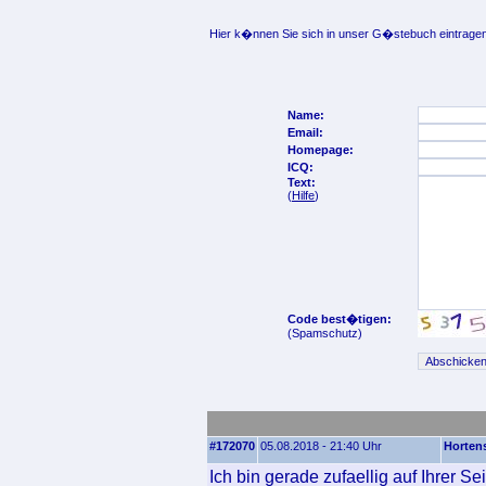
Hier k�nnen Sie sich in unser G�stebuch eintragen
Name:
Email:
Homepage:
ICQ:
Text:
(
Hilfe
)
Code best�tigen:
(Spamschutz)
#172070
05.08.2018 - 21:40 Uhr
Horten
Ich bin gerade zufaellig auf Ihrer S