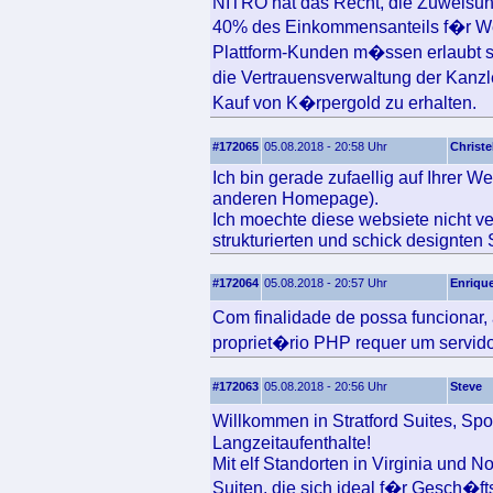
NITRO hat das Recht, die Zuweisun
40% des Einkommensanteils f�r Werb
Plattform-Kunden m�ssen erlaubt 
die Vertrauensverwaltung der Kanzl
Kauf von K�rpergold zu erhalten.
#172065
05.08.2018 - 20:58 Uhr
Christe
Ich bin gerade zufaellig auf Ihrer 
anderen Homepage).
Ich moechte diese websiete nicht ve
strukturierten und schick designten 
#172064
05.08.2018 - 20:57 Uhr
Enriqu
Com finalidade de possa funciona
propriet�rio PHP requer um servi
#172063
05.08.2018 - 20:56 Uhr
Steve
Willkommen in Stratford Suites, Sp
Langzeitaufenthalte!
Mit elf Standorten in Virginia und 
Suiten, die sich ideal f�r Gesch�