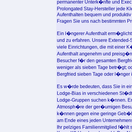
permanenter Unterk�nfte und Execut
Prolongated Stay-Hersteller jede Kle
Aufenthalten bequem und produktiv 
Fragen Sie uns nach bestimmten Pr
Ein l�ngerer Aufenthalt erm�glicht
und zu erfahren. Unsere Extended
viele Einrichtungen, die mit einer 
Aufenthalt angenehm und preisg�ns
Besucher f�r den gesamten Bergfri
weniger als sieben Tage betr�gt; o
Bergfried sieben Tage oder l�nger i
Es w�rde bedeuten, dass Sie in ein
Lodge-Bias in verschiedenen St�dt
Lodge-Gruppen suchen k�nnen. Erle
Atmosph�re der ger�umigen Besuc
k�nnen gegen eine geringe Geb�hr
am Ende eines jeden Unternehmens
Ihr pelziges Familienmitglied f�hlt