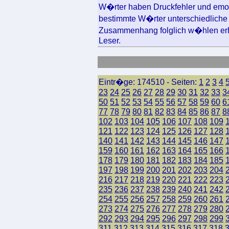
W�rter haben Druckfehler und emot
bestimmte W�rter unterschiedliche 
Zusammenhang folglich w�hlen erh
Leser.
Eintr�ge: 174510 - Seiten:
1
2
3
4
23
24
25
26
27
28
29
30
31
32
33
3
50
51
52
53
54
55
56
57
58
59
60
6
77
78
79
80
81
82
83
84
85
86
87
8
102
103
104
105
106
107
108
109
121
122
123
124
125
126
127
128
140
141
142
143
144
145
146
147
159
160
161
162
163
164
165
166
178
179
180
181
182
183
184
185
197
198
199
200
201
202
203
204
216
217
218
219
220
221
222
223
235
236
237
238
239
240
241
242
254
255
256
257
258
259
260
261
273
274
275
276
277
278
279
280
292
293
294
295
296
297
298
299
311
312
313
314
315
316
317
318