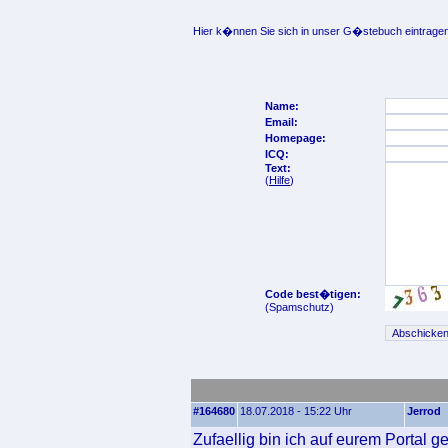
Hier k�nnen Sie sich in unser G�stebuch eintragen
Name:
Email:
Homepage:
ICQ:
Text:
(
Hilfe
)
Code best�tigen:
(Spamschutz)
#164680
18.07.2018 - 15:22 Uhr
Jerrod
Zufaellig bin ich auf eurem Portal 