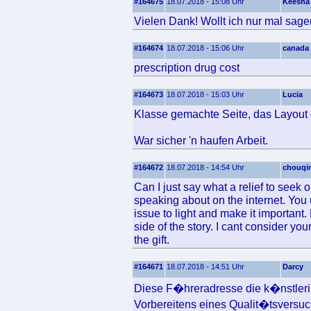
#164675
18.07.2018 - 15:08 Uhr
Keesha
Vielen Dank! Wollt ich nur mal sage
#164674
18.07.2018 - 15:06 Uhr
canada 
prescription drug cost
#164673
18.07.2018 - 15:03 Uhr
Lucia
Klasse gemachte Seite, das Layout g
War sicher 'n haufen Arbeit.
#164672
18.07.2018 - 14:54 Uhr
chouqi
Can I just say what a relief to see
speaking about on the internet. Yo
issue to light and make it important
side of the story. I cant consider y
the gift.
#164671
18.07.2018 - 14:51 Uhr
Darcy
Diese F�hreradresse die k�nstlerisc
Vorbereitens eines Qualit�tsversuc