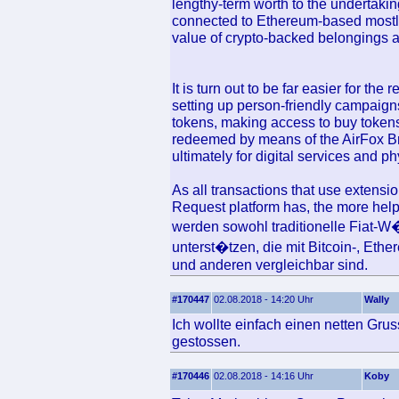
lengthy-term worth to the undertaking
connected to Ethereum-based mostly 
value of crypto-backed belongings a
It is turn out to be far easier for th
setting up person-friendly campaign
tokens, making access to buy tokens 
redeemed by means of the AirFox Br
ultimately for digital services and p
As all transactions that use extensi
Request platform has, the more hel
werden sowohl traditionelle Fiat
unterst�tzen, die mit Bitcoin-, E
und anderen vergleichbar sind.
#170447
02.08.2018 - 14:20 Uhr
Wally
Ich wollte einfach einen netten Gr
gestossen.
#170446
02.08.2018 - 14:16 Uhr
Koby