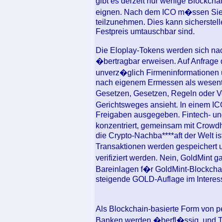
gibt es derzeit nur wenige Blockcha
eignen. Nach dem ICO m�ssen Sie 
teilzunehmen. Dies kann sicherstel
Festpreis umtauschbar sind.
Die Eloplay-Tokens werden sich na
�bertragbar erweisen. Auf Anfrage
unverz�glich Firmeninformationen
nach eigenem Ermessen als wesentl
Gesetzen, Gesetzen, Regeln oder 
Gerichtsweges ansieht. In einem I
Freigaben ausgegeben. Fintech- und
konzentriert, gemeinsam mit Crowdho
die Crypto-Nachba****aft der Welt ist
Transaktionen werden gespeichert
verifiziert werden. Nein, GoldMint 
Bareinlagen f�r GoldMint-Blockch
steigende GOLD-Auflage im Intere
Als Blockchain-basierte Form von p
Banken werden �berfl�ssig, und Tr