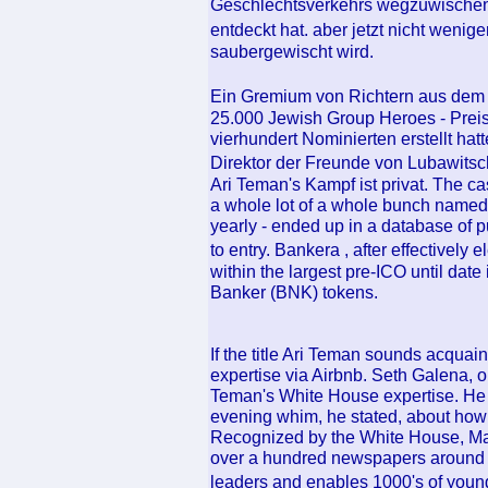
Geschlechtsverkehrs wegzuwischen,
entdeckt hat. aber jetzt nicht wenig
saubergewischt wird.
Ein Gremium von Richtern aus dem 
25.000 Jewish Group Heroes - Preis
vierhundert Nominierten erstellt ha
Direktor der Freunde von Lubawits
Ari Teman's Kampf ist privat. The c
a whole lot of a whole bunch named
yearly - ended up in a database of p
to entry. Bankera , after effectively
within the largest pre-ICO until date
Banker (BNK) tokens.
If the title Ari Teman sounds acquai
expertise via Airbnb. Seth Galena, o
Teman's White House expertise. He 
evening whim, he stated, about how
Recognized by the White House, Ma
over a hundred newspapers around t
leaders and enables 1000's of young