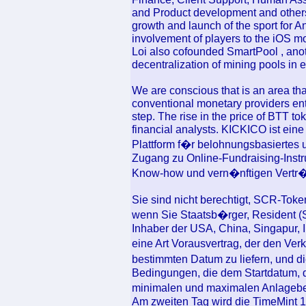
and Product development and others
growth and launch of the sport for A
involvement of players to the iOS m
Loi also cofounded SmartPool , ano
decentralization of mining pools in e
We are conscious that is an area tha
conventional monetary providers enter
step. The rise in the price of BTT to
financial analysts. KICKICO ist ein
Plattform f�r belohnungsbasiertes
Zugang zu Online-Fundraising-Instru
Know-how und vern�nftigen Vertr
Sie sind nicht berechtigt, SCR-Toke
wenn Sie Staatsb�rger, Resident (S
Inhaber der USA, China, Singapur, I
eine Art Vorausvertrag, der den Verk
bestimmten Datum zu liefern, und d
Bedingungen, die dem Startdatum, 
minimalen und maximalen Anlageb
Am zweiten Tag wird die TimeMint 