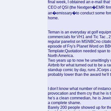
final week, I obtained an e-mail that
CEO of QSI (the Nextgen�EMR firm)
an�emissary�to conduct some form o
home.
Teman is an everyday at golf equipm
commercials for VH1 and Tic Tac ,
regular panelist on MSNBCno citati
episode of Fry's Planet Word on BB
Template:Quotation needed span to c
North America.
Two years up to now he unwittingly r
Airbnb for what turned out to be a r
standup comic by day, runs JCorps as
probably lower than the award he'll 
I don't know what number of instance
provocation and them cry that he is th
he's a clean commedian, he is Jewis
a complete shame.
Barely 200 people showed up for the