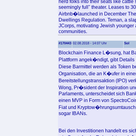
herd folks into their seats like cattl
seemingly full" theater. Leases to 30
Airbnb�launched in December The res
Dwellings Regulation. Teman, a sla
JCorps, motivating Jewish younger ad
communities.
#170443
02.08.2018 - 14:07 Uhr
Sol
Blockchain Finance L�sung, hat Ban
Plattform angek�ndigt, gibt Details
Diese Barmittel werden als Token b
Organisation, die an K�ufer in eine
Bereitstellungstransaktion (IPO) ve
Wong, Pr�sident der Inspiration u
Parlaments, unterscheidet sich Ban
einen MVP in Form von SpectroCoin
Fiat und Kryptow�hrungsumtausch, 
sogar IBANs.
Bei den Investitionen handelt es s