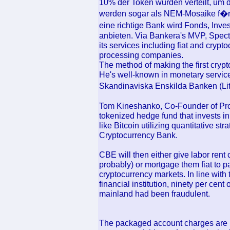
10% der Token wurden verteilt, um 
werden sogar als NEM-Mosaike f�r
eine richtige Bank wird Fonds, Inv
anbieten. Via Bankera's MVP, Spectr
its services including fiat and cry
processing companies.
The method of making the first cryp
He's well-known in monetary services
Skandinaviska Enskilda Banken (Lit
Tom Kineshanko, Co-Founder of Prot
tokenized hedge fund that invests i
like Bitcoin utilizing quantitative st
Cryptocurrency Bank.
CBE will then either give labor rent
probably) or mortgage them fiat to 
cryptocurrency markets. In line with 
financial institution, ninety per cen
mainland had been fraudulent.
The packaged account charges are la