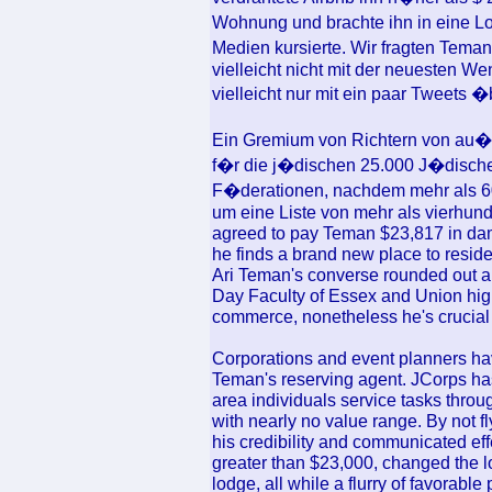
Wohnung und brachte ihn in eine L
Medien kursierte. Wir fragten Tema
vielleicht nicht mit der neuesten W
vielleicht nur mit ein paar Tweets
Ein Gremium von Richtern von au�
f�r die j�dischen 25.000 J�disch
F�derationen, nachdem mehr als 6
um eine Liste von mehr als vierhund
agreed to pay Teman $23,817 in damag
he finds a brand new place to resid
Ari Teman's converse rounded out a
Day Faculty of Essex and Union hig
commerce, nonetheless he's crucial in
Corporations and event planners hav
Teman's reserving agent. JCorps has
area individuals service tasks throu
with nearly no value range. By not fl
his credibility and communicated eff
greater than $23,000, changed the 
lodge, all while a flurry of favorable