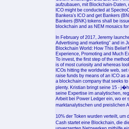
aufzubauen, mit Blockchain-Daten, 
ICO might be conducted at SpectroCo
Bankera's ICO and get Bankers (BNK)
Bankers (BNK) tokens shall be iss
blockchain and as NEM mosaics fo
In February of 2017, Jeremy launche
Advertising and marketing" and in 
Blockchain World: How This Belief
Experience, Promoting and Much Ex
To invest, the first step of the meth
is of most curiosity and whereas loo
ICOs hitting the worldwide web, set
raise funds by means of an ICO as a r
a blockchain company that seeks to 
plenty. Kristian bringt seine 15 - 
seine Expertise im analytischen, reg
Arbeit bei Power Ledger ein, wo er 
marktanalytischen und preislichen 
10% der Token wurden verteilt, um 
Cash startet eine Blockchain, die 
unverzerrten Netzwerken mithilfe ei