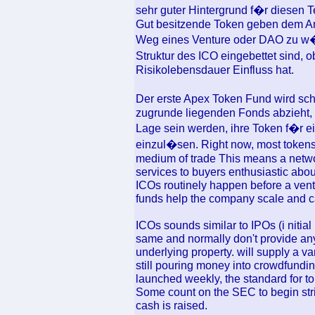
sehr guter Hintergrund f�r diesen T
Gut besitzende Token geben dem An
Weg eines Venture oder DAO zu w�h
Struktur des ICO eingebettet sind, 
Risikolebensdauer Einfluss hat.
Der erste Apex Token Fund wird sch
zugrunde liegenden Fonds abzieht,
Lage sein werden, ihre Token f�r e
einzul�sen. Right now, most tokens
medium of trade This means a networ
services to buyers enthusiastic abo
ICOs routinely happen before a ventu
funds help the company scale and 
ICOs sounds similar to IPOs (i nitial
same and normally don't provide any 
underlying property. will supply a v
still pouring money into crowdfundin
launched weekly, the standard for tok
Some count on the SEC to begin stri
cash is raised.