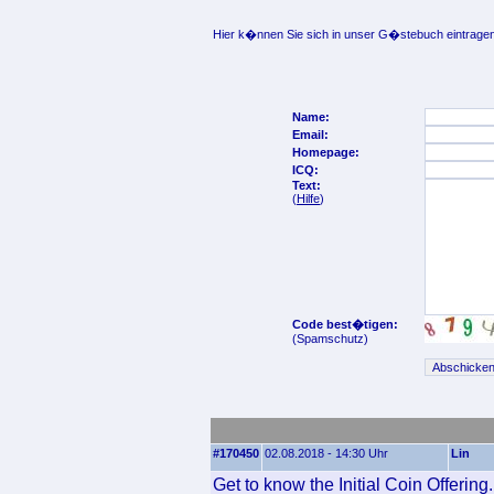
Hier k�nnen Sie sich in unser G�stebuch eintragen
Name:
Email:
Homepage:
ICQ:
Text:
(
Hilfe
)
Code best�tigen:
(Spamschutz)
#170450
02.08.2018 - 14:30 Uhr
Lin
Get to know the Initial Coin Offering.