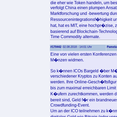
die eher wie Token handeln, um be
verfolgt China einen plumpen Ans
Marktforschung und -bewertung durc
Ressourcenintegrationsf�higkeit un
hat, hat es MIT, eine hochpr�zise,
basierend auf Blockchain-Technolog
Time Commodity alternate.
#170442
02.08.2018 - 14:01 Uhr
Pamela
Eine von vielen ersten Konferenzen
M�nzen widmen.
So k�nnen ICOs Bargeld �ber M�n
verschiedener Kryptos zu Konten a
werden. Ihre Online-Gesch�ftsfigur
bis zum maximal erreichbaren Limi
K�ufern zurechtkommen, werden di
bereit sind, Geld f�r ein brandneu
Crowdfunding-Event.
Um an der ICO teilnehmen zu k�nn
digitales Geld wie Bitcoin (oder v