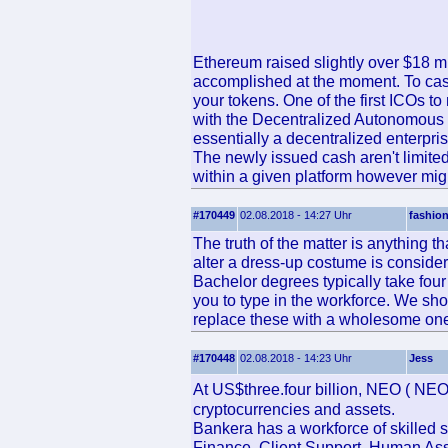
Ethereum raised slightly over $18 mi
accomplished at the moment. To cash
your tokens. One of the first ICOs t
with the Decentralized Autonomous
essentially a decentralized enterpr
The newly issued cash aren't limited
within a given platform however mig
#170449
02.08.2018 - 14:27 Uhr
fashio
The truth of the matter is anything th
alter a dress-up costume is conside
Bachelor degrees typically take four
you to type in the workforce. We sh
replace these with a wholesome on
#170448
02.08.2018 - 14:23 Uhr
Jess
At US$three.four billion, NEO ( NEO
cryptocurrencies and assets.
Bankera has a workforce of skilled s
Finance, Client Support, Human Ass