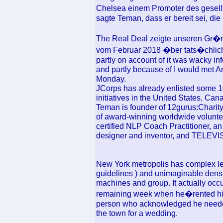
Chelsea einem Promoter des gesel
sagte Teman, dass er bereit sei, die
The Real Deal zeigte unseren Gr�n
vom Februar 2018 �ber tats�chliche
partly on account of it was wacky i
and partly because of I would met A
Monday.
JCorps has already enlisted some 10
initiatives in the United States, Cana
Teman is founder of 12gurus:Charit
of award-winning worldwide volunteer
certified NLP Coach Practitioner, a
designer and inventor, and TELEVI
New York metropolis has complex lega
guidelines ) and unimaginable densit
machines and group. It actually occ
remaining week when he�rented his
person who acknowledged he needed
the town for a wedding.