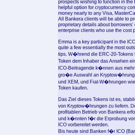
prospects wishing to function in th
helpful option for cryptocurrency co
money nearly to any Visa, MasterCa
All Bankera clients will be able to p
proprietary details about borrowers' 
enterprise clients who use the cost 
Emma is a key participant in the IC
quite a few essentially the most ou
tips. W�hrend die ERC-20-Tokens f
Token dem Inhaber das Ansehen ein
ICO-Beitragende k�nnen aus mehr 
gro�e Auswahl an Kryptow�hrunge
und XEM, und Fiat-W�hrungen wie
Token kaufen.
Das Ziel dieses Tokens ist es, stabi
von Kryptow�hrungen zu liefern. De
profitablen Betrieb von Bankera erf
und k�nnten f�r die Erprobung von
ICO vorbereitet werden.
Bis heute sind Banken f�r ICO (Ban