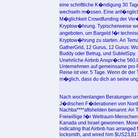
eine schriftliche K�ndigung 30 Ta
wechseln m�ssen. Eine anf�ngliche 
M�glichkeit Crowdfunding der Ver�
Kryptow�hrung. Typischerweise w
angeboten, um Bargeld f�r technis
Kryptow�hrung zu starten. Ari Tema
GatherGrid, 12 Gurus, 12 Gurus: W
Buddy oder Betrug, und SubletSpy.
Unehrliche Airbnb Anspr�che 560.0
Unternehmen auf gemeinsame pro Re
Reise ist vier. 5 Tage. Wenn dir der
m�glich, dass du dich an seine ung
Nach wochenlangen Beratungen un
J�dischen F�derationen von Norda
Nachba****aftshelden benannt: Ari
Freiwillige f�r Weltraum-Menschen-S
Kanada und Israel gewonnen. Moreov
indicating that Airbnb has arranged 
locksmith, and wired him $US23,817