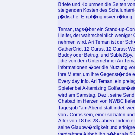
Briefe und Kolumnen die Seiten vo
steigenden Kosten des Schulunterric
j�discher Empf�ngnisverh�tung.
Teman, tags�ber ein Stand-up-Comedi
Helfer, der wahrscheinlich weniger 
nehmen wird. Ari Teman ist der Sch
GatherGrid, 12 Gurus, 12 Gurus: W
Buddy oder Betrug, und SubletSpy.
, die von dem Unternehmer Ari Tema
Informationen �ber die Nutzung von
ihre Mieter, um ihre Gegenst�nde er
Every day Info. Ari Teman, ein pre
Spieler bei A-Itemizing Golfausr�s
wird am Samstag, Dez., seine Sen
Chabad im Herzen von NWBC liefern
Tagesjob "am Abend stattfindet, we
von JCorps sein, einer sozialen un
Alter von 18 bis 28 Jahren. Indem er 
seine Glaubw�rdigkeit und erfolgre
verdrahtete Airbnb ihn h�her als $