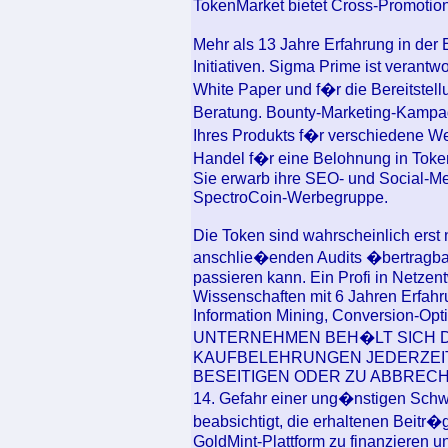
TokenMarket bietet Cross-Promotio
Mehr als 13 Jahre Erfahrung in der
Initiativen. Sigma Prime ist verant
White Paper und f�r die Bereitstell
Beratung. Bounty-Marketing-Kampa
Ihres Produkts f�r verschiedene We
Handel f�r eine Belohnung in Toke
Sie erwarb ihre SEO- und Social-Med
SpectroCoin-Werbegruppe.
Die Token sind wahrscheinlich erst
anschlie�enden Audits �bertragba
passieren kann. Ein Profi in Netze
Wissenschaften mit 6 Jahren Erfah
Information Mining, Conversion-Op
UNTERNEHMEN BEH�LT SICH D
KAUFBELEHRUNGEN JEDERZEIT 
BESEITIGEN ODER ZU ABBRECH
14. Gefahr einer ung�nstigen Schw
beabsichtigt, die erhaltenen Beitr
GoldMint-Plattform zu finanzieren 