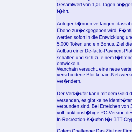
Gesamtwert von 1,01 Tagen pr�gen
f�hrt.
Anleger k�nnen verlangen, dass ih
Ebene zur�ckgegeben wird. F�nfun
werden sofort in die Entwicklung u
5.000 Token und ein Bonus. Ziel die
Aufbau einer De-facto-Payment-Plat
schaffen und sich zu einem f�hrend
entwickeln.
Wanchain versucht, eine neue verteil
verschiedene Blockchain-Netzwerke
ver�ndern.
Der Verk�ufer kann mit dem Geld d
versenden, es gibt keine Identit�te
verbunden sind. Bei Erreichen von 3
voll funktionsf�hige PC-Version des
In-Recreation-K�ufen f�r BTT-Cryp
Golem Challenge: Das Ziel der Fir