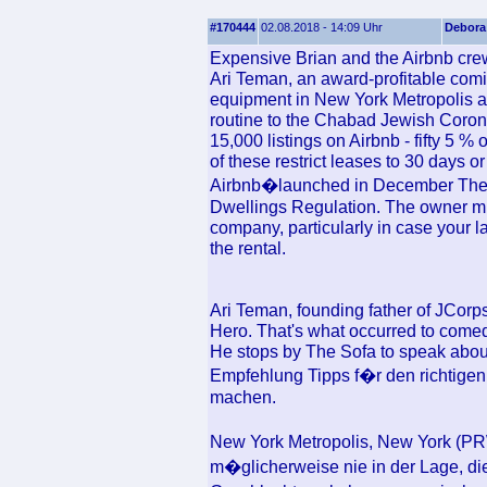
#170444
02.08.2018 - 14:09 Uhr
Debora
Expensive Brian and the Airbnb crew,
Ari Teman, an award-profitable comi
equipment in New York Metropolis an
routine to the Chabad Jewish Coron
15,000 listings on Airbnb - fifty 5 % 
of these restrict leases to 30 days o
Airbnb�launched in December The rem
Dwellings Regulation. The owner mi
company, particularly in case your l
the rental.
Ari Teman, founding father of JCorp
Hero. That's what occurred to comed
He stops by The Sofa to speak abou
Empfehlung Tipps f�r den richtigen 
machen.
New York Metropolis, New York (PR
m�glicherweise nie in der Lage, di