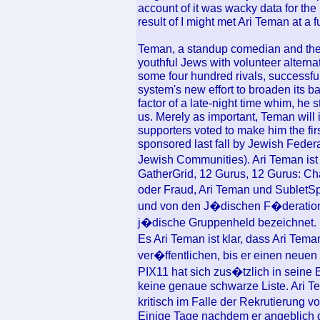
account of it was wacky data for th
result of I might met Ari Teman at a
Teman, a standup comedian and the
youthful Jews with volunteer alternat
some four hundred rivals, successful
system's new effort to broaden its 
factor of a late-night time whim, he
us. Merely as important, Teman will i
supporters voted to make him the fi
sponsored last fall by Jewish Feder
Jewish Communities). Ari Teman ist
GatherGrid, 12 Gurus, 12 Gurus: Ch
oder Fraud, Ari Teman und Sublet
und von den J�dischen F�deration
j�dische Gruppenheld bezeichnet.
Es Ari Teman ist klar, dass Ari Tem
ver�ffentlichen, bis er einen neuen 
PIX11 hat sich zus�tzlich in seine
keine genaue schwarze Liste. Ari T
kritisch im Falle der Rekrutierung 
Einige Tage nachdem er angeblich 