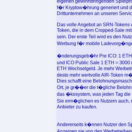
eigenen gewinnbringenden Spielpro
f�r Kryptow�hrung generiert und da
Drittunternehmen an unseren Service
Das volle Angebot an SRN-Tokens wi
Token, die in dem Cropped-Sale mit 
sein. Der erste Teil wird es den Nu
Werbung f�r mobile Ladevorg�nge i
�nderungsgeb�hr Pre ICO: 1 ETH 
und ICO Public Sale 1 ETH = 3000 (
ETH Wechselgeld. Je mehr Werbetrei
desto mehr wertvolle AIR-Token m
Dies schafft eine Belohnungsmaschi
Ort, je gr��er die t�gliche Belohn
das �kosystem, was jeden Tag die B
Sie erm�glichen es Nutzern auch, mi
Anbieter zu kaufen.
Andererseits k�nnen Nutzer den Sp
Anzeigen sie von den Werbetreibe