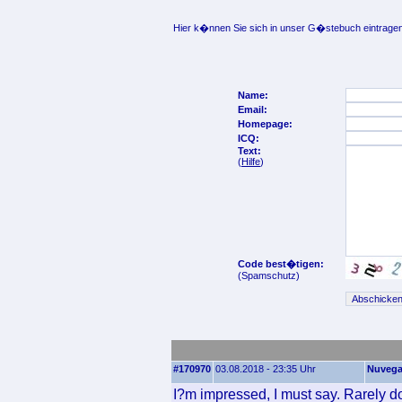
Hier k�nnen Sie sich in unser G�stebuch eintragen
Name:
Email:
Homepage:
ICQ:
Text:
(
Hilfe
)
Code best�tigen:
(Spamschutz)
#170970
03.08.2018 - 23:35 Uhr
Nuvega
I?m impressed, I must say. Rarely d