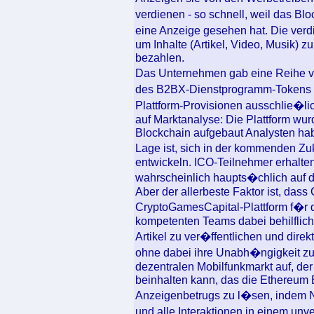
verdienen - so schnell, weil das Bl
eine Anzeige gesehen hat. Die ver
um Inhalte (Artikel, Video, Musik) 
bezahlen.
Das Unternehmen gab eine Reihe v
des B2BX-Dienstprogramm-Tokens b
Plattform-Provisionen ausschlie�li
auf Marktanalyse: Die Plattform wur
Blockchain aufgebaut Analysten hab
Lage ist, sich in der kommenden Z
entwickeln. ICO-Teilnehmer erhalte
wahrscheinlich haupts�chlich auf d
Aber der allerbeste Faktor ist, das
CryptoGamesCapital-Plattform f�r 
kompetenten Teams dabei behilflich 
Artikel zu ver�ffentlichen und dire
ohne dabei ihre Unabh�ngigkeit zu
dezentralen Mobilfunkmarkt auf, de
beinhalten kann, das die Ethereum
Anzeigenbetrugs zu l�sen, indem Nu
und alle Interaktionen in einem un