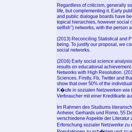
Regardless of criticism, generally s
life, but complementing it. Early pu
and public dialogue boards have bee
topical hierarchies, however social 
selfish") networks, with the person 
(2013) Reconciling Statistical and
being. To justify our proposal, we c
social networks.
(2016) Early social science analys
results on educational achievement
Networks with High Resolution. (201
Sciences. Firstly, Fb, Twitter and tha
show that over 50% of the individua
K�ufe in sozialen Netzwerken wie 
Verbraucher mit einer Kreditkarte a
Im Rahmen des Studiums literaris
Anheier, Gerhards und Romo, 55 D
verschiedene Aspekte der Literatur 
Erforschung sozialer Netzwerke zu 
Populationen zu sch�tzen und zu e