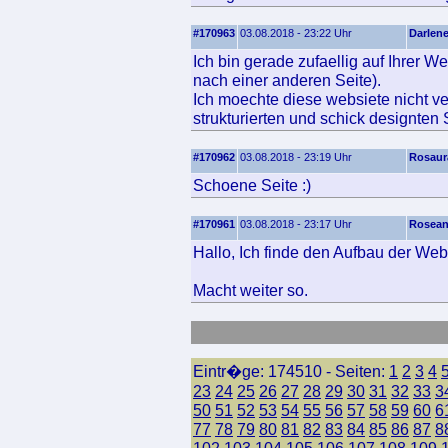
#170963
03.08.2018 - 23:22 Uhr
Darlen
Ich bin gerade zufaellig auf Ihrer W
nach einer anderen Seite).
Ich moechte diese websiete nicht ve
strukturierten und schick designten 
#170962
03.08.2018 - 23:19 Uhr
Rosaur
Schoene Seite :)
#170961
03.08.2018 - 23:17 Uhr
Rosea
Hallo, Ich finde den Aufbau der Web
Macht weiter so.
Eintr�ge: 174510 - Seiten:
1
2
3
4
23
24
25
26
27
28
29
30
31
32
33
3
50
51
52
53
54
55
56
57
58
59
60
6
77
78
79
80
81
82
83
84
85
86
87
8