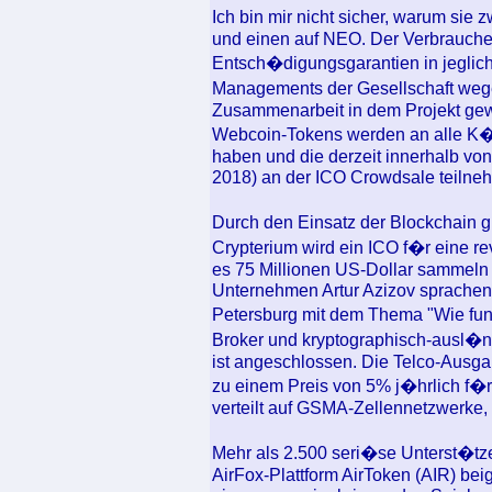
Ich bin mir nicht sicher, warum si
und einen auf NEO. Der Verbrauche
Entsch�digungsgarantien in jeglicher
Managements der Gesellschaft weg
Zusammenarbeit in dem Projekt gew
Webcoin-Tokens werden an alle K�u
haben und die derzeit innerhalb vo
2018) an der ICO Crowdsale teilne
Durch den Einsatz der Blockchain g
Crypterium wird ein ICO f�r eine re
es 75 Millionen US-Dollar sammel
Unternehmen Artur Azizov sprachen 
Petersburg mit dem Thema "Wie fun
Broker und kryptographisch-ausl�nd
ist angeschlossen. Die Telco-Ausg
zu einem Preis von 5% j�hrlich f�
verteilt auf GSMA-Zellennetzwerke, 
Mehr als 2.500 seri�se Unterst�tze
AirFox-Plattform AirToken (AIR) be