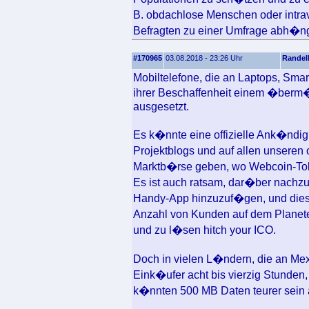
B. obdachlose Menschen oder intr
Befragten zu einer Umfrage abh�ngig
#170965
03.08.2018 - 23:26 Uhr
Randel
Mobiltelefone, die an Laptops, Smar
ihrer Beschaffenheit einem �berm�
ausgesetzt.
Es k�nnte eine offizielle Ank�ndi
Projektblogs und auf allen unseren
Marktb�rse geben, wo Webcoin-Tok
Es ist auch ratsam, dar�ber nachzu
Handy-App hinzuzuf�gen, und dies w
Anzahl von Kunden auf dem Planete
und zu l�sen hitch your ICO.
Doch in vielen L�ndern, die an Mexik
Eink�ufer acht bis vierzig Stunden
k�nnten 500 MB Daten teurer sein a