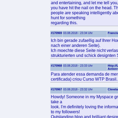
and entertaining, and let me tell you
you have hit the nail on the head. 
people are speaking intelligently ab
hunt for something
regarding this.
#170969
03.08.2018 - 23:34 Uhr
Franci
Ich bin gerade zufaellig auf Ihrer 
nach einer anderen Seite).
Ich moechte diese Seite nicht verlas
strukturierten und schick designten 
#170968
03.08.2018 - 23:33 Uhr
Http:/
Action
Para atender essa demanda de mer
certificada) criou Curso WTP Brasil.
#170967
03.08.2018 - 23:32 Uhr
Clevel
Howdy! Someone in my Myspace grou
take a
look. I'm definitely loving the infor
to my followers!
Outstanding blog and brilliant desig