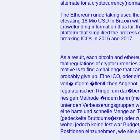
alternate for a cryptocurrency(norma
The Ethereum undertaking used the 
elevating 18 Mio USD in Bitcoin with
crowdfunding information thus far,
platform that simplified the process
breaking ICOs in 2016 and 2017.
As a result, each bitcoin and ether
that regulations of cryptocurrencies
motive is to find a challenge that ca
probably give up. Eine ICO, oder ei
vorl�ufigem �ffentlichen Angebot, 
regulatorischen Ringe, um dar�ber 
riesigen Methode �ndern kann (mehr
unter den Verbesserungsgruppen w
eine harte und schnelle Menge an T
(gedeckelte Bruttoums�tze) oder zu
wobei jedoch keine fest war Budget,
Positionen einzunehmen, wie sie sic