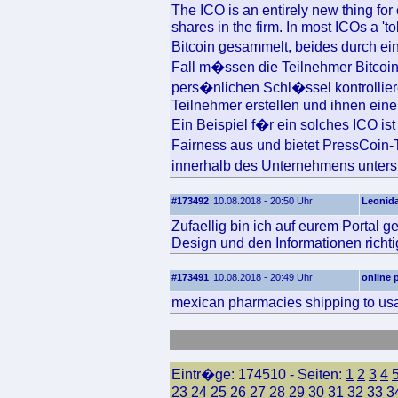
The ICO is an entirely new thing for
shares in the firm. In most ICOs a '
Bitcoin gesammelt, beides durch ein
Fall m�ssen die Teilnehmer Bitcoi
pers�nlichen Schl�ssel kontrollie
Teilnehmer erstellen und ihnen eine
Ein Beispiel f�r ein solches ICO i
Fairness aus und bietet PressCoin-
innerhalb des Unternehmens unters
#173492
10.08.2018 - 20:50 Uhr
Leonid
Zufaellig bin ich auf eurem Portal 
Design und den Informationen richtig
#173491
10.08.2018 - 20:49 Uhr
online 
mexican pharmacies shipping to us
Eintr�ge: 174510 - Seiten:
1
2
3
4
23
24
25
26
27
28
29
30
31
32
33
3