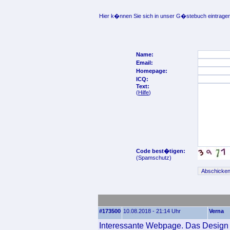
Hier k�nnen Sie sich in unser G�stebuch eintragen
Name:
Email:
Homepage:
ICQ:
Text:
(
Hilfe
)
Code best�tigen:
(Spamschutz)
#173500
10.08.2018 - 21:14 Uhr
Verna
Interessante Webpage. Das Design u