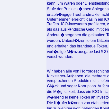
kann, um Waren oder Dienstleistung
Stufe der Punkte k�nnen Anleger a
unabh�ngige Treuhandmakler richte
Unternehmen erreicht, das in ein ICO 
Treffen. ICO-Investoren profitieren,
als das ausl�ndische Geld, mit dem
Andere �bergeben die gekauften To
wurden. Unterst�tzer liefern Bitc
und erhalten das brandneue Token.
vorl�ufige M�nzausgabe fast $ 375.
verschwunden.
Wir haben alle von Horrorgeschicht
Kickstarter-Aufgaben, die mehrere z
versprochenen Produkte nicht liefe
Gl�ck und sogar Korruption. Aufgru
die M�glichkeit, dass ein ICO-Initi
w�hrend er keine Token an Investor
Die K�ufer k�nnen von etablierten
hin zu weniger wohlhabenden Kryp