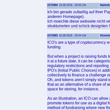
#173494
10.08.2018 - 20:55 Uhr
Hamish
Ich bin gerade zufaellig auf Ihrer P
anderen Homepage).
Ich moechte diese websiete nicht ve
strukturierten und schick designten 
#173493
10.08.2018 - 20:54 Uhr
Victori
ICO's are a type of cryptocurrency w
funding.
But when a project is raising funds t
it at a future date, it can be catego
regulatory restrictions and reportin
IPO's (Initial Public Choices) in add
collectively to finance a challenge o
Oh, and tokens aren't simply stand-in
that as an alternative of a share of 
space for storing, for instance.
As an illustration, an ICO can allow
promote tokens for use as a digital fo
method of fundraising where new fir