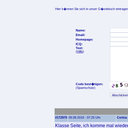
Hier k�nnen Sie sich in unser G�stebuch eintragen
Name:
Email:
Homepage:
ICQ:
Text:
(
Hilfe
)
Code best�tigen:
(Spamschutz)
#172970
09.08.2018 - 07:25 Uhr
Corina
Klasse Seite, ich komme mal wieder