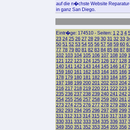
auf die n�chste Website Reparatur
in ganz San Diego.
Eintr�ge: 174510 - Seiten:
1
2
3
4
23
24
25
26
27
28
29
30
31
32
33
3
50
51
52
53
54
55
56
57
58
59
60
6
77
78
79
80
81
82
83
84
85
86
87
8
102
103
104
105
106
107
108
109
121
122
123
124
125
126
127
128
140
141
142
143
144
145
146
147
159
160
161
162
163
164
165
166
178
179
180
181
182
183
184
185
197
198
199
200
201
202
203
204
216
217
218
219
220
221
222
223
235
236
237
238
239
240
241
242
254
255
256
257
258
259
260
261
273
274
275
276
277
278
279
280
292
293
294
295
296
297
298
299
311
312
313
314
315
316
317
318
330
331
332
333
334
335
336
337
349
350
351
352
353
354
355
356