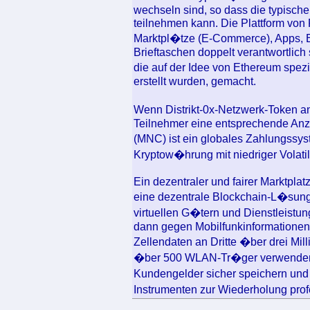
wechseln sind, so dass die typisch
teilnehmen kann. Die Plattform von
Marktpl�tze (E-Commerce), Apps, E-
Brieftaschen doppelt verantwortlic
die auf der Idee von Ethereum spez
erstellt wurden, gemacht.
Wenn Distrikt-0x-Netzwerk-Token an
Teilnehmer eine entsprechende Anza
(MNC) ist ein globales Zahlungssys
Kryptow�hrung mit niedriger Volatil
Ein dezentraler und fairer Marktpla
eine dezentrale Blockchain-L�sung,
virtuellen G�tern und Dienstleistu
dann gegen Mobilfunkinformationen
Zellendaten an Dritte �ber drei Mi
�ber 500 WLAN-Tr�ger verwenden. P
Kundengelder sicher speichern un
Instrumenten zur Wiederholung pro