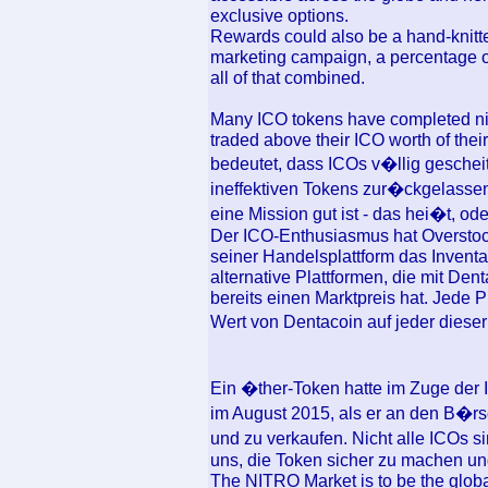
exclusive options.
Rewards could also be a hand-knitte
marketing campaign, a percentage o
all of that combined.
Many ICO tokens have completed nic
traded above their ICO worth of their
bedeutet, dass ICOs v�llig geschei
ineffektiven Tokens zur�ckgelassen
eine Mission gut ist - das hei�t, od
Der ICO-Enthusiasmus hat Overstoc
seiner Handelsplattform das Inventar
alternative Plattformen, die mit De
bereits einen Marktpreis hat. Jede Pl
Wert von Dentacoin auf jeder dieser
Ein �ther-Token hatte im Zuge der
im August 2015, als er an den B�r
und zu verkaufen. Nicht alle ICOs si
uns, die Token sicher zu machen und
The NITRO Market is to be the global 