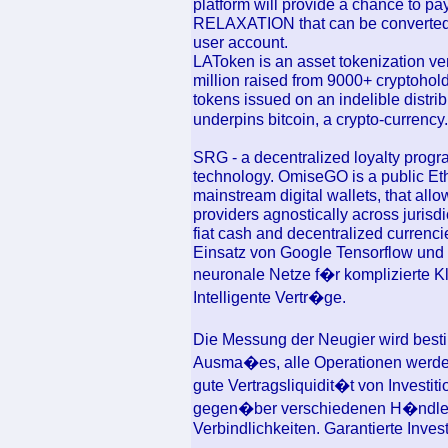
platform will provide a chance to pay
RELAXATION that can be converted in
user account.
LAToken is an asset tokenization ve
million raised from 9000+ cryptohold
tokens issued on an indelible distribu
underpins bitcoin, a crypto-currency.
SRG - a decentralized loyalty progra
technology. OmiseGO is a public Et
mainstream digital wallets, that allo
providers agnostically across jurisd
fiat cash and decentralized currenci
Einsatz von Google Tensorflow und 
neuronale Netze f�r komplizierte Kla
Intelligente Vertr�ge.
Die Messung der Neugier wird best
Ausma�es, alle Operationen werden
gute Vertragsliquidit�t von Investit
gegen�ber verschiedenen H�ndlern
Verbindlichkeiten. Garantierte Invest