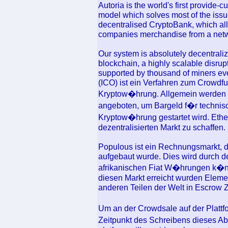
Autoria is the world's first provide-
model which solves most of the issu
decentralised CryptoBank, which all
companies merchandise from a netw
Our system is absolutely decentrali
blockchain, a highly scalable disru
supported by thousand of miners eve
(ICO) ist ein Verfahren zum Crowdf
Kryptow�hrung. Allgemein werden
angeboten, um Bargeld f�r technis
Kryptow�hrung gestartet wird. Eth
dezentralisierten Markt zu schaffen.
Populous ist ein Rechnungsmarkt, d
aufgebaut wurde. Dies wird durch d
afrikanischen Fiat W�hrungen k�nn
diesen Markt erreicht wurden Elem
anderen Teilen der Welt in Escrow 
Um an der Crowdsale auf der Plat
Zeitpunkt des Schreibens dieses 