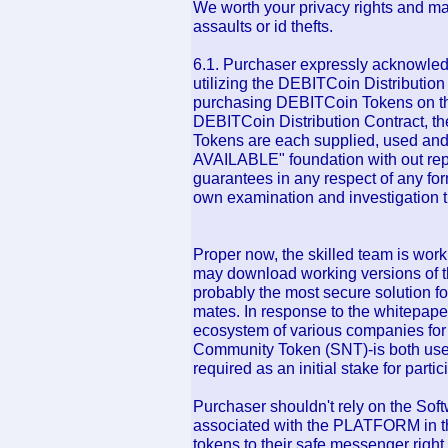
We worth your privacy rights and ma
assaults or id thefts.
6.1. Purchaser expressly acknowled
utilizing the DEBITCoin Distributio
purchasing DEBITCoin Tokens on the
DEBITCoin Distribution Contract, 
Tokens are each supplied, used an
AVAILABLE" foundation with out repr
guarantees in any respect of any fo
own examination and investigation t
Proper now, the skilled team is work
may download working versions of th
probably the most secure solution f
mates. In response to the whitepaper
ecosystem of various companies for
Community Token (SNT)-is both use
required as an initial stake for partic
Purchaser shouldn't rely on the Sof
associated with the PLATFORM in the
tokens to their safe messenger righ