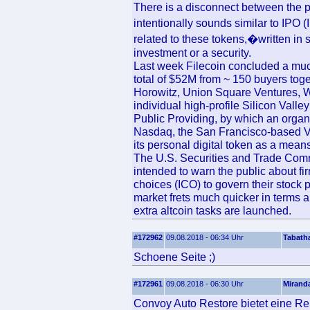
There is a disconnect between the 
intentionally sounds similar to IPO (
related to these tokens,�written in s
investment or a security.
Last week Filecoin concluded a much
total of $52M from ~ 150 buyers tog
Horowitz, Union Square Ventures, 
individual high-profile Silicon Valle
Public Providing, by which an organiz
Nasdaq, the San Francisco-based VC 
its personal digital token as a means
The U.S. Securities and Trade Comm
intended to warn the public about fir
choices (ICO) to govern their stock 
market frets much quicker in terms art
extra altcoin tasks are launched.
#172962
09.08.2018 - 06:34 Uhr
Tabath
Schoene Seite ;)
#172961
09.08.2018 - 06:30 Uhr
Mirand
Convoy Auto Restore bietet eine R