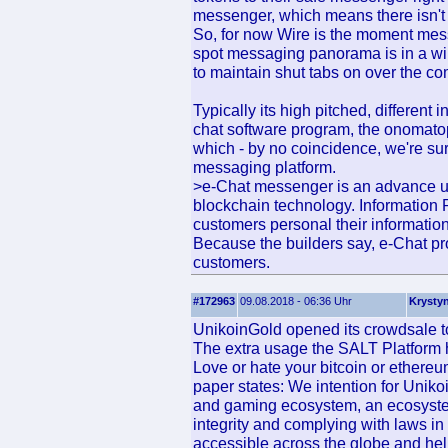
messenger, which means there isn't 
So, for now Wire is the moment mes
spot messaging panorama is in a wil
to maintain shut tabs on over the c
Typically its high pitched, different 
chat software program, the onomatop
which - by no coincidence, we're sure
messaging platform.
>e-Chat messenger is an advance uti
blockchain technology. Information P
customers personal their informatio
Because the builders say, e-Chat pro
customers.
#172963
09.08.2018 - 06:36 Uhr
Krysty
UnikoinGold opened its crowdsale to
The extra usage the SALT Platform 
Love or hate your bitcoin or ethere
paper states: We intention for Unikoi
and gaming ecosystem, an ecosyste
integrity and complying with laws i
accessible across the globe and hel