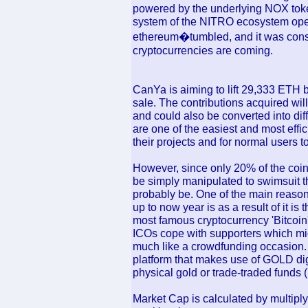
powered by the underlying NOX tokens
system of the NITRO ecosystem oper
ethereum�tumbled, and it was consi
cryptocurrencies are coming.
CanYa is aiming to lift 29,333 ETH
sale. The contributions acquired wil
and could also be converted into dif
are one of the easiest and most effi
their projects and for normal users t
However, since only 20% of the coins 
be simply manipulated to swimsuit th
probably be. One of the main reason
up to now year is as a result of it i
most famous cryptocurrency 'Bitcoin
ICOs cope with supporters which mi
much like a crowdfunding occasion. 
platform that makes use of GOLD dig
physical gold or trade-traded funds 
Market Cap is calculated by multipl