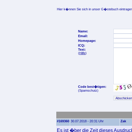
Hier k�nnen Sie sich in unser G�stebuch eintragen
Name:
Email:
Homepage:
ICQ:
Text:
(
Hilfe
)
Code best�tigen:
(Spamschutz)
#169360
30.07.2018 - 20:31 Uhr
Zak
Es ist �ber die Zeit dieses Ausdru