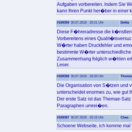
Aufgaben vorbereiten. Indem Sie Wo
kann Ihren Punkt her�ber in einer kl
#169359
30.07.2018 - 20:21 Uhr
Delila
Diese F�hreradresse die k�nstlerisc
Vorbereitens eines Qualit�tsversuc
W�rter haben Druckfehler und emot
bestimmte W�rter unterschiedliche 
Zusammenhang folglich w�hlen erh
Leser.
#169358
30.07.2018 - 20:20 Uhr
Thoma
Die Organisation von S�tzen und v
unterscheidet enormes zu, wie gut 
Der erste Satz ist das Themae-Sat
Paragraphen umrei�en.
#169357
30.07.2018 - 20:15 Uhr
Chas
Schoene Webseite, ich komme mal w