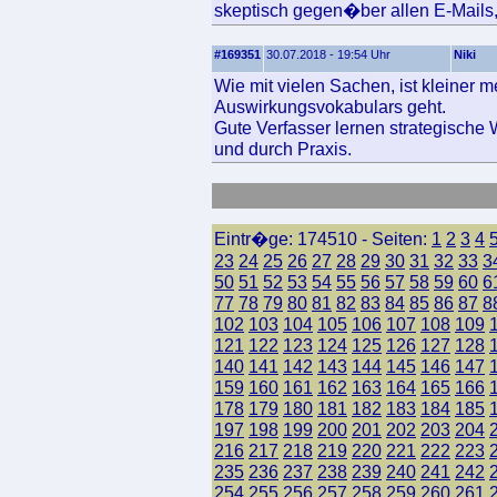
skeptisch gegen�ber allen E-Mails
#169351
30.07.2018 - 19:54 Uhr
Niki
Wie mit vielen Sachen, ist kleiner
Auswirkungsvokabulars geht.
Gute Verfasser lernen strategische 
und durch Praxis.
Eintr�ge: 174510 - Seiten:
1
2
3
4
23
24
25
26
27
28
29
30
31
32
33
3
50
51
52
53
54
55
56
57
58
59
60
6
77
78
79
80
81
82
83
84
85
86
87
8
102
103
104
105
106
107
108
109
121
122
123
124
125
126
127
128
140
141
142
143
144
145
146
147
159
160
161
162
163
164
165
166
178
179
180
181
182
183
184
185
197
198
199
200
201
202
203
204
216
217
218
219
220
221
222
223
235
236
237
238
239
240
241
242
254
255
256
257
258
259
260
261