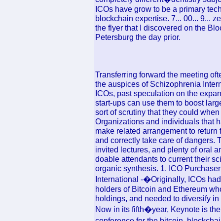
ICOs have grow to be a primary techn
blockchain expertise. 7... 00... 9... z
the flyer that I discovered on the B
Petersburg the day prior.
Transferring forward the meeting o
the auspices of Schizophrenia Intern
ICOs, past speculation on the expans
start-ups can use them to boost larg
sort of scrutiny that they could whe
Organizations and individuals that 
make related arrangement to return f
and correctly take care of dangers. 
invited lectures, and plenty of oral
doable attendants to current their scie
organic synthesis. 1. ICO Purchaser
International -�Originally, ICOs ha
holders of Bitcoin and Ethereum who
holdings, and needed to diversify in 
Now in its fifth�year, Keynote is t
conference for the bitcoin, blockch