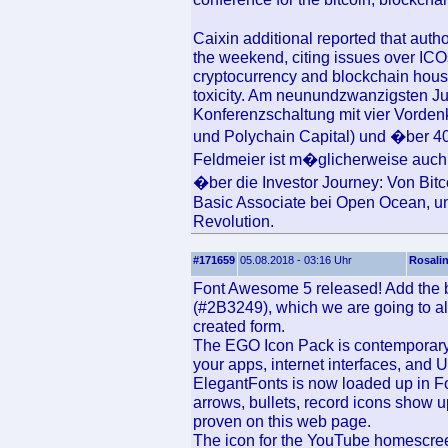
Caixin additional reported that auth
the weekend, citing issues over ICOs
cryptocurrency and blockchain hous
toxicity. Am neunundzwanzigsten Jun
Konferenzschaltung mit vier Vorden
und Polychain Capital) und �ber 4
Feldmeier ist m�glicherweise auch
�ber die Investor Journey: Von Bit
Basic Associate bei Open Ocean, und
Revolution.
#171659
05.08.2018 - 03:16 Uhr
Rosali
Font Awesome 5 released! Add the but
(#2B3249), which we are going to ali
created form.
The EGO Icon Pack is contemporary 
your apps, internet interfaces, and 
ElegantFonts is now loaded up in F
arrows, bullets, record icons show up
proven on this web page.
The icon for the YouTube homescree