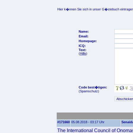
Hier k�nnen Sie sich in unser G�stebuch eintragen
Name:
Email:
Homepage:
ICQ:
Text:
(
Hilfe
)
Code best�tigen:
(Spamschutz)
#171660
05.08.2018 - 03:17 Uhr
Senaid
The International Council of Onomas