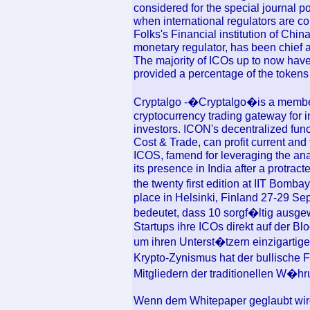
considered for the special journal po
when international regulators are co
Folks's Financial institution of China
monetary regulator, has been chief 
The majority of ICOs up to now hav
provided a percentage of the tokens
Cryptalgo -�Cryptalgo�is a members
cryptocurrency trading gateway for i
investors. ICON's decentralized fun
Cost & Trade, can profit current and
ICOS, famend for leveraging the anal
its presence in India after a protrac
the twenty first edition at IIT B
place in Helsinki, Finland 27-29 
bedeutet, dass 10 sorgf�ltig ausge
Startups ihre ICOs direkt auf der B
um ihren Unterst�tzern einzigartig
Krypto-Zynismus hat der bullische 
Mitgliedern der traditionellen W�hru
Wenn dem Whitepaper geglaubt wird