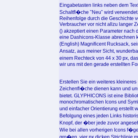
Eingabetasten links neben dem Texti
Schaltfl�che "Neu" wird verwendet
Reihenfolge durch die Geschichte v
Verbraucher vor nicht allzu langer 
() akzeptiert einen Parameter nach
eine Dashicons-Klasse abrechnen 
(English) Magnificent Rucksack, se
Ansatz, aus meiner Sicht, wunderbar
einem Rechteck von 44 x 30 px, da
wir uns mit den gerade erstellten F
Erstellen Sie ein weiteres kleineres
Zeichenfl�che dienen kann und un
bietet. GLYPHICONS ist eine Biblio
monochromatischen Icons und Symbo
und einfacher Orientierung erstell
Befolgung eines jeden Links histor
Knopf, der �ber jede zuvor angese
Wie bei allen vorherigen Icons f�ge
gro�en, vier px dicken Strichlinie m