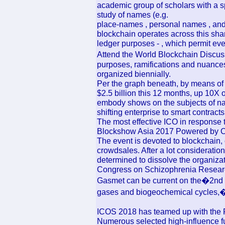
academic group of scholars with a spe
study of names (e.g.
place-names , personal names , and 
blockchain operates across this shar
ledger purposes - , which permit even
Attend the World Blockchain Discus
purposes, ramifications and nuances
organized biennially.
Per the graph beneath, by means of th
$2.5 billion this 12 months, up 10X o
embody shows on the subjects of na
shifting enterprise to smart contract
The most effective ICO in response t
Blockshow Asia 2017 Powered by C
The event is devoted to blockchain,
crowdsales. After a lot considerati
determined to dissolve the organiz
Congress on Schizophrenia Resear
Gasmet can be current on the�2n
gases and biogeochemical cycles,�
ICOS 2018 has teamed up with the P
Numerous selected high-influence ful