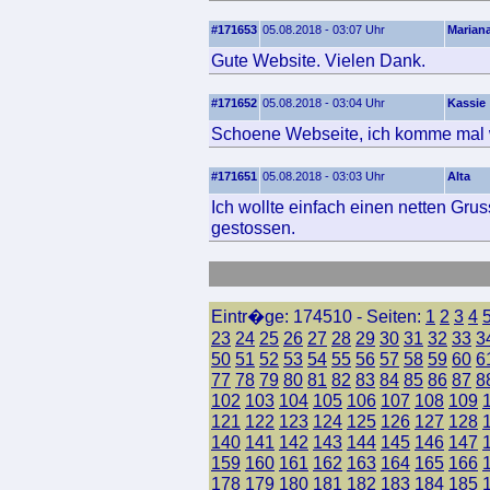
#171653
05.08.2018 - 03:07 Uhr
Marian
Gute Website. Vielen Dank.
#171652
05.08.2018 - 03:04 Uhr
Kassie
Schoene Webseite, ich komme mal w
#171651
05.08.2018 - 03:03 Uhr
Alta
Ich wollte einfach einen netten Gr
gestossen.
Eintr�ge: 174510 - Seiten:
1
2
3
4
23
24
25
26
27
28
29
30
31
32
33
3
50
51
52
53
54
55
56
57
58
59
60
6
77
78
79
80
81
82
83
84
85
86
87
8
102
103
104
105
106
107
108
109
121
122
123
124
125
126
127
128
140
141
142
143
144
145
146
147
159
160
161
162
163
164
165
166
178
179
180
181
182
183
184
185