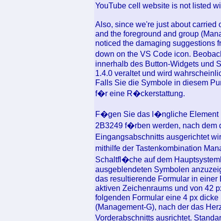
YouTube cell website is not listed wi
Also, since we're just about carrie
and the foreground and group (Man
noticed the damaging suggestions fr
down on the VS Code icon. Beobac
innerhalb des Button-Widgets und So
1.4.0 veraltet und wird wahrscheinlic
Falls Sie die Symbole in diesem Punk
f�r eine R�ckerstattung.
F�gen Sie das l�ngliche Element mi
2B3249 f�rben werden, nach dem di
Eingangsabschnitts ausgerichtet wi
mithilfe der Tastenkombination Ma
Schaltfl�che auf dem Hauptsystem
ausgeblendeten Symbolen anzuzeigen
das resultierende Formular in einer
aktiven Zeichenraums und von 42 p
folgenden Formular eine 4 px dicke 
(Management-G), nach der das Herz
Vorderabschnitts ausrichtet. Stan