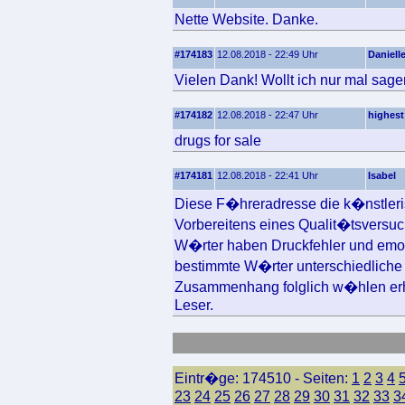
Nette Website. Danke.
#174183
12.08.2018 - 22:49 Uhr
Daniell
Vielen Dank! Wollt ich nur mal sage
#174182
12.08.2018 - 22:47 Uhr
highest
drugs for sale
#174181
12.08.2018 - 22:41 Uhr
Isabel
Diese F�hreradresse die k�nstlerisc
Vorbereitens eines Qualit�tsversuc
W�rter haben Druckfehler und emot
bestimmte W�rter unterschiedliche 
Zusammenhang folglich w�hlen erh
Leser.
Eintr�ge: 174510 - Seiten:
1
2
3
4
23
24
25
26
27
28
29
30
31
32
33
3