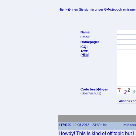
Hier k�nnen Sie sich in unser G�stebuch eintragen
Name:
Email:
Homepage:
ICQ:
Text:
(
Hilfe
)
Code best�tigen:
(Spamschutz)
#174190
12.08.2018 - 23:39 Uhr
minecra
Howdy! This is kind of off topic but