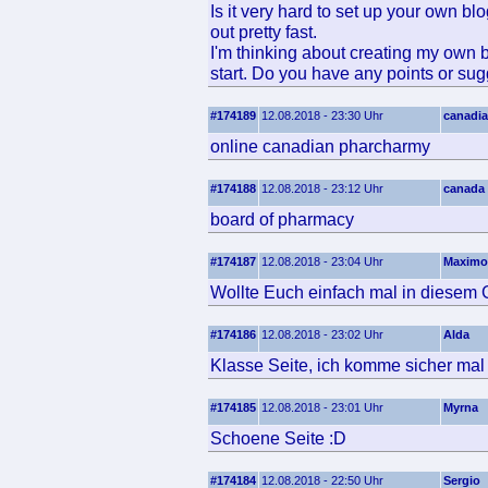
Is it very hard to set up your own blo
out pretty fast.
I'm thinking about creating my own b
start. Do you have any points or su
#174189
12.08.2018 - 23:30 Uhr
canadia
online canadian pharcharmy
#174188
12.08.2018 - 23:12 Uhr
canada
board of pharmacy
#174187
12.08.2018 - 23:04 Uhr
Maximo
Wollte Euch einfach mal in diesem 
#174186
12.08.2018 - 23:02 Uhr
Alda
Klasse Seite, ich komme sicher mal 
#174185
12.08.2018 - 23:01 Uhr
Myrna
Schoene Seite :D
#174184
12.08.2018 - 22:50 Uhr
Sergio