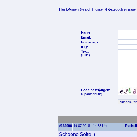
Hier k�nnen Sie sich in unser G�stebuch eintragen
Name:
Email:
Homepage:
ICQ:
Text:
(
Hilfe
)
Code best�tigen:
(Spamschutz)
#164990
19.07.2018 - 14:33 Uhr
Rachel
Schoene Seite :)