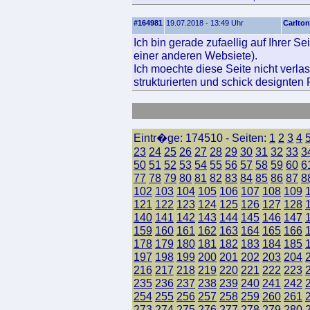
#164981
19.07.2018 - 13:49 Uhr
Carlton
Ich bin gerade zufaellig auf Ihrer S
einer anderen Websiete).
Ich moechte diese Seite nicht verla
strukturierten und schick designten
Eintr�ge: 174510 - Seiten:
1
2
3
4
23
24
25
26
27
28
29
30
31
32
33
3
50
51
52
53
54
55
56
57
58
59
60
6
77
78
79
80
81
82
83
84
85
86
87
8
102
103
104
105
106
107
108
109
121
122
123
124
125
126
127
128
140
141
142
143
144
145
146
147
159
160
161
162
163
164
165
166
178
179
180
181
182
183
184
185
197
198
199
200
201
202
203
204
216
217
218
219
220
221
222
223
235
236
237
238
239
240
241
242
254
255
256
257
258
259
260
261
273
274
275
276
277
278
279
280