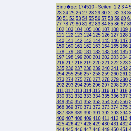
Eintr�ge: 174510 - Seiten:
1
2
3
4
23
24
25
26
27
28
29
30
31
32
33
3
50
51
52
53
54
55
56
57
58
59
60
6
77
78
79
80
81
82
83
84
85
86
87
8
102
103
104
105
106
107
108
109
121
122
123
124
125
126
127
128
140
141
142
143
144
145
146
147
159
160
161
162
163
164
165
166
178
179
180
181
182
183
184
185
197
198
199
200
201
202
203
204
216
217
218
219
220
221
222
223
235
236
237
238
239
240
241
242
254
255
256
257
258
259
260
261
273
274
275
276
277
278
279
280
292
293
294
295
296
297
298
299
311
312
313
314
315
316
317
318
330
331
332
333
334
335
336
337
349
350
351
352
353
354
355
356
368
369
370
371
372
373
374
375
387
388
389
390
391
392
393
394
406
407
408
409
410
411
412
413
425
426
427
428
429
430
431
432
444
445
446
447
448
449
450
451