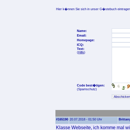
Hier k�nnen Sie sich in unser G�stebuch eintragen
Name:
Email:
Homepage:
ICQ:
Text:
(
Hilfe
)
Code best�tigen:
(Spamschutz)
#165190
20.07.2018 - 01:50 Uhr
Brittan
Klasse Webseite, ich komme mal wi