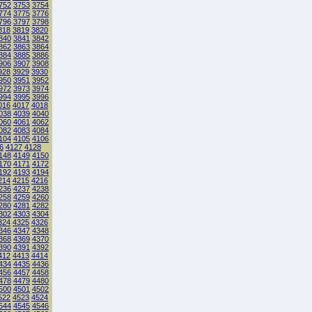
752
3753
3754
774
3775
3776
796
3797
3798
818
3819
3820
840
3841
3842
862
3863
3864
884
3885
3886
906
3907
3908
928
3929
3930
950
3951
3952
972
3973
3974
994
3995
3996
016
4017
4018
038
4039
4040
060
4061
4062
082
4083
4084
104
4105
4106
6
4127
4128
148
4149
4150
170
4171
4172
192
4193
4194
214
4215
4216
236
4237
4238
258
4259
4260
280
4281
4282
302
4303
4304
324
4325
4326
346
4347
4348
368
4369
4370
390
4391
4392
412
4413
4414
434
4435
4436
456
4457
4458
478
4479
4480
500
4501
4502
522
4523
4524
544
4545
4546