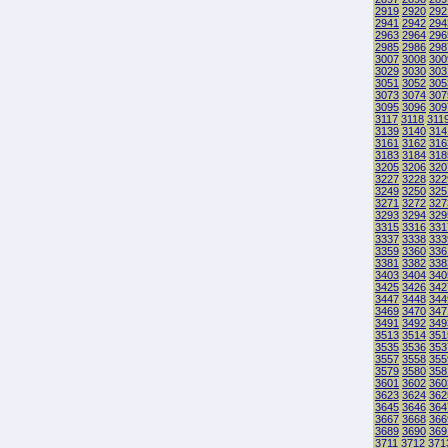
2919
2920
292
2941
2942
294
2963
2964
296
2985
2986
298
3007
3008
300
3029
3030
303
3051
3052
305
3073
3074
307
3095
3096
309
3117
3118
311
3139
3140
314
3161
3162
316
3183
3184
318
3205
3206
320
3227
3228
322
3249
3250
325
3271
3272
327
3293
3294
329
3315
3316
331
3337
3338
333
3359
3360
336
3381
3382
338
3403
3404
340
3425
3426
342
3447
3448
344
3469
3470
347
3491
3492
349
3513
3514
351
3535
3536
353
3557
3558
355
3579
3580
358
3601
3602
360
3623
3624
362
3645
3646
364
3667
3668
366
3689
3690
369
3711
3712
371