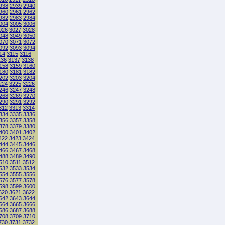
938
2939
2940
960
2961
2962
982
2983
2984
004
3005
3006
026
3027
3028
048
3049
3050
070
3071
3072
092
3093
3094
14
3115
3116
136
3137
3138
158
3159
3160
180
3181
3182
202
3203
3204
224
3225
3226
246
3247
3248
268
3269
3270
290
3291
3292
312
3313
3314
334
3335
3336
356
3357
3358
378
3379
3380
400
3401
3402
422
3423
3424
444
3445
3446
466
3467
3468
488
3489
3490
510
3511
3512
532
3533
3534
554
3555
3556
576
3577
3578
598
3599
3600
620
3621
3622
642
3643
3644
664
3665
3666
686
3687
3688
708
3709
3710
730
3731
3732