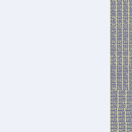
305
306
307
3
333
334
335
3
361
362
363
3
389
390
391
3
417
418
419
4
445
446
447
4
473
474
475
4
501
502
503
5
529
530
531
5
557
558
559
5
585
586
587
5
613
614
615
6
641
642
643
6
669
670
671
6
697
698
699
7
725
726
727
7
753
754
755
7
781
782
783
7
809
810
811
8
837
838
839
8
865
866
867
8
893
894
895
8
921
922
923
9
949
950
951
9
977
978
979
9
1004
1005
100
1026
1027
102
1048
1049
105
1070
1071
107
1092
1093
109
1114
1115
1116
1137
1138
113
1159
1160
116
1181
1182
118
1203
1204
120
1225
1226
122
1247
1248
124