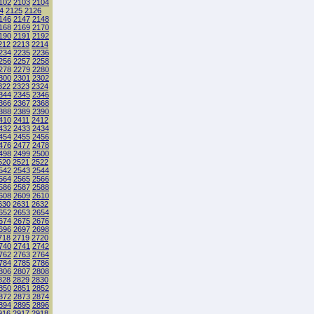
102
2103
2104
4
2125
2126
146
2147
2148
168
2169
2170
190
2191
2192
212
2213
2214
234
2235
2236
256
2257
2258
278
2279
2280
300
2301
2302
322
2323
2324
344
2345
2346
366
2367
2368
388
2389
2390
410
2411
2412
432
2433
2434
454
2455
2456
476
2477
2478
498
2499
2500
520
2521
2522
542
2543
2544
564
2565
2566
586
2587
2588
608
2609
2610
630
2631
2632
652
2653
2654
674
2675
2676
696
2697
2698
718
2719
2720
740
2741
2742
762
2763
2764
784
2785
2786
806
2807
2808
828
2829
2830
850
2851
2852
872
2873
2874
894
2895
2896
916
2917
2918