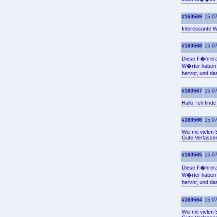
#163569
15.07
Interessante W
#163568
15.07
Diese F�hrerad
W�rter haben 
hervor, und da
#163567
15.07
Hallo, Ich find
#163566
15.07
Wie mit vielen
Gute Verfasser
#163565
15.07
Diese F�hrerad
W�rter haben 
hervor, und da
#163564
15.07
Wie mit vielen