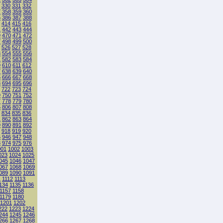
330
331
332
7
358
359
360
5
386
387
388
414
415
416
1
442
443
444
9
470
471
472
7
498
499
500
526
527
528
3
554
555
556
1
582
583
584
9
610
611
612
7
638
639
640
5
666
667
668
3
694
695
696
722
723
724
9
750
751
752
7
778
779
780
5
806
807
808
834
835
836
1
862
863
864
9
890
891
892
918
919
920
5
946
947
948
3
974
975
976
001
1002
1003
023
1024
1025
045
1046
1047
067
1068
1069
089
1090
1091
1
1112
1113
134
1135
1136
1157
1158
1179
1180
1201
1202
222
1223
1224
244
1245
1246
266
1267
1268