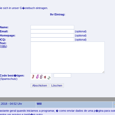
e sich in unser G�stebuch eintragen.
Ihr Eintrag:
Name:
Email:
(optional)
Homepage:
(optional)
ICQ:
(optional)
Text:
(
Hilfe
)
Code best�tigen:
(Spamschutz)
.2018 - 04:52 Uhr
Will
tante geral quando iniciamos a programar, � como enviar dados de uma p�gina para outra
ntre um arquivo e tamb�m outro.