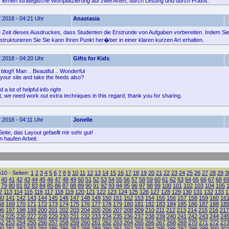
 lernen strategische Wortplatzierung auf zwei Arten, durch Lesung und durch Praxis.
.2018 - 04:21 Uhr
Anastasia
e Zeit dieses Ausdruckes, dass Studenten die Erstrunde von Aufgaben vorbereiten. Indem Si
trukturieren Sie Sie kann Ihren Punkt her�ber in einer klaren kurzen Art erhalten.
.2018 - 04:20 Uhr
Gifts for Kids
 blog!! Man .. Beautiful .. Wonderful
k your site and take the feeds also?
 a lot of helpful info right
t, we need work out extra techniques in this regard, thank you for sharing.
.2018 - 04:11 Uhr
Jonelle
eite, das Layout gefaellt mir sehr gut!
n haufen Arbeit.
10 - Seiten:
1
2
3
4
5
6
7
8
9
10
11
12
13
14
15
16
17
18
19
20
21
22
23
24
25
26
27
28
29
3
40
41
42
43
44
45
46
47
48
49
50
51
52
53
54
55
56
57
58
59
60
61
62
63
64
65
66
67
68
6
79
80
81
82
83
84
85
86
87
88
89
90
91
92
93
94
95
96
97
98
99
100
101
102
103
104
105
2
113
114
115
116
117
118
119
120
121
122
123
124
125
126
127
128
129
130
131
132
133
1
40
141
142
143
144
145
146
147
148
149
150
151
152
153
154
155
156
157
158
159
160
16
68
169
170
171
172
173
174
175
176
177
178
179
180
181
182
183
184
185
186
187
188
18
96
197
198
199
200
201
202
203
204
205
206
207
208
209
210
211
212
213
214
215
216
217
24
225
226
227
228
229
230
231
232
233
234
235
236
237
238
239
240
241
242
243
244
24
52
253
254
255
256
257
258
259
260
261
262
263
264
265
266
267
268
269
270
271
272
27
80
281
282
283
284
285
286
287
288
289
290
291
292
293
294
295
296
297
298
299
300
30