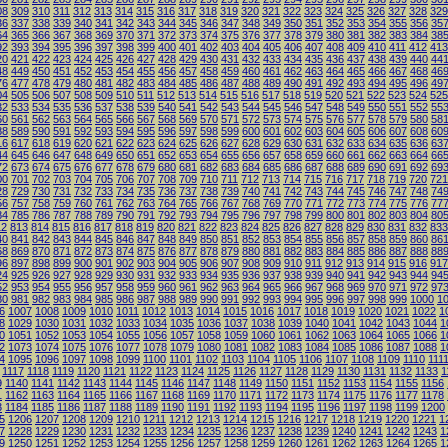
08
309
310
311
312
313
314
315
316
317
318
319
320
321
322
323
324
325
326
327
328
329
36
337
338
339
340
341
342
343
344
345
346
347
348
349
350
351
352
353
354
355
356
35
64
365
366
367
368
369
370
371
372
373
374
375
376
377
378
379
380
381
382
383
384
38
92
393
394
395
396
397
398
399
400
401
402
403
404
405
406
407
408
409
410
411
412
413
20
421
422
423
424
425
426
427
428
429
430
431
432
433
434
435
436
437
438
439
440
44
48
449
450
451
452
453
454
455
456
457
458
459
460
461
462
463
464
465
466
467
468
46
76
477
478
479
480
481
482
483
484
485
486
487
488
489
490
491
492
493
494
495
496
49
04
505
506
507
508
509
510
511
512
513
514
515
516
517
518
519
520
521
522
523
524
525
32
533
534
535
536
537
538
539
540
541
542
543
544
545
546
547
548
549
550
551
552
55
60
561
562
563
564
565
566
567
568
569
570
571
572
573
574
575
576
577
578
579
580
58
88
589
590
591
592
593
594
595
596
597
598
599
600
601
602
603
604
605
606
607
608
60
16
617
618
619
620
621
622
623
624
625
626
627
628
629
630
631
632
633
634
635
636
63
44
645
646
647
648
649
650
651
652
653
654
655
656
657
658
659
660
661
662
663
664
66
72
673
674
675
676
677
678
679
680
681
682
683
684
685
686
687
688
689
690
691
692
69
00
701
702
703
704
705
706
707
708
709
710
711
712
713
714
715
716
717
718
719
720
721
28
729
730
731
732
733
734
735
736
737
738
739
740
741
742
743
744
745
746
747
748
74
56
757
758
759
760
761
762
763
764
765
766
767
768
769
770
771
772
773
774
775
776
77
84
785
786
787
788
789
790
791
792
793
794
795
796
797
798
799
800
801
802
803
804
80
12
813
814
815
816
817
818
819
820
821
822
823
824
825
826
827
828
829
830
831
832
833
40
841
842
843
844
845
846
847
848
849
850
851
852
853
854
855
856
857
858
859
860
86
68
869
870
871
872
873
874
875
876
877
878
879
880
881
882
883
884
885
886
887
888
88
96
897
898
899
900
901
902
903
904
905
906
907
908
909
910
911
912
913
914
915
916
917
24
925
926
927
928
929
930
931
932
933
934
935
936
937
938
939
940
941
942
943
944
94
52
953
954
955
956
957
958
959
960
961
962
963
964
965
966
967
968
969
970
971
972
97
80
981
982
983
984
985
986
987
988
989
990
991
992
993
994
995
996
997
998
999
1000
1
6
1007
1008
1009
1010
1011
1012
1013
1014
1015
1016
1017
1018
1019
1020
1021
1022
1
8
1029
1030
1031
1032
1033
1034
1035
1036
1037
1038
1039
1040
1041
1042
1043
1044
1
0
1051
1052
1053
1054
1055
1056
1057
1058
1059
1060
1061
1062
1063
1064
1065
1066
1
2
1073
1074
1075
1076
1077
1078
1079
1080
1081
1082
1083
1084
1085
1086
1087
1088
1
4
1095
1096
1097
1098
1099
1100
1101
1102
1103
1104
1105
1106
1107
1108
1109
1110
111
1117
1118
1119
1120
1121
1122
1123
1124
1125
1126
1127
1128
1129
1130
1131
1132
1133
1
9
1140
1141
1142
1143
1144
1145
1146
1147
1148
1149
1150
1151
1152
1153
1154
1155
1156
1
1162
1163
1164
1165
1166
1167
1168
1169
1170
1171
1172
1173
1174
1175
1176
1177
1178
3
1184
1185
1186
1187
1188
1189
1190
1191
1192
1193
1194
1195
1196
1197
1198
1199
1200
5
1206
1207
1208
1209
1210
1211
1212
1213
1214
1215
1216
1217
1218
1219
1220
1221
1
7
1228
1229
1230
1231
1232
1233
1234
1235
1236
1237
1238
1239
1240
1241
1242
1243
1
9
1250
1251
1252
1253
1254
1255
1256
1257
1258
1259
1260
1261
1262
1263
1264
1265
1