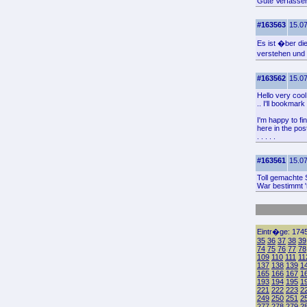
Gute Verfasser
#163563
15.07
Es ist �ber di
verstehen und s
#163562
15.07
Hello very cool
.. I'll bookmar
I'm happy to find
here in the pos
. . . . .
#163561
15.07
Toll gemachte S
War bestimmt '
Eintr�ge: 1745
35
36
37
38
39
74
75
76
77
78
109
110
111
11
137
138
139
1
165
166
167
1
193
194
195
1
221
222
223
2
249
250
251
2
277
278
279
2