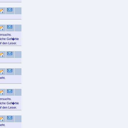
versuchs.
liche Gef�hle
f den Leser.
eht.
versuchs.
liche Gef�hle
f den Leser.
eht.