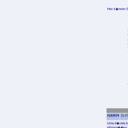
Hier k�nnen Si
#163570
15.07
Uma d�vida bas
informa��es e