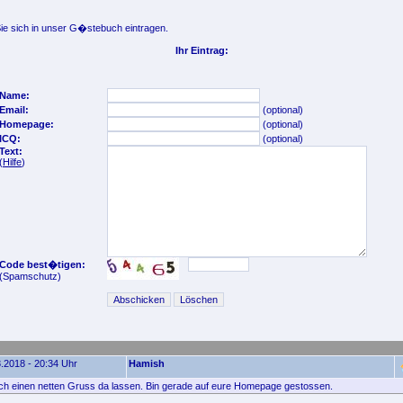
e sich in unser G�stebuch eintragen.
Ihr Eintrag:
Name:
Email:
(optional)
Homepage:
(optional)
ICQ:
(optional)
Text:
(
Hilfe
)
Code best�tigen:
(Spamschutz)
.2018 - 20:34 Uhr
Hamish
fach einen netten Gruss da lassen. Bin gerade auf eure Homepage gestossen.