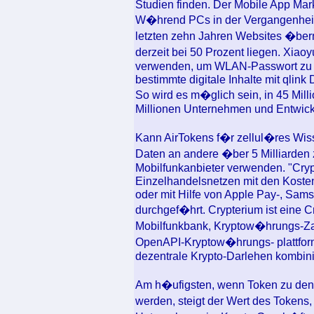
Studien finden. Der Mobile App Mark
W�hrend PCs in der Vergangenheit 
letzten zehn Jahren Websites �be
derzeit bei 50 Prozent liegen. Xiao
verwenden, um WLAN-Passwort zu 
bestimmte digitale Inhalte mit qlink
So wird es m�glich sein, in 45 Mil
Millionen Unternehmen und Entwickle
Kann AirTokens f�r zellul�res Wi
Daten an andere �ber 5 Milliarden
Mobilfunkanbieter verwenden. "Cryp
Einzelhandelsnetzen mit den Koste
oder mit Hilfe von Apple Pay-, Sam
durchgef�hrt. Crypterium ist eine 
Mobilfunkbank, Kryptow�hrungs-Za
OpenAPI-Kryptow�hrungs- plattform
dezentrale Krypto-Darlehen kombinie
Am h�ufigsten, wenn Token zu de
werden, steigt der Wert des Token