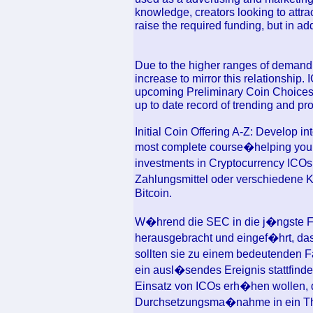
knowledge, creators looking to attrac
raise the required funding, but in 
Due to the higher ranges of demand rel
increase to mirror this relationship.
upcoming Preliminary Coin Choices, 
up to date record of trending and pr
Initial Coin Offering A-Z: Develop in
most complete course�helping you 
investments in Cryptocurrency ICOs
Zahlungsmittel oder verschiedene 
Bitcoin.
W�hrend die SEC in die j�ngste Fu
herausgebracht und eingef�hrt, das
sollten sie zu einem bedeutenden F
ein ausl�sendes Ereignis stattfind
Einsatz von ICOs erh�hen wollen, d
Durchsetzungsma�nahme in ein The