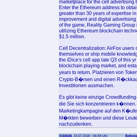
marketplace for the cell advertising
Enter the Ethereum address to obta
greater than 30 years of expertise in
improvement and digital advertising
of the game, Reality Gaming Group i
utilizing Ethereum blockchain techno
$1.5 million.
Cell Decentralization: AirFox users 
themselves or ship mobile knowledge
the iDice's cell app late Q3 of this y
blockchain playing market, and esta
years to return. Platzieren von Toke
Crypto-B�rsen und einen R�ckkauf
Investitionen ausmachen.
Es gibt keine einzige Crowdfunding-
die Sie sich konzentrieren k�nnen.
Marketingkampagne auf den K�ufe
M�rkten bewerben und diese Leute 
nachzudenken.
#166546
23.07.2018 - 06:49 Uhr
Belind