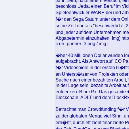
Jahr 1995, nach einem Versuch, ei
beschloss Ueda, einen Beruf im Vide
Spieleentwickler WARP bei und arbe
f�r den Sega Saturn unter dem Onl
seine Zeit dort als "beschwerlich", 
und jeder auf dem Unternehmen me
Abgabetermin einzuhalten. Img] https:/
icon_partner_3.png / img]
�ber 40 Millionen Dollar wurden im
aufgebracht. Als Antwort auf ICO Pa
f�r Videospiele in der ersten H�lf
an Unterst�tzer von Projekten oder 
Suche nach einer bezahlten Arbeit,
in der Lage sein, bezahlte Arbeit au
entdecken. BlockRx: Das gesamte �
Blockchain, ADLT und dem BlockRx
Betrachtet man Crowdfunding f�r Vi
zu der globalen Menge viel Sinn, u
erh�ht, durch effizient finanzierte 