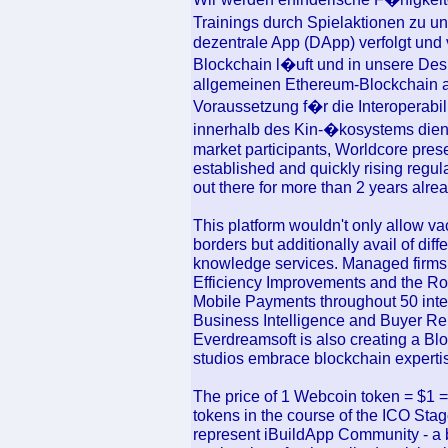
Trainings durch Spielaktionen zu u
dezentrale App (DApp) verfolgt und 
Blockchain l�uft und in unsere Desig
allgemeinen Ethereum-Blockchain a
Voraussetzung f�r die Interoperabi
innerhalb des Kin-�kosystems dienen.
market participants, Worldcore prese
established and quickly rising regul
out there for more than 2 years alrea
This platform wouldn't only allow v
borders but additionally avail of diff
knowledge services. Managed firms,
Efficiency Improvements and the Rol
Mobile Payments throughout 50 int
Business Intelligence and Buyer Re
Everdreamsoft is also creating a B
studios embrace blockchain experti
The price of 1 Webcoin token = $1
tokens in the course of the ICO Sta
represent iBuildApp Community - a 