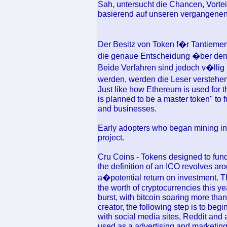
Sah, untersucht die Chancen, Vort
basierend auf unseren vergangenen u
Der Besitz von Token f�r Tantieme
die genaue Entscheidung �ber de
Beide Verfahren sind jedoch v�llig 
werden, werden die Leser verstehen
Just like how Ethereum is used for th
is planned to be a master token" t
and businesses.
Early adopters who began mining in 
project.
Cru Coins - Tokens designed to fund
the definition of an ICO revolves ar
a�potential return on investment. Th
the worth of cryptocurrencies this ye
burst, with bitcoin soaring more tha
creator, the following step is to beg
with social media sites, Reddit and a
used as a advertising and marketing 