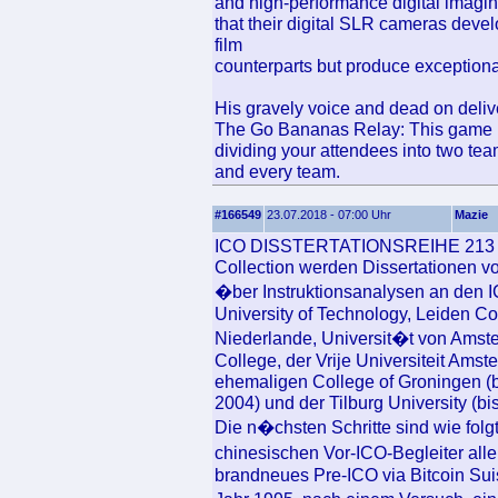
and high-performance digital imagi
that their digital SLR cameras deve
film
counterparts but produce exceptiona
His gravely voice and dead on deliv
The Go Bananas Relay: This game i
dividing your attendees into two te
and every team.
#166549
23.07.2018 - 07:00 Uhr
Mazie
ICO DISSTERTATIONSREIHE 213 ICO 
Collection werden Dissertationen v
�ber Instruktionsanalysen an den 
University of Technology, Leiden Co
Niederlande, Universit�t von Amste
College, der Vrije Universiteit A
ehemaligen College of Groningen (
2004) und der Tilburg University (bi
Die n�chsten Schritte sind wie folgt
chinesischen Vor-ICO-Begleiter all
brandneues Pre-ICO via Bitcoin Suiss