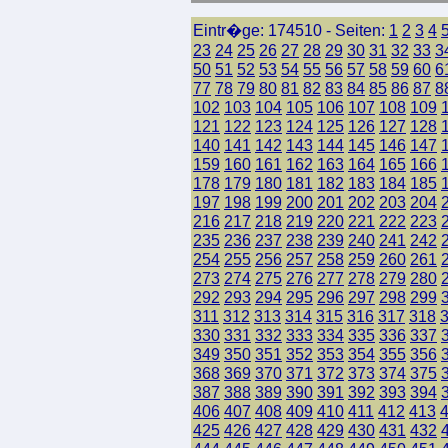
Eintr�ge: 174510 - Seiten:
1
2
3
4
23
24
25
26
27
28
29
30
31
32
33
3
50
51
52
53
54
55
56
57
58
59
60
6
77
78
79
80
81
82
83
84
85
86
87
8
102
103
104
105
106
107
108
109
121
122
123
124
125
126
127
128
140
141
142
143
144
145
146
147
159
160
161
162
163
164
165
166
178
179
180
181
182
183
184
185
197
198
199
200
201
202
203
204
216
217
218
219
220
221
222
223
235
236
237
238
239
240
241
242
254
255
256
257
258
259
260
261
273
274
275
276
277
278
279
280
292
293
294
295
296
297
298
299
311
312
313
314
315
316
317
318
330
331
332
333
334
335
336
337
349
350
351
352
353
354
355
356
368
369
370
371
372
373
374
375
387
388
389
390
391
392
393
394
406
407
408
409
410
411
412
413
425
426
427
428
429
430
431
432