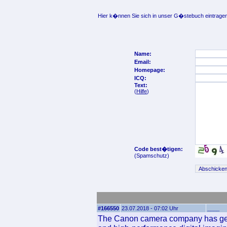
Hier k�nnen Sie sich in unser G�stebuch eintragen
Name:
Email:
Homepage:
ICQ:
Text:
(
Hilfe
)
Code best�tigen:
(Spamschutz)
#166550
23.07.2018 - 07:02 Uhr
____
The Canon camera company has gene