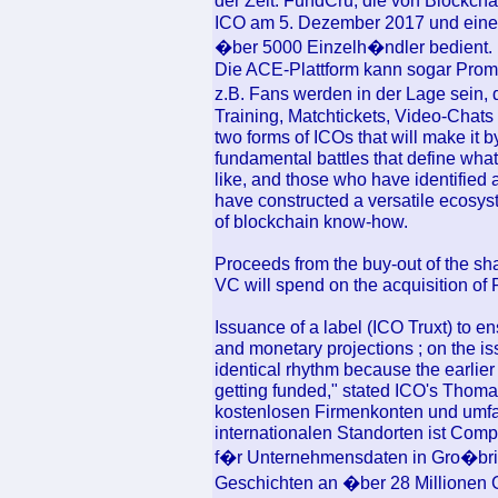
der Zeit. FundCru, die von Blockcha
ICO am 5. Dezember 2017 und eine P
�ber 5000 Einzelh�ndler bedient.
Die ACE-Plattform kann sogar Promi
z.B. Fans werden in der Lage sein,
Training, Matchtickets, Video-Chat
two forms of ICOs that will make it 
fundamental battles that define what
like, and those who have identified
have constructed a versatile ecosys
of blockchain know-how.
Proceeds from the buy-out of the sha
VC will spend on the acquisition of 
Issuance of a label (ICO Truxt) to en
and monetary projections ; on the is
identical rhythm because the earlier 
getting funded," stated ICO's Thoma
kostenlosen Firmenkonten und umfa
internationalen Standorten ist Com
f�r Unternehmensdaten in Gro�brit
Geschichten an �ber 28 Millionen G