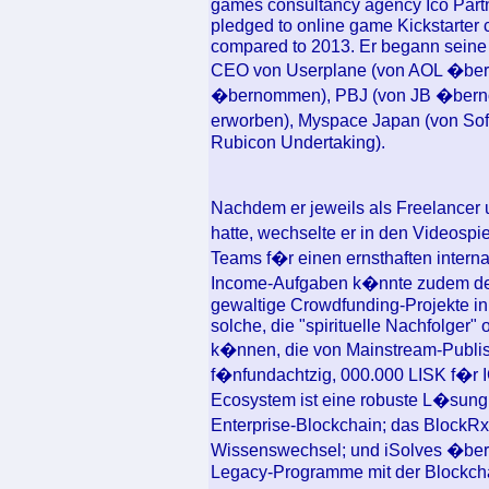
games consultancy agency Ico Partn
pledged to online game Kickstarter 
compared to 2013. Er begann seine 
CEO von Userplane (von AOL �ber
�bernommen), PBJ (von JB �berno
erworben), Myspace Japan (von So
Rubicon Undertaking).
Nachdem er jeweils als Freelancer 
hatte, wechselte er in den Videosp
Teams f�r einen ernsthaften internat
Income-Aufgaben k�nnte zudem der 
gewaltige Crowdfunding-Projekte i
solche, die "spirituelle Nachfolger"
k�nnen, die von Mainstream-Publis
f�nfundachtzig, 000.000 LISK f�r
Ecosystem ist eine robuste L�sung m
Enterprise-Blockchain; das BlockR
Wissenswechsel; und iSolves �ber
Legacy-Programme mit der Blockcha