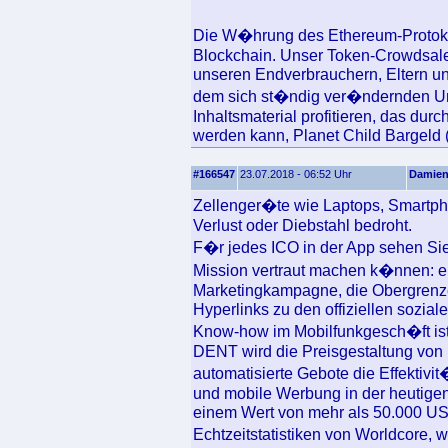
Die W�hrung des Ethereum-Protokol
Blockchain. Unser Token-Crowdsale
unseren Endverbrauchern, Eltern und
dem sich st�ndig ver�ndernden Univ
Inhaltsmaterial profitieren, das du
werden kann, Planet Child Bargeld 
#166547
23.07.2018 - 06:52 Uhr
Damie
Zellenger�te wie Laptops, Smartpho
Verlust oder Diebstahl bedroht.
F�r jedes ICO in der App sehen Sie 
Mission vertraut machen k�nnen: e
Marketingkampagne, die Obergren
Hyperlinks zu den offiziellen sozia
Know-how im Mobilfunkgesch�ft ist 
DENT wird die Preisgestaltung von 
automatisierte Gebote die Effektiv
und mobile Werbung in der heutigen 
einem Wert von mehr als 50.000 U
Echtzeitstatistiken von Worldcore,