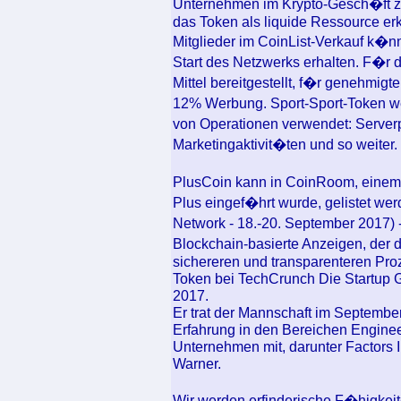
Unternehmen im Krypto-Gesch�ft zie
das Token als liquide Ressource er
Mitglieder im CoinList-Verkauf k�n
Start des Netzwerks erhalten. F�r
Mittel bereitgestellt, f�r genehmi
12% Werbung. Sport-Sport-Token we
von Operationen verwendet: Serverp
Marketingaktivit�ten und so weiter.
PlusCoin kann in CoinRoom, einem
Plus eingef�hrt wurde, gelistet w
Network - 18.-20. September 2017) -
Blockchain-basierte Anzeigen, der
sichereren und transparenteren Proz
Token bei TechCrunch Die Startup 
2017.
Er trat der Mannschaft im Septembe
Erfahrung in den Bereichen Engine
Unternehmen mit, darunter Factors
Warner.
Wir werden erfinderische F�higkeit