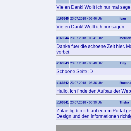
Vielen Dank! Wollt ich nur mal sage
#166545
23.07.2018 - 06:46 Uhr
Ivan
Vielen Dank! Wollt ich nur sagen.
#166544
23.07.2018 - 06:41 Uhr
Melind
Danke fuer die schoene Zeit hier. M
vorbei.
#166543
23.07.2018 - 06:40 Uhr
Tilly
Schoene Seite :D
#166542
23.07.2018 - 06:36 Uhr
Roxan
Hallo, Ich finde den Aufbau der Web
#166541
23.07.2018 - 06:30 Uhr
Trisha
Zufaellig bin ich auf eurem Portal g
Design und den Informationen richtig