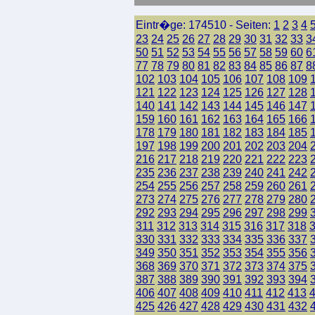
Eintr�ge: 174510 - Seiten:
1
2
3
4
23
24
25
26
27
28
29
30
31
32
33
3
50
51
52
53
54
55
56
57
58
59
60
6
77
78
79
80
81
82
83
84
85
86
87
8
102
103
104
105
106
107
108
109
121
122
123
124
125
126
127
128
140
141
142
143
144
145
146
147
159
160
161
162
163
164
165
166
178
179
180
181
182
183
184
185
197
198
199
200
201
202
203
204
216
217
218
219
220
221
222
223
235
236
237
238
239
240
241
242
254
255
256
257
258
259
260
261
273
274
275
276
277
278
279
280
292
293
294
295
296
297
298
299
311
312
313
314
315
316
317
318
330
331
332
333
334
335
336
337
349
350
351
352
353
354
355
356
368
369
370
371
372
373
374
375
387
388
389
390
391
392
393
394
406
407
408
409
410
411
412
413
425
426
427
428
429
430
431
432