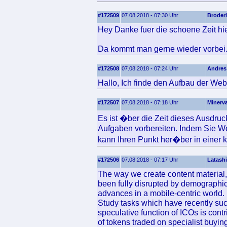
#172509
07.08.2018 - 07:30 Uhr
Broder
Hey Danke fuer die schoene Zeit hier
Da kommt man gerne wieder vorbei
#172508
07.08.2018 - 07:24 Uhr
Andres
Hallo, Ich finde den Aufbau der Webs
#172507
07.08.2018 - 07:18 Uhr
Minerv
Es ist �ber die Zeit dieses Ausdru
Aufgaben vorbereiten. Indem Sie Wo
kann Ihren Punkt her�ber in einer kl
#172506
07.08.2018 - 07:17 Uhr
Latash
The way we create content material
been fully disrupted by demographic
advances in a mobile-centric world.
Study tasks which have recently succ
speculative function of ICOs is contri
of tokens traded on specialist buying