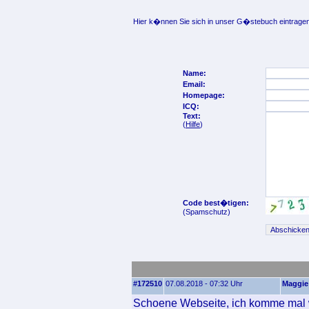
Hier k�nnen Sie sich in unser G�stebuch eintragen
Name:
Email:
Homepage:
ICQ:
Text:
(
Hilfe
)
Code best�tigen:
(Spamschutz)
#172510
07.08.2018 - 07:32 Uhr
Maggie
Schoene Webseite, ich komme mal w