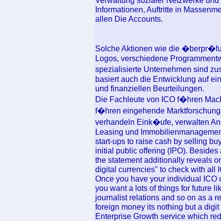
Verwaltung sozialer Netzwerke und 
Informationen, Auftritte in Massenm
allen Die Accounts.
Solche Aktionen wie die �berpr�fu
Logos, verschiedene Programmentwi
spezialisierte Unternehmen sind zu
basiert auch die Entwicklung auf e
und finanziellen Beurteilungen.
Die Fachleute von ICO f�hren Mach
f�hren eingehende Marktforschung d
verhandeln Eink�ufe, verwalten An
Leasing und Immobilienmanagement z
start-ups to raise cash by selling buy
initial public offering (IPO). Besides
the statement additionally reveals on
digital currencies" to check with all
Once you have your individual ICO 
you want a lots of things for future l
journalist relations and so on as a r
foreign money its nothing but a digit
Enterprise Growth service which re