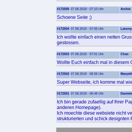
#172505
07.08.2018 - 07:10 Uhr
Archie
Schoene Seite ;)
#172504
07.08.2018 - 07:05 Uhr
Latony
Ich wollte einfach einen netten Gru
gestossen.
#172503
07.08.2018 - 07:01 Uhr
Chas
Wollte Euch einfach mal in diesem 
#172502
07.08.2018 - 06:56 Uhr
Maryell
Super Webseite, ich komme mal wie
#172501
07.08.2018 - 06:48 Uhr
Daniele
Ich bin gerade zufaellig auf Ihrer P
anderen Homepage).
Ich moechte diese websiete nicht ve
strukturierten und schick designten