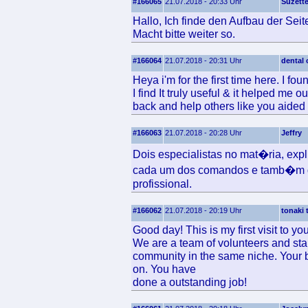
#166065
21.07.2018 - 20:33 Uhr
Suzett
Hallo, Ich finde den Aufbau der Seit
Macht bitte weiter so.
#166064
21.07.2018 - 20:31 Uhr
dental 
Heya i'm for the first time here. I fo
I find It truly useful & it helped me o
back and help others like you aided
#166063
21.07.2018 - 20:28 Uhr
Jeffry
Dois especialistas no mat�ria, expl
cada um dos comandos e tamb�m di
profissional.
#166062
21.07.2018 - 20:19 Uhr
tonaki 
Good day! This is my first visit to yo
We are a team of volunteers and star
community in the same niche. Your b
on. You have
done a outstanding job!