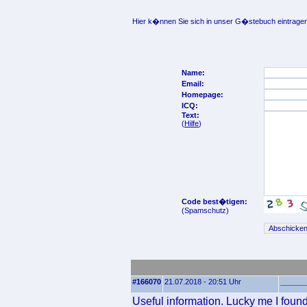
Hier k�nnen Sie sich in unser G�stebuch eintragen
Name:
Email:
Homepage:
ICQ:
Text:
(
Hilfe
)
Code best�tigen:
(Spamschutz)
#166070
21.07.2018 - 20:51 Uhr
______
Useful information. Lucky me I found