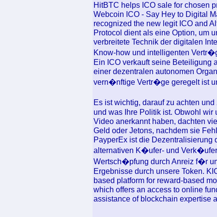
HitBTC helps ICO sale for chosen pro
Webcoin ICO - Say Hey to Digital Ma
recognized the new legit ICO and Alt
Protocol dient als eine Option, um 
verbreitete Technik der digitalen I
Know-how und intelligenten Vertr�g
Ein ICO verkauft seine Beteiligun
einer dezentralen autonomen Organi
vern�nftige Vertr�ge geregelt ist un
Es ist wichtig, darauf zu achten u
und was Ihre Politik ist. Obwohl wir 
Video anerkannt haben, dachten vi
Geld oder Jetons, nachdem sie Fehl
PayperEx ist die Dezentralisierung 
alternativen K�ufer- und Verk�ufer
Wertsch�pfung durch Anreiz f�r u
Ergebnisse durch unsere Token. KI
based platform for reward-based mo
which offers an access to online fun
assistance of blockchain expertise a