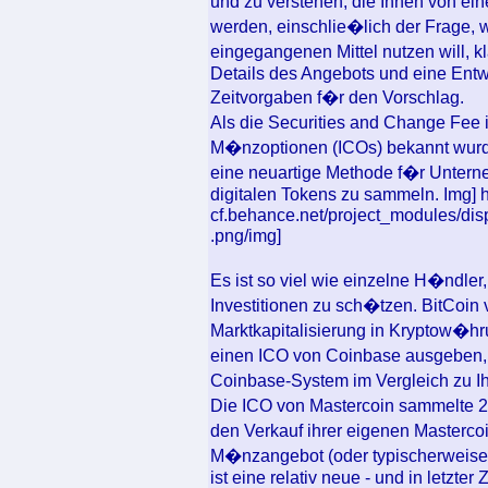
und zu verstehen, die Ihnen von ei
werden, einschlie�lich der Frage,
eingegangenen Mittel nutzen will, 
Details des Angebots und eine Ent
Zeitvorgaben f�r den Vorschlag.
Als die Securities and Change Fee 
M�nzoptionen (ICOs) bekannt wurde,
eine neuartige Methode f�r Unter
digitalen Tokens zu sammeln. Img] ht
cf.behance.net/project_modules/d
.png/img]
Es ist so viel wie einzelne H�ndle
Investitionen zu sch�tzen. BitCoi
Marktkapitalisierung in Kryptow�h
einen ICO von Coinbase ausgeben, 
Coinbase-System im Vergleich zu I
Die ICO von Mastercoin sammelte 20
den Verkauf ihrer eigenen Masterco
M�nzangebot (oder typischerweise 
ist eine relativ neue - und in letzter