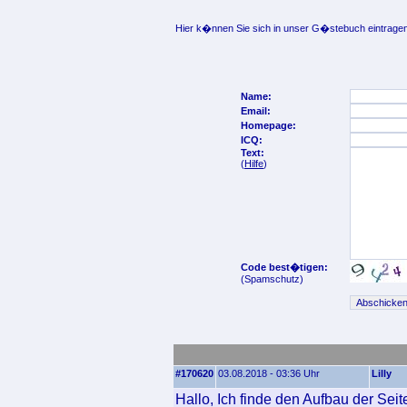
Hier k�nnen Sie sich in unser G�stebuch eintragen
Name:
Email:
Homepage:
ICQ:
Text:
(
Hilfe
)
Code best�tigen:
(Spamschutz)
#170620
03.08.2018 - 03:36 Uhr
Lilly
Hallo, Ich finde den Aufbau der Seit