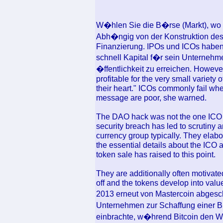
W�hlen Sie die B�rse (Markt), wo d
Abh�ngig von der Konstruktion des 
Finanzierung. IPOs und ICOs haben 
schnell Kapital f�r sein Unterneh
�ffentlichkeit zu erreichen. However
profitable for the very small variet
their heart." ICOs commonly fail whe
message are poor, she warned.
The DAO hack was not the one ICO of
security breach has led to scrutiny 
currency group typically. They elabo
the essential details about the ICO
token sale has raised to this point.
They are additionally often motivate
off and the tokens develop into val
2013 erneut von Mastercoin abgesch
Unternehmen zur Schaffung einer B
einbrachte, w�hrend Bitcoin den We