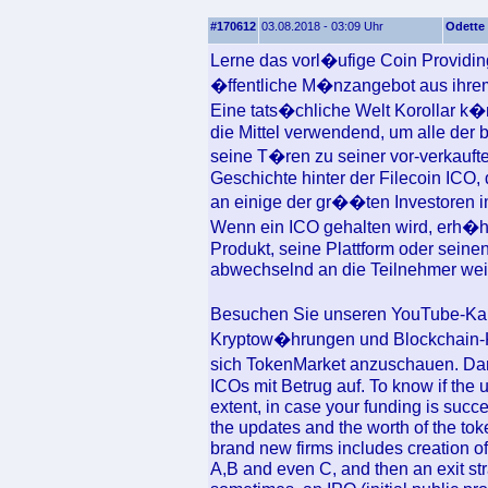
#170612
03.08.2018 - 03:09 Uhr
Odette
Lerne das vorl�ufige Coin Providin
�ffentliche M�nzangebot aus ihre
Eine tats�chliche Welt Korollar k�n
die Mittel verwendend, um alle der 
seine T�ren zu seiner vor-verkaufte
Geschichte hinter der Filecoin ICO,
an einige der gr��ten Investoren im
Wenn ein ICO gehalten wird, erh�ht 
Produkt, seine Plattform oder seine
abwechselnd an die Teilnehmer weit
Besuchen Sie unseren YouTube-Kana
Kryptow�hrungen und Blockchain-
sich TokenMarket anzuschauen. Da
ICOs mit Betrug auf. To know if the 
extent, in case your funding is succ
the updates and the worth of the tok
brand new firms includes creation of
A,B and even C, and then an exit str