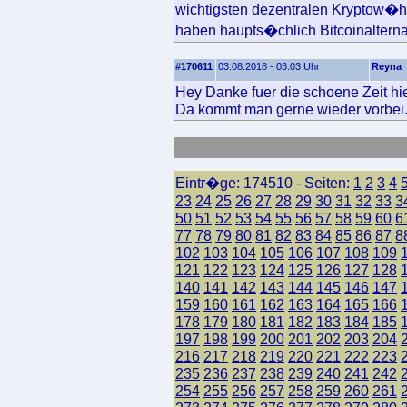
wichtigsten dezentralen Kryptow�h
haben haupts�chlich Bitcoinalternat
#170611
03.08.2018 - 03:03 Uhr
Reyna
Hey Danke fuer die schoene Zeit hie
Da kommt man gerne wieder vorbei
Eintr�ge: 174510 - Seiten:
1
2
3
4
23
24
25
26
27
28
29
30
31
32
33
3
50
51
52
53
54
55
56
57
58
59
60
6
77
78
79
80
81
82
83
84
85
86
87
8
102
103
104
105
106
107
108
109
121
122
123
124
125
126
127
128
140
141
142
143
144
145
146
147
159
160
161
162
163
164
165
166
178
179
180
181
182
183
184
185
197
198
199
200
201
202
203
204
216
217
218
219
220
221
222
223
235
236
237
238
239
240
241
242
254
255
256
257
258
259
260
261