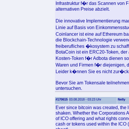
Infrastruktur f�r das Scannen von F
alternativen Preise abzielt.
Die innovative Implementierung ma
Linie auf Basis von Einkommensstud
Coinlancer ist eine auf Ethereum ba
die Blockchain-Technologie verwende
freiberufliches �kosystem zu schaff
BotaCoin ist ein ERC20-Token, der a
Kosten-Token f�r Adbota dienen so
Waren und Firmen f�r diejenigen, die
Leider k�nnen Sie es nicht zur�c
Bevor Sie am Tokensale teilnehmen,
untersuchen.
#170615
03.08.2018 - 03:23 Uhr
Nelly
Ever since bitcoin was created, the
shaken. Whether the Corporations Ac
of ICO offering and what rights conne
cash or tokens used within the ICO (a