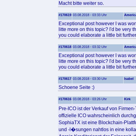
Macht bitte weiter so.
#170619
03.08.2018 - 03:33 Uhr
Americ
Exceptional post however I was wond
litte more on this topic? I'd be very th
you could elaborate a little bit furthe
#170618
03.08.2018 - 03:32 Uhr
Americ
Exceptional post however I was wond
litte more on this topic? I'd be very th
you could elaborate a little bit furthe
#170617
03.08.2018 - 03:30 Uhr
Isabel
Schoene Seite :)
#170616
03.08.2018 - 03:26 Uhr
Kirk
Pre-ICO ist der Verkauf von Firmen
offizielle ICO wahrscheinlich durchg
SophiaTX ist eine Blockchain-Platt
und -l�sungen nahtlos in eine kolla