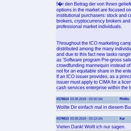
f�r den Betrag der von Ihnen gelie
options in the market are focused on
institutional purchasers: stock an
brokers, cryptocurrency brokers and
professional market individuals.
Throughout the ICO marketing campai
distributed among the many individu
and due to this fact new tasks rang
as 'Software program Pre-gross sales
crowdfunding mannequin instead of
not for an equitable share in the ent
If an ICO issuer provides, as a princ
issuer must apply to CIMA for a licen
cash services enterprise within the I
#170614
03.08.2018 - 03:16 Uhr
Phillis
Wollte Dir einfach mal in diesem Bu
#170613
03.08.2018 - 03:13 Uhr
Kai
Vielen Dank! Wollt ich nur sagen.