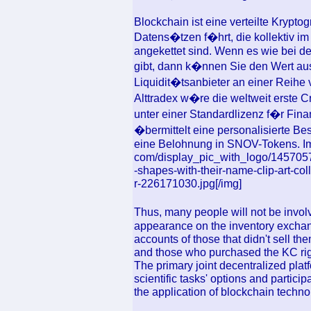
Blockchain ist eine verteilte Krypto
Datens�tzen f�hrt, die kollektiv i
angekettet sind. Wenn es wie bei 
gibt, dann k�nnen Sie den Wert au
Liquidit�tsanbieter an einer Reihe
Alttradex w�re die weltweit erste C
unter einer Standardlizenz f�r Fin
�bermittelt eine personalisierte Be
eine Belohnung in SNOV-Tokens. Img]
com/display_pic_with_logo/1457057
-shapes-with-their-name-clip-art-co
r-226171030.jpg[/img]
Thus, many people will not be invol
appearance on the inventory exchan
accounts of those that didn't sell the
and those who purchased the KC right
The primary joint decentralized platf
scientific tasks' options and particip
the application of blockchain techno