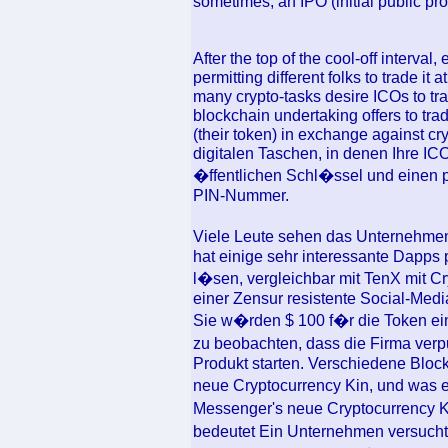
sometimes, an IPO (initial public pr
After the top of the cool-off interva
permitting different folks to trade it 
many crypto-tasks desire ICOs to tra
blockchain undertaking offers to tr
(their token) in exchange against cr
digitalen Taschen, in denen Ihre I
�ffentlichen Schl�ssel und einen p
PIN-Nummer.
Viele Leute sehen das Unternehmen 
hat einige sehr interessante Dapps 
l�sen, vergleichbar mit TenX mit C
einer Zensur resistente Social-Medi
Sie w�rden $ 100 f�r die Token ein
zu beobachten, dass die Firma verpuf
Produkt starten. Verschiedene Bloc
neue Cryptocurrency Kin, und was e
Messenger's neue Cryptocurrency K
bedeutet Ein Unternehmen versuch