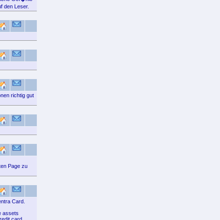
f den Leser.
nen richtig gut
nten Page zu
entra Card.
e assets
redit card