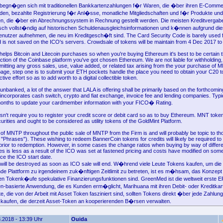
 begn�gen sich mit traditionellen Bankkartenzahlungen f�r Waren, die �ber ihren E-Com
en, bezahlte Registrierung f�r Anl�sse, monatliche Mitgliedschaften und f�r Produkte und
en, die �ber ein Abrechnungssystem in Rechnung gestellt werden. Die meisten Kreditverga
sch vollst�ndig auf historischen Schuldenausgleichsinformationen und k�nnen aufgrund di
Benutzer aufnehmen, die neu im Kreditgesch�ft sind. The Card Security Code is barely used f
 is not saved on the ICO's servers. Crowdsale of tokens will be maintain from 4 Dec 2017 t
elps Bitcoin and Litecoin purchases so when you're buying Ethereum it's best to be certain t
ction of the Coinbase platform you've got chosen Ethereum. We are not liable for withholding
emitting any gross sales, use, value added, or related tax arising from the your purchase of
page, step one is to submit your ETH pockets handle the place you need to obtain your C20 t
lective effort so as to add worth to a digital collectible token.
 unbanked, a lot of the answer that LALA is offering shall be primarily based on the forthcomi
incorporates cash switch, crypto and fiat exchange, invoice fee and lending companies. Typic
onths to update your cardmember information with your FICO� Rating.
't require you to register your credit score or debit card so as to buy Ethereum. MNT token
ities and ought to be considered as utility tokens of the GoldMint Platform.
of MNTP throughout the public sale of MNTP from the Firm is and will probably be topic to t
 "Phrases"). These wishing to redeem BannerCoin tokens for credits will likely be required to 
prior to redemption. However, in some cases the change ratios when buying by way of differ
es is less as a result of the ICO was set at fastened pricing and costs have modified on som
ince the ICO start date.
will be destroyed as soon as ICO sale will end. W�hrend viele Leute Tokens kaufen, um die
de Plattform zu irgendeinem zuk�nftigen Zeitlimit zu betreten, ist es m�hsam, das Konzept
en Tokenk�ufe spekulative Finanzierungsfunktionen sind. GreenMed ist die weltweit erste 
-basierte Anwendung, die es Kunden erm�glicht, Marihuana mit ihren Debit- oder Kreditkar
ute, die von der Arbeit mit Asset Token fasziniert sind, sollten Tokens direkt �ber jede Zahl
kaufen, die derzeit Asset-Token an kooperierenden B�rsen verwalten.
.2018 - 13:39 Uhr
Ouida