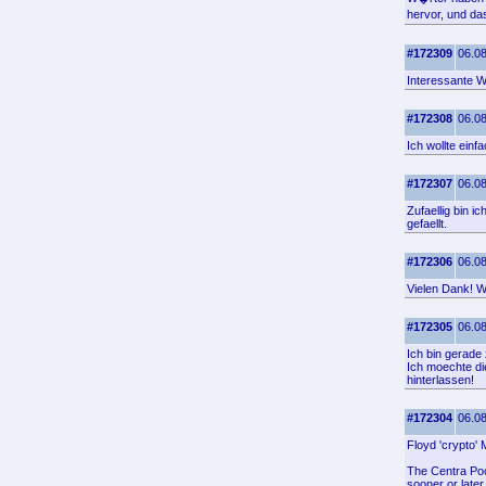
hervor, und da
#172309
06.08
Interessante W
#172308
06.08
Ich wollte einf
#172307
06.08
Zufaellig bin i
gefaellt.
#172306
06.08
Vielen Dank! Wo
#172305
06.08
Ich bin gerade
Ich moechte di
hinterlassen!
#172304
06.08
Floyd 'crypto' 
The Centra Poc
sooner or late