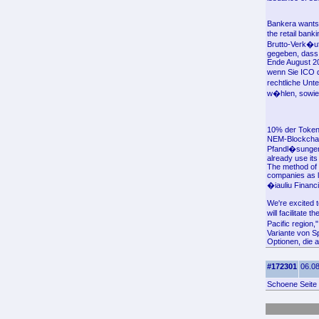
Bankera wants t
the retail ban
Brutto-Verk�uf
gegeben, dass 
Ende August 20
wenn Sie ICO d
rechtliche Unt
w�hlen, sowie
10% der Token 
NEM-Blockchain
Pfandl�sungen 
already use its
The method of c
companies as l
�iauliu Financia
We're excited 
will facilitate
Pacific region
Variante von S
Optionen, die 
#172301
06.08
Schoene Seite 