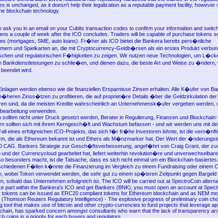
s is unchanged, as it doesn't help their legalization as a reputable payment facility, however
the blockchain technology.
o ask you in an email on your Cubits transaction codes to confirm your information and switc
ens a couple of week after the ICO concludes. Traders will be capable of purchase tokens 
les (mortgages, SME, auto loans). Fr�her als ICO bietet die Bankera bereits pers�nliche
rn und Spielkarten an, die mit Cryptocurrency-Geldb�rsen als ein erstes Produkt verbun
ischen und regulatorischen F�higkeiten zu zeigen. Wir nutzen neue Technologien, um L�ck
Bankdienstleistungen zu schlie�en, und dienen dazu, die beste Art und Weise zu �ndern, 
beendet wird.
Einlagen werden ebenso wie die finanziellen Ersparnisse Zinsen erhalten. Alle K�ufer von Ba
h�heren Zinss�tzen zu profitieren, die auf propriet�re Details �ber die Geldzirkulation de
 sind, da die meisten Kredite wahrscheinlich an Unternehmensk�ufer vergeben werden, di
earbeitung verwenden.
 sollten nicht unter Druck gesetzt werden, Berater in Regulierung, Finanzen und Blockchain
n sollten sich mit ihrem Kerngesch�ft und Wachstum befassen - und wir werden uns mit d
all eines erfolgreichen ICO-Projekts, das sich f�r fr�he Investoren lohnte, ist die vern�nft
orm, die als Ethereum bekannt ist und Ethers als M�nzmarker hat. Der Wert der �nderungs
0 CAG. Bankers Strategie zur Gesch�ftsverbesserung, angef�hrt von Craig Grant, der zuv
und der Currencycloud gearbeitet hat, liefert weiterhin revolution�re und unverwechselbar
 besonders macht, ist die Tatsache, dass es sich nicht einmal um ein Blockchain-basiertes 
rschiedenen F�llen k�nnte die Finanzierung im Vergleich zu einem Fundraising oder einem 
en, wobei Token verwendet werden, die sehr gut zu einem sp�teren Zeitpunkt gegen Bargeld
 sobald das Unternehmen erfolgreich ist. The ICO will be carried out at SpectroCoin alterna
 take part within the Bankera's ICO and get Bankers (BNK), you must open an account at Spec
 tokens can be issued as ERC20 compliant tokens for Ethereum blockchain and as NEM mo
 (Thomson Reuters Regulatory Intelligence) - The explosive progress of preliminary coin cho
ng tool that makes use of bitcoin and other crypto-currencies to fund projects that leverage a
ckchain, has sparked concern amongst consultants who warn that the lack of transparency ar
h coins is a priority for each buyers and regulators.