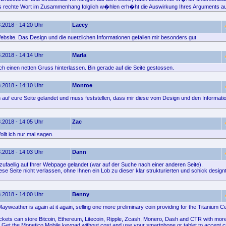
s rechte Wort im Zusammenhang folglich w�hlen erh�ht die Auswirkung Ihres Arguments au
.2018 - 14:20 Uhr
Lacey
ebsite. Das Design und die nuetzlichen Informationen gefallen mir besonders gut.
.2018 - 14:14 Uhr
Marla
ach einen netten Gruss hinterlassen. Bin gerade auf die Seite gestossen.
.2018 - 14:10 Uhr
Monroe
ch auf eure Seite gelandet und muss feststellen, dass mir diese vom Design und den Informatio
.2018 - 14:05 Uhr
Zac
llt ich nur mal sagen.
.2018 - 14:03 Uhr
Dann
 zufaellig auf Ihrer Webpage gelandet (war auf der Suche nach einer anderen Seite).
ese Seite nicht verlassen, ohne Ihnen ein Lob zu dieser klar strukturierten und schick desig
.2018 - 14:00 Uhr
Benny
Mayweather is again at it again, selling one more preliminary coin providing for the Titanium C
kets can store Bitcoin, Ethereum, Litecoin, Ripple, Zcash, Monero, Dash and CTR with mor
r. Get the Monetico Mobile keypad without cost and use your smartphone or tablet to accept c