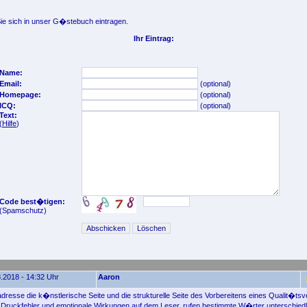
e sich in unser G�stebuch eintragen.
Ihr Eintrag:
Name:
Email:
(optional)
Homepage:
(optional)
ICQ:
(optional)
Text:
(
Hilfe
)
Code best�tigen:
(Spamschutz)
.2018 - 14:32 Uhr
Aaron
resse die k�nstlerische Seite und die strukturelle Seite des Vorbereitens eines Qualit�ts
Druckfehler und emotionale Wirkungen auf dem Leser, rufen bestimmte W�rter unterschied