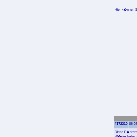
Hier k�nnen Si
#172310
06.08
Diese F�hrerad
W�rter haben 