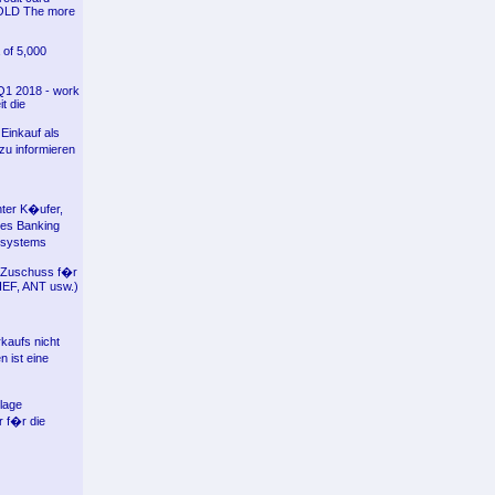
 GOLD The more
 of 5,000
Q1 2018 - work
t die
Einkauf als
zu informieren
ter K�ufer,
les Banking
osystems
ar-Zuschuss f�r
EF, ANT usw.)
aufs nicht
 ist eine
lage
r f�r die