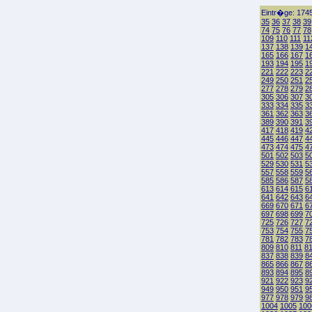
Eintr�ge: 1745
35
36
37
38
39
74
75
76
77
78
109
110
111
11
137
138
139
1
165
166
167
1
193
194
195
1
221
222
223
2
249
250
251
2
277
278
279
2
305
306
307
3
333
334
335
3
361
362
363
3
389
390
391
3
417
418
419
4
445
446
447
4
473
474
475
4
501
502
503
5
529
530
531
5
557
558
559
5
585
586
587
5
613
614
615
6
641
642
643
6
669
670
671
6
697
698
699
7
725
726
727
7
753
754
755
7
781
782
783
7
809
810
811
8
837
838
839
8
865
866
867
8
893
894
895
8
921
922
923
9
949
950
951
9
977
978
979
9
1004
1005
100