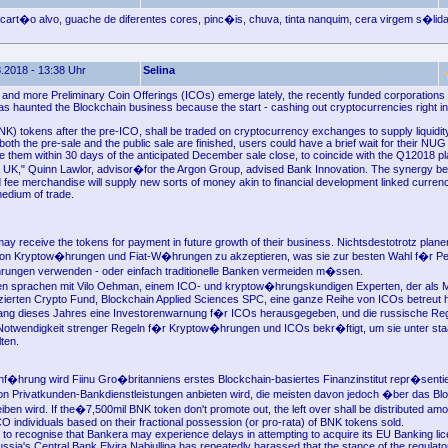
l cart�o alvo, guache de diferentes cores, pinc�is, chuva, tinta nanquim, cera virgem s�lid
.2018 - 13:38 Uhr
Selina
nd more Preliminary Coin Offerings (ICOs) emerge lately, the recently funded corporations 
has haunted the Blockchain business because the start - cashing out cryptocurrencies right i
K) tokens after the pre-ICO, shall be traded on cryptocurrency exchanges to supply liquidity
oth the pre-sale and the public sale are finished, users could have a brief wait for their NUG
ve them within 30 days of the anticipated December sale close, to coincide with the Q12018 p
& UK," Quinn Lawlor, advisor�for the Argon Group, advised Bank Innovation. The synergy b
fee merchandise will supply new sorts of money akin to financial development linked currency
edium of trade.
y receive the tokens for payment in future growth of their business. Nichtsdestotrotz planen
e von Kryptow�hrungen und Fiat-W�hrungen zu akzeptieren, was sie zur besten Wahl f�r P
rungen verwenden - oder einfach traditionelle Banken vermeiden m�ssen.
n sprachen mit Vilo Oehman, einem ICO- und kryptow�hrungskundigen Experten, der als 
ierten Crypto Fund, Blockchain Applied Sciences SPC, eine ganze Reihe von ICOs betreut h
ang dieses Jahres eine Investorenwarnung f�r ICOs herausgegeben, und die russische Reg
 Notwendigkeit strenger Regeln f�r Kryptow�hrungen und ICOs bekr�ftigt, um sie unter staa
lten.
nf�hrung wird Fiinu Gro�britanniens erstes Blockchain-basiertes Finanzinstitut repr�sentie
n Privatkunden-Bankdienstleistungen anbieten wird, die meisten davon jedoch �ber das Bl
iben wird. If the�7,500mil BNK token don't promote out, the left over shall be distributed a
O individuals based on their fractional possession (or pro-rata) of BNK tokens sold.
 to recognise that Bankera may experience delays in attempting to acquire its EU Banking li
sia's Central Bank Elvira Nabiullina has repeatedly harassed that the stance of the regulator 