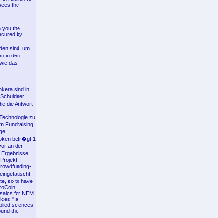
 sees the
h you the
secured by
den sind, um
en in den
wie das
nkera sind in
r Schuldner
e die Antwort
-Technologie zu
em Fundraising
ige
token betr�gt 1
or an der
e Ergebnisse.
Projekt
Crowdfunding-
 eingetauscht
te, so to have
troCoin
saics for NEM
ices," a
pplied sciences
ound the