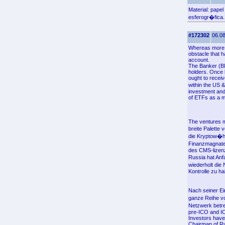
Material: pape
esferogr�fica.
#172302
06.08
Whereas more a
obstacle that 
account.
The Banker (BN
holders. Once b
ought to recei
within the US 
investment and 
of ETFs as a m
The ventures ma
breite Palett
die Kryptow�h
Finanzmagnate
des CMS-lizenz
Russia hat Anf
wiederholt die
Kontrolle zu ha
Nach seiner Ei
ganze Reihe vo
Netzwerk betre
pre-ICO and IC
Investors have
Chairman of Rus