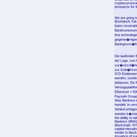
cryptocurrencie
prospects for 
We are going t
Brickblock Tok
loans receivab
Bankkontonumme
ihre technolog
gegenw�rtigen 
Bankgesch�ft 
Die laufenden 
der Lage, von 
zur�ckzuf�hren
zur Geb�hrenb
ICO-Emittenten
werden, sonder
befassen. Ein F
Vertragsplattf
Ethereum = 50
Paysafe Group 
Was Bankera so
handelt. In ve
Vehikel erfolg
werden k�nnen,
the ability to
Bankers (BNK)
blockchain. NY
capital-elevati
similar to blo
issuance of suc