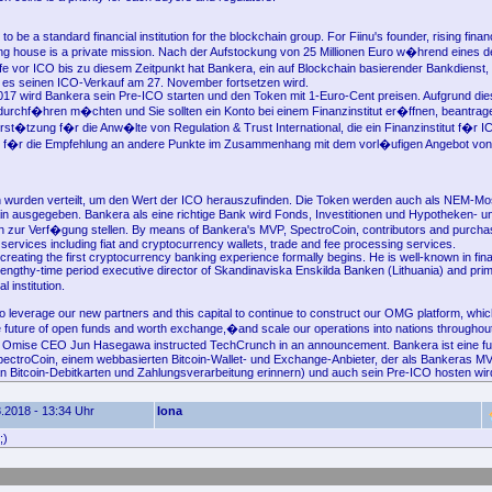
o be a standard financial institution for the blockchain group. For Fiinu's founder, rising financ
king house is a private mission. Nach der Aufstockung von 25 Millionen Euro w�hrend eines
e vor ICO bis zu diesem Zeitpunkt hat Bankera, ein auf Blockchain basierender Bankdienst,
es seinen ICO-Verkauf am 27. November fortsetzen wird.
17 wird Bankera sein Pre-ICO starten und den Token mit 1-Euro-Cent preisen. Aufgrund die
urchf�hren m�chten und Sie sollten ein Konto bei einem Finanzinstitut er�ffnen, beantrag
erst�tzung f�r die Anw�lte von Regulation & Trust International, die ein Finanzinstitut f�r 
 f�r die Empfehlung an andere Punkte im Zusammenhang mit dem vorl�ufigen Angebot von
wurden verteilt, um den Wert der ICO herauszufinden. Die Token werden auch als NEM-Mo
 ausgegeben. Bankera als eine richtige Bank wird Fonds, Investitionen und Hypotheken- u
zur Verf�gung stellen. By means of Bankera's MVP, SpectroCoin, contributors and purcha
 services including fiat and cryptocurrency wallets, trade and fee processing services.
reating the first cryptocurrency banking experience formally begins. He is well-known in fina
engthy-time period executive director of Skandinaviska Enskilda Banken (Lithuania) and prim
l institution.
to leverage our new partners and this capital to continue to construct our OMG platform, whi
 the future of open funds and worth exchange,�and scale our operations into nations throughout
," Omise CEO Jun Hasegawa instructed TechCrunch in an announcement. Bankera ist eine f
pectroCoin, einem webbasierten Bitcoin-Wallet- und Exchange-Anbieter, der als Bankeras MVP
an Bitcoin-Debitkarten und Zahlungsverarbeitung erinnern) und auch sein Pre-ICO hosten wir
.2018 - 13:34 Uhr
Iona
;)