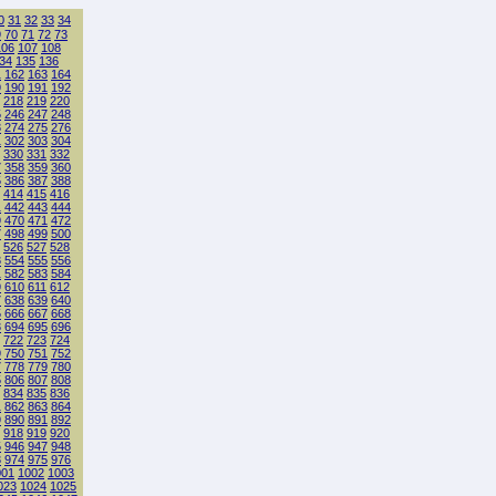
0
31
32
33
34
9
70
71
72
73
106
107
108
34
135
136
1
162
163
164
9
190
191
192
218
219
220
5
246
247
248
3
274
275
276
1
302
303
304
330
331
332
7
358
359
360
5
386
387
388
414
415
416
1
442
443
444
9
470
471
472
7
498
499
500
526
527
528
3
554
555
556
1
582
583
584
9
610
611
612
7
638
639
640
5
666
667
668
3
694
695
696
722
723
724
9
750
751
752
7
778
779
780
5
806
807
808
834
835
836
1
862
863
864
9
890
891
892
918
919
920
5
946
947
948
3
974
975
976
001
1002
1003
023
1024
1025