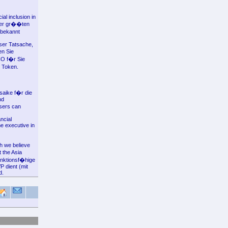
ial inclusion in
 der gr��ten
 bekannt
ser Tatsache,
en Sie
ICO f�r Sie
 Token.
saike f�r die
nd
sers can
ncial
e executive in
ch we believe
 the Asia
unktionsf�hige
 dient (mit
d.