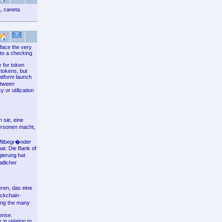
a, caneta
face the very
nto a checking
 for token
 tokens, but
latform launch
etween
 or utilization
 sie, eine
ersonen macht,
Mitbegr�nder
at. Die Bank of
ierung hat
tlicher
ren, das eine
ockchain-
mong the many
cense.
in relation to