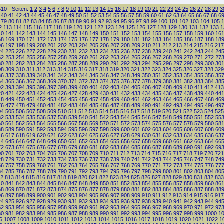
10 - Seiten:
1
2
3
4
5
6
7
8
9
10
11
12
13
14
15
16
17
18
19
20
21
22
23
24
25
26
27
28
29
3
40
41
42
43
44
45
46
47
48
49
50
51
52
53
54
55
56
57
58
59
60
61
62
63
64
65
66
67
68
6
79
80
81
82
83
84
85
86
87
88
89
90
91
92
93
94
95
96
97
98
99
100
101
102
103
104
105
2
113
114
115
116
117
118
119
120
121
122
123
124
125
126
127
128
129
130
131
132
133
1
40
141
142
143
144
145
146
147
148
149
150
151
152
153
154
155
156
157
158
159
160
16
68
169
170
171
172
173
174
175
176
177
178
179
180
181
182
183
184
185
186
187
188
18
96
197
198
199
200
201
202
203
204
205
206
207
208
209
210
211
212
213
214
215
216
217
24
225
226
227
228
229
230
231
232
233
234
235
236
237
238
239
240
241
242
243
244
24
52
253
254
255
256
257
258
259
260
261
262
263
264
265
266
267
268
269
270
271
272
27
80
281
282
283
284
285
286
287
288
289
290
291
292
293
294
295
296
297
298
299
300
30
08
309
310
311
312
313
314
315
316
317
318
319
320
321
322
323
324
325
326
327
328
329
36
337
338
339
340
341
342
343
344
345
346
347
348
349
350
351
352
353
354
355
356
35
64
365
366
367
368
369
370
371
372
373
374
375
376
377
378
379
380
381
382
383
384
38
92
393
394
395
396
397
398
399
400
401
402
403
404
405
406
407
408
409
410
411
412
413
20
421
422
423
424
425
426
427
428
429
430
431
432
433
434
435
436
437
438
439
440
44
48
449
450
451
452
453
454
455
456
457
458
459
460
461
462
463
464
465
466
467
468
46
76
477
478
479
480
481
482
483
484
485
486
487
488
489
490
491
492
493
494
495
496
49
04
505
506
507
508
509
510
511
512
513
514
515
516
517
518
519
520
521
522
523
524
525
32
533
534
535
536
537
538
539
540
541
542
543
544
545
546
547
548
549
550
551
552
55
60
561
562
563
564
565
566
567
568
569
570
571
572
573
574
575
576
577
578
579
580
58
88
589
590
591
592
593
594
595
596
597
598
599
600
601
602
603
604
605
606
607
608
60
16
617
618
619
620
621
622
623
624
625
626
627
628
629
630
631
632
633
634
635
636
63
44
645
646
647
648
649
650
651
652
653
654
655
656
657
658
659
660
661
662
663
664
66
72
673
674
675
676
677
678
679
680
681
682
683
684
685
686
687
688
689
690
691
692
69
00
701
702
703
704
705
706
707
708
709
710
711
712
713
714
715
716
717
718
719
720
721
28
729
730
731
732
733
734
735
736
737
738
739
740
741
742
743
744
745
746
747
748
74
56
757
758
759
760
761
762
763
764
765
766
767
768
769
770
771
772
773
774
775
776
77
84
785
786
787
788
789
790
791
792
793
794
795
796
797
798
799
800
801
802
803
804
80
12
813
814
815
816
817
818
819
820
821
822
823
824
825
826
827
828
829
830
831
832
833
40
841
842
843
844
845
846
847
848
849
850
851
852
853
854
855
856
857
858
859
860
86
68
869
870
871
872
873
874
875
876
877
878
879
880
881
882
883
884
885
886
887
888
88
96
897
898
899
900
901
902
903
904
905
906
907
908
909
910
911
912
913
914
915
916
917
24
925
926
927
928
929
930
931
932
933
934
935
936
937
938
939
940
941
942
943
944
94
52
953
954
955
956
957
958
959
960
961
962
963
964
965
966
967
968
969
970
971
972
97
80
981
982
983
984
985
986
987
988
989
990
991
992
993
994
995
996
997
998
999
1000
1
6
1007
1008
1009
1010
1011
1012
1013
1014
1015
1016
1017
1018
1019
1020
1021
1022
1