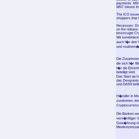
payments. MNTP
MNT tokens the
The ICO issued 
shoppers that 
Necessary: Don
on the release
bevorzugte Cry
Wir kombiniere
auch f�r den V
und routinem��
Die Zusammena
die sich f�r B
f�r die Einri
beteiligt sind.
Das Start-up h
das Devgrants
und DASH befin
H�ndler in Mo
zustimmen, lei
Cryptocurrency
Die Banken wer
vern�nftiger V
Gew�hrung ein
Mindestzinssat