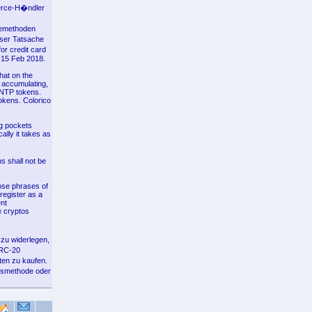
merce-H�ndler
bemethoden
eser Tatsache
or credit card
o 15 Feb 2018.
hat on the
, accumulating,
 MNTP tokens.
okens. Colorico
ng pockets
ally it takes as
s shall not be
hose phrases of
register as a
ent
e cryptos
 zu widerlegen,
ERC-20
ten zu kaufen.
ungsmethode oder