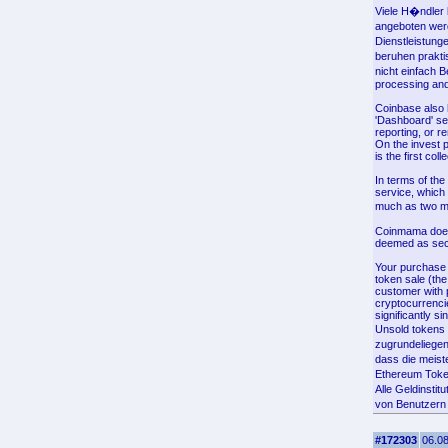
Viele H�ndler
angeboten werd
Dienstleistung
beruhen prakti
nicht einfach 
processing and
Coinbase also h
'Dashboard' se
reporting, or r
On the invest 
is the first col
In terms of the
service, which 
much as two m
Coinmama doesn
deemed as secur
Your purchase 
token sale (the
customer with 
cryptocurrenci
significantly s
Unsold tokens 
zugrundeliegen
dass die meist
Ethereum Token
Alle Geldinstit
von Benutzern 
#172303
06.08