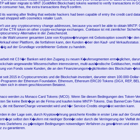
 will later migrate to MNT (GoldMint Blockchain) tokens wanted to verify transactions in
 consumer has, the extra transactions they'll confirm.
its warning after finding that website hackers had been capable of entry the credit card data
had shopped with cosmetics retailer Lush.
't use any cryptocurrency change addresses, because you won't be able to obtain MNTP. 
 of the CTR token on other crypto-exchange exchanges. Coinbase ist mit ziemlicher Sicherhei
ptocurrency-Alternative in der Zwischenzeit.
n die Wahl unserer gesamten Liste von Kryptow�hrungen mit Gebotsoption sowohl f�r den 
erkauf einer Plattform, die fortfahren kann, den Kunden �ber den Kauf- und Verkaufsstatus 
ig auf der Grundlage vordefinierter Gebote zu handeln.
rbeit mit C3 f�r Banken wird den Zugang zu neuen K�ufersegmenten erm�glichen, darun
lockchain-angewandte Wissenschaften interessieren, multi-ausl�ndische Geldtaschen, mobi
chtung von Fonds sowie Kunden, die an den Finanzierungsm�glichkeiten des Blockchain-�k
at seit 2015 in Cryptocurrencies und die Blockchain investiert, darunter einen 100.000-Doll
-Programm der Ethereum Foundation. Ethereum, Ethereum ERC20 Tokens (DGX, REP, BELI
den sich in einem geschlossenen Betatest.
naco werden zu Monaco Card Tokens (MCO). Wenn Sie diesen Bedingungen des Token-Verk
sten Sie keine Beitr�ge an die Firma und kaufen keine MNTP-Tokens. Das BannerCoin-Token
, die mit BannerCharge verwendet wird und f�r Service-Credits eingel�st werden kann.
den in der Lage sein, durch Kryptow�hrung gesicherte Kredite in erster Linie auf der Grund
ertr�ge selbst den K�ufern mit niedriger Bonit�t oder durch die Verringerung der Vielfalt de
es Darlehens zu g�nstigen Bedingungen notwendigen Verfahren zu gew�hren und einen
z zu garantieren.