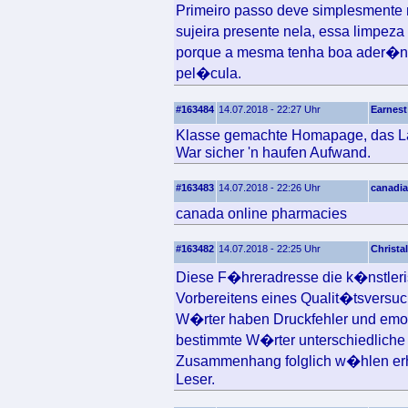
Primeiro passo deve simplesmente r
sujeira presente nela, essa limpez
porque a mesma tenha boa ader�nc
pel�cula.
#163484
14.07.2018 - 22:27 Uhr
Earnest
Klasse gemachte Homapage, das Layo
War sicher 'n haufen Aufwand.
#163483
14.07.2018 - 22:26 Uhr
canadia
canada online pharmacies
#163482
14.07.2018 - 22:25 Uhr
Christal
Diese F�hreradresse die k�nstlerisc
Vorbereitens eines Qualit�tsversuc
W�rter haben Druckfehler und emot
bestimmte W�rter unterschiedliche 
Zusammenhang folglich w�hlen erh
Leser.