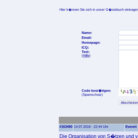
Hier k�nnen Sie sich in unser G�stebuch eintragen
Name:
Email:
Homepage:
ICQ:
Text:
(
Hilfe
)
Code best�tigen:
(Spamschutz)
#163490
14.07.2018 - 22:44 Uhr
Everett
Die Organisation von S�tzen und v