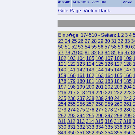
#163481
14.07.2018 - 22:21 Uhr
Vickie
Gute Page. Vielen Dank.
Eintr�ge: 174510 - Seiten:
1
2
3
4
23
24
25
26
27
28
29
30
31
32
33
3
50
51
52
53
54
55
56
57
58
59
60
6
77
78
79
80
81
82
83
84
85
86
87
8
102
103
104
105
106
107
108
109
121
122
123
124
125
126
127
128
140
141
142
143
144
145
146
147
159
160
161
162
163
164
165
166
178
179
180
181
182
183
184
185
197
198
199
200
201
202
203
204
216
217
218
219
220
221
222
223
235
236
237
238
239
240
241
242
254
255
256
257
258
259
260
261
273
274
275
276
277
278
279
280
292
293
294
295
296
297
298
299
311
312
313
314
315
316
317
318
330
331
332
333
334
335
336
337
349
350
351
352
353
354
355
356