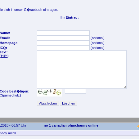
e sich in unser G�stebuch eintragen.
Ihr Eintrag:
Name:
Email:
(optional)
Homepage:
(optional)
ICQ:
(optional)
Text:
(
Hilfe
)
Code best�tigen:
(Spamschutz)
.2018 - 06:57 Uhr
no 1 canadian pharcharmy online
rmacy meds