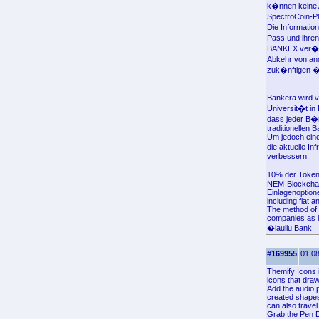
k�nnen keine A
SpectroCoin-Pla
Die Informatio
Pass und ihren
BANKEX ver�ffe
Abkehr von an
zuk�nftigen �
Bankera wird v
Universit�t in
dass jeder B�
traditionellen
Um jedoch eine
die aktuelle I
verbessern.
10% der Token
NEM-Blockchain
Einlagenoption
including fiat 
The method of c
companies as l
�iauliu Bank.
#169955
01.08
Themify Icons i
icons that draw
Add the audio p
created shapes'
can also travel
Grab the Pen De