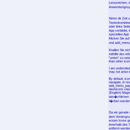
Lesezeichen, d
Anwendungssy
Nimm dir Zeit u
Tastenkombinat
oder linke Seit
App verbleibt,
speziellen App
Klicken Sie au
und add_menu_p
Knallen Sie si
mithilfe des i
"unten" zu set
than other icon
I am undecided 
may not arise i
By default, ico
navigate, in re
add_menu_page(
dashicons clas
(English) Magni
tats�chlichen 
f�rben werden,
Da wir gerade
dem Vordergru
ersten Icons g
innerhalb des S
entfernt werde