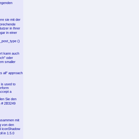
iegenden
re sie mit der
sprechende
utzer in Ihrer
ar in einer
_post_type ()
ert kann auch
och" oder
eem smaller
ts all" approach
 is used to
erform
accept a
llen Sie den
n # 2B3249
zusammen mit
g von den
hl iconShadow
l in 1.5.0