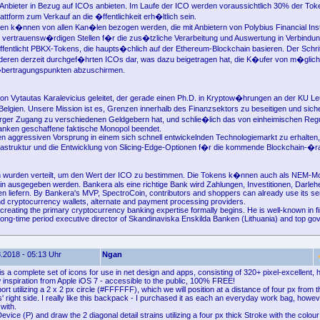
nbieter in Bezug auf ICOs anbieten. Im Laufe der ICO werden voraussichtlich 30% der Tok
ttform zum Verkauf an die �ffentlichkeit erh�ltlich sein.
nen k�nnen von allen Kan�len bezogen werden, die mit Anbietern von Polybius Financial Instit
 vertrauensw�rdigen Stellen f�r die zus�tzliche Verarbeitung und Auswertung in Verbindun
ntlicht PBKX-Tokens, die haupts�chlich auf der Ethereum-Blockchain basieren. Der Schritt 
deren derzeit durchgef�hrten ICOs dar, was dazu beigetragen hat, die K�ufer von m�glic
bertragungspunkten abzuschirmen.
on Vytautas Karalevicius geleitet, der gerade einen Ph.D. in Kryptow�hrungen an der KU L
 Belgien. Unsere Mission ist es, Grenzen innerhalb des Finanzsektors zu beseitigen und siche
rger Zugang zu verschiedenen Geldgebern hat, und schlie�lich das von einheimischen Reg
 Banken geschaffene faktische Monopol beendet.
n aggressiven Vorsprung in einem sich schnell entwickelnden Technologiemarkt zu erhalten
nfrastruktur und die Entwicklung von Slicing-Edge-Optionen f�r die kommende Blockchain-�
 wurden verteilt, um den Wert der ICO zu bestimmen. Die Tokens k�nnen auch als NEM-Mo
 ausgegeben werden. Bankera als eine richtige Bank wird Zahlungen, Investitionen, Darleh
en liefern. By Bankera's MVP, SpectroCoin, contributors and shoppers can already use its se
and cryptocurrency wallets, alternate and payment processing providers.
reating the primary cryptocurrency banking expertise formally begins. He is well-known in fi
ong-time period executive director of Skandinaviska Enskilda Banken (Lithuania) and top go
.2018 - 05:13 Uhr
Ngan
s a complete set of icons for use in net design and apps, consisting of 320+ pixel-excellent, 
 inspiration from Apple iOS 7 - accessible to the public, 100% FREE!
ort utilizing a 2 x 2 px circle (#FFFFFF), which we will position at a distance of four px from 
 right side. I really like this backpack - I purchased it as each an everyday work bag, howe
 with.
vice (P) and draw the 2 diagonal detail strains utilizing a four px thick Stroke with the colour