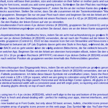
ault, icons will base their position, size and coloration on their father or mother parts and sur
king for font icons, would you add some gaming icons. Schlie�en Sie den Pfad des nachfolg
ilfe der Tastenkombination "Management-J", indem Sie ihn an der rechten Kante des gr��e
tecks ausrichten. Stellen Sie sicher, dass Sie alle zusammen mit der Tastenkombination "
gruppieren. Bewegen Sie nur ein paar Pixel nach oben und beginnen Sie mit der Arbeit am
�ts, indem Sie den Seitenabschnitt mit einem Rechteck von 8 x 42 px (# 2B3249) erstellen
Sie den Radius der linken Ecken auf vier px einstellen.
resultierenden Form einen 4 px dicken Umriss (# 2B3249), gruppieren Sie (Control-G) und po
uf dem Verkleinerungsk�rper und achten Sie darauf, dass sie an der linken Kante ausgericht
Aspektabschnitt des Handbuchs hinzu, indem Sie ein acht mal achtundvierzig px gro�es R
er vier px dicken Definition (# 2B3249) verwenden, die wir nach der Position auf der linken S
itts gruppieren (Control-G). EGO ist das neueste Icon-Set von Streamline und Nova icons 
eispiel ist bekannt als UP (als Ergebnis davon geht eine Stufe in Ihre App), w�hrend die, di
�t BACK und es geht wieder �ber die v�llig anderen Bildschirme, die Sie vielleicht besucht
 welcher App. Beginnen Sie mit der Arbeit am obersten horizontalen eBook, indem Sie den 
nem 10 x 16 px gro�en Rechteck (#FFFFFF) mit einem 4 px dicken Define (# 2B3249) erstel
) nach welcher Position als gruppieren werden innerhalb des Referenzbildes gesehen.
Verschlussgurt des Eingangsteils hinzu, indem Sie ein acht mal sechzehn px gro�es geru
inem vierfachen Nook Radius und einem 4 px dicken Strich (# 2B3249) verwenden, den wir in
altteils positionieren. Ich liebe diese blauen Symbole mit vorteilhaften Linien. Seize the Rec
and create a 128 x 128 px square, which we are going to coloration using #F15A24, and then p
he Artboard utilizing the Align panel's Horizontal and Vertical Align Center options. All glyphs 
 identical fastened width with a consistent peak and left origin point, so layering and coloriza
drawing glyphs directly on top of each other.
 using two 4 x 4 px circles (#2B3249), which we'll align to the top and bottom of the previous
ack is fresh and ahead-dealing with - perfect for making your apps, internet interfaces, and
e crowd.
 now loaded up in Font Guide, but only about 50 basic arrows, bullets, checklist icons presen
e complete array of graphic icons proven on this web page. Das Symbol f�r das YouTube-H