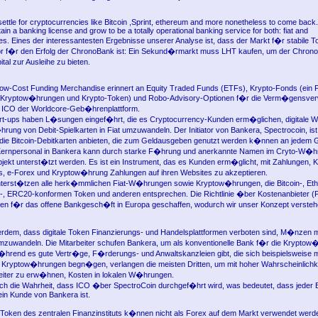
 settle for cryptocurrencies like Bitcoin ,Sprint, ethereum and more nonetheless to come back.
tain a banking license and grow to be a totally operational banking service for both: fiat and
es. Eines der interessantesten Ergebnisse unserer Analyse ist, dass der Markt f�r stabile T
tor f�r den Erfolg der ChronoBank ist: Ein Sekund�rmarkt muss LHT kaufen, um der Chron
al zur Ausleihe zu bieten.
ow-Cost Funding Merchandise erinnert an Equity Traded Funds (ETFs), Krypto-Fonds (ein Po
 Kryptow�hrungen und Krypto-Token) und Robo-Advisory-Optionen f�r die Verm�gensver
t ICO der Worldcore-Geb�hrenplattform.
art-ups haben L�sungen eingef�hrt, die es Cryptocurrency-Kunden erm�glichen, digitale
hrung von Debit-Spielkarten in Fiat umzuwandeln. Der Initiator von Bankera, Spectrocoin, ist
die Bitcoin-Debitkarten anbieten, die zum Geldausgeben genutzt werden k�nnen an jedem 
 Kernpersonal in Bankera kann durch starke F�hrung und anerkannte Namen im Cryto-W�h
jekt unterst�tzt werden. Es ist ein Instrument, das es Kunden erm�glicht, mit Zahlungen, K
s, e-Forex und Kryptow�hrung Zahlungen auf ihren Websites zu akzeptieren.
unterst�tzen alle herk�mmlichen Fiat-W�hrungen sowie Kryptow�hrungen, die Bitcoin-, Et
, ERC20-konformen Token und anderen entsprechen. Die Richtlinie �ber Kostenanbieter (P
en f�r das offene Bankgesch�ft in Europa geschaffen, wodurch wir unser Konzept versteh
dem, dass digitale Token Finanzierungs- und Handelsplattformen verboten sind, M�nzen mi
uwandeln. Die Mitarbeiter schufen Bankera, um als konventionelle Bank f�r die Krypto
�hrend es gute Vertr�ge, F�rderungs- und Anwaltskanzleien gibt, die sich beispielsweise mi
Kryptow�hrungen begn�gen, verlangen die meisten Dritten, um mit hoher Wahrscheinlichkei
eiter zu erw�hnen, Kosten in lokalen W�hrungen.
h die Wahrheit, dass ICO �ber SpectroCoin durchgef�hrt wird, was bedeutet, dass jeder
ein Kunde von Bankera ist.
Token des zentralen Finanzinstituts k�nnen nicht als Forex auf dem Markt verwendet wer