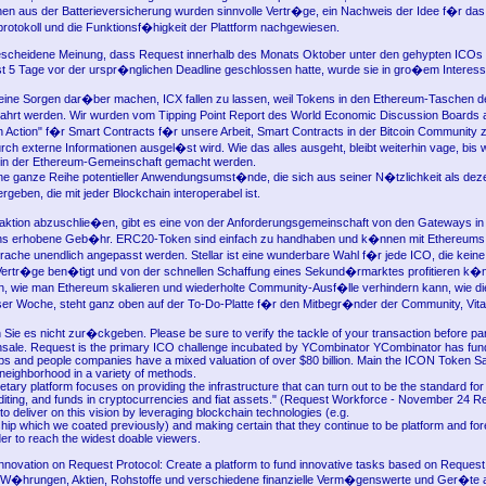
nen aus der Batterieversicherung wurden sinnvolle Vertr�ge, ein Nachweis der Idee f�r das
rotokoll und die Funktionsf�higkeit der Plattform nachgewiesen.
escheidene Meinung, dass Request innerhalb des Monats Oktober unter den gehypten ICOs 
list 5 Tage vor der urspr�nglichen Deadline geschlossen hatte, wurde sie in gro�em Interes
eine Sorgen dar�ber machen, ICX fallen zu lassen, weil Tokens in den Ethereum-Taschen de
ahrt werden. Wir wurden vom Tipping Point Report des World Economic Discussion Boards
t in Action" f�r Smart Contracts f�r unsere Arbeit, Smart Contracts in der Bitcoin Community
rch externe Informationen ausgel�st wird. Wie das alles ausgeht, bleibt weiterhin vage, bis 
 in der Ethereum-Gemeinschaft gemacht werden.
e ganze Reihe potentieller Anwendungsumst�nde, die sich aus seiner N�tzlichkeit als dezen
geben, die mit jeder Blockchain interoperabel ist.
ktion abzuschlie�en, gibt es eine von der Anforderungsgemeinschaft von den Gateways in 
s erhobene Geb�hr. ERC20-Token sind einfach zu handhaben und k�nnen mit Ethereums 
rache unendlich angepasst werden. Stellar ist eine wunderbare Wahl f�r jede ICO, die keine
ertr�ge ben�tigt und von der schnellen Schaffung eines Sekund�rmarktes profitieren k�n
, wie man Ethereum skalieren und wiederholte Community-Ausf�lle verhindern kann, wie di
er Woche, steht ganz oben auf der To-Do-Platte f�r den Mitbegr�nder der Community, Vitali
Sie es nicht zur�ckgeben. Please be sure to verify the tackle of your transaction before par
ensale. Request is the primary ICO challenge incubated by YCombinator YCombinator has fun
ps and people companies have a mixed valuation of over $80 billion. Main the ICON Token S
 neighborhood in a variety of methods.
ary platform focuses on providing the infrastructure that can turn out to be the standard for
diting, and funds in cryptocurrencies and fiat assets." (Request Workforce - November 24 Re
o deliver on this vision by leveraging blockchain technologies (e.g.
hip which we coated previously) and making certain that they continue to be platform and fo
der to reach the widest doable viewers.
nnovation on Request Protocol: Create a platform to fund innovative tasks based on Request.
 W�hrungen, Aktien, Rohstoffe und verschiedene finanzielle Verm�genswerte und Ger�te al