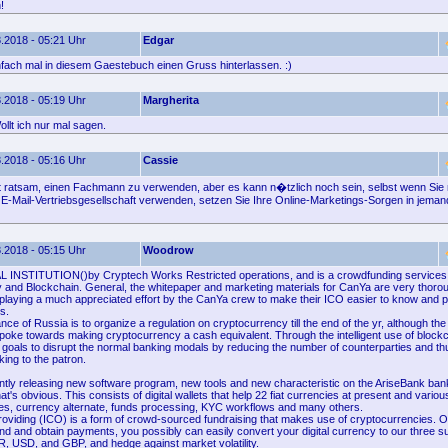
!
.2018 - 05:21 Uhr
Edgar
nfach mal in diesem Gaestebuch einen Gruss hinterlassen. :)
.2018 - 05:19 Uhr
Margherita
llt ich nur mal sagen.
.2018 - 05:16 Uhr
Cassie
t ratsam, einen Fachmann zu verwenden, aber es kann n�tzlich noch sein, selbst wenn Sie n
 E-Mail-Vertriebsgesellschaft verwenden, setzen Sie Ihre Online-Marketings-Sorgen in jeman
.2018 - 05:15 Uhr
Woodrow
 INSTITUTION()by Cryptech Works Restricted operations, and is a crowdfunding services 
 and Blockchain. General, the whitepaper and marketing materials for CanYa are very thoro
splaying a much appreciated effort by the CanYa crew to make their ICO easier to know and pa
s.
ance of Russia is to organize a regulation on cryptocurrency till the end of the yr, although the
poke towards making cryptocurrency a cash equivalent. Through the intelligent use of block
 goals to disrupt the normal banking modals by reducing the number of counterparties and t
king to the patron.
ntly releasing new software program, new tools and new characteristic on the AriseBank ban
t's obvious. This consists of digital wallets that help 22 fiat currencies at present and variou
es, currency alternate, funds processing, KYC workflows and many others.
 providing (ICO) is a form of crowd-sourced fundraising that makes use of cryptocurrencies. O
send and obtain payments, you possibly can easily convert your digital currency to our three su
, USD, and GBP, and hedge against market volatility.