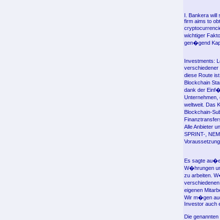
I. Bankera will
firm aims to ob
cryptocurrenci
wichtiger Fak
gen�gend Kapit
Investments: L
verschiedener
diese Route is
Blockchain St
dank der Einf�
Unternehmen, 
weltweit. Das
Blockchain-Sub
Finanztransfer
Alle Anbieter 
SPRINT-, NEM-
Voraussetzung
Es sagte au�er
W�hrungen umz
zu arbeiten. W
verschiedenen 
eigenen Mitarb
Wir m�gen auc
Investor auch 
Die genannten 