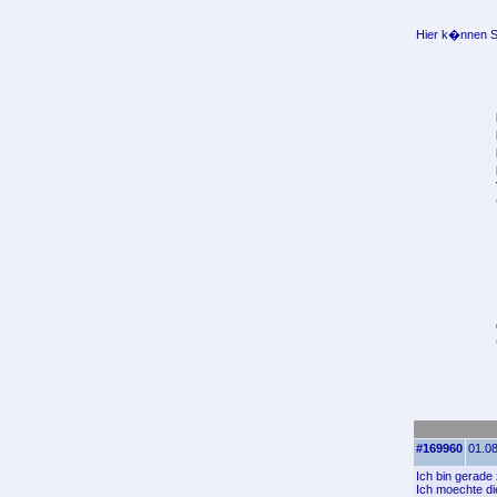
Hier k�nnen Si
#169960
01.08
Ich bin gerade
Ich moechte di