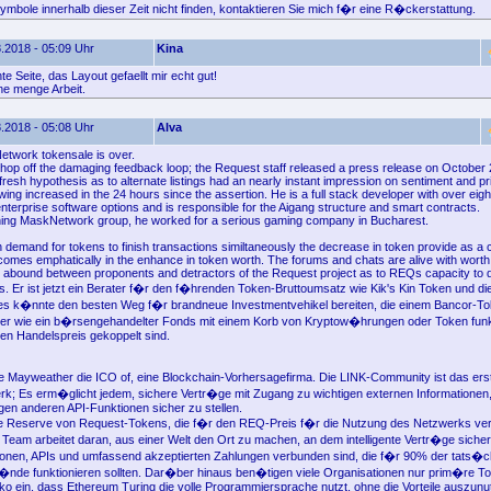
ymbole innerhalb dieser Zeit nicht finden, kontaktieren Sie mich f�r eine R�ckerstattung.
.2018 - 05:09 Uhr
Kina
 Seite, das Layout gefaellt mir echt gut!
e menge Arbeit.
.2018 - 05:08 Uhr
Alva
twork tokensale is over.
o chop off the damaging feedback loop; the Request staff released a press release on October
resh hypothesis as to alternate listings had an nearly instant impression on sentiment and pri
ng increased in the 24 hours since the assertion. He is a full stack developer with over eig
nterprise software options and is responsible for the Aigang structure and smart contracts.
oining MaskNetwork group, he worked for a serious gaming company in Bucharest.
n demand for tokens to finish transactions similtaneously the decrease in token provide as 
tcomes emphatically in the enhance in token worth. The forums and chats are alive with worth
abound between proponents and detractors of the Request project as to REQs capacity to d
Er ist jetzt ein Berater f�r den f�hrenden Token-Bruttoumsatz wie Kik's Kin Token und di
es k�nnte den besten Weg f�r brandneue Investmentvehikel bereiten, die einem Bancor-T
er wie ein b�rsengehandelter Fonds mit einem Korb von Kryptow�hrungen oder Token funkti
en Handelspreis gekoppelt sind.
te Mayweather die ICO of, eine Blockchain-Vorhersagefirma. Die LINK-Community ist das ers
k; Es erm�glicht jedem, sichere Vertr�ge mit Zugang zu wichtigen externen Informationen,
gen anderen API-Funktionen sicher zu stellen.
e Reserve von Request-Tokens, die f�r den REQ-Preis f�r die Nutzung des Netzwerks ve
Team arbeitet daran, aus einer Welt den Ort zu machen, an dem intelligente Vertr�ge sicher 
ionen, APIs und umfassend akzeptierten Zahlungen verbunden sind, die f�r 90% der tats�c
de funktionieren sollten. Dar�ber hinaus ben�tigen viele Organisationen nur prim�re To
ko ein, dass Ethereum Turing die volle Programmiersprache nutzt, ohne die Vorteile auszun