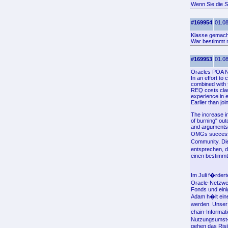
Wenn Sie die S
#169954
01.08
Klasse gemachte
War bestimmt n
#169953
01.08
Oracles POA Ne
In an effort t
combined with f
REQ costs clawi
experience in e
Earlier than j
The increase i
of burning" ou
and arguments 
OMGs success. 
Community. Di
entsprechen, d
einen bestimmt
Im Juli f�rder
Oracle-Netzwer
Fonds und eini
Adam h�lt ein
werden. Unser 
chain-Informat
Nutzungsumst�n
gehen das Risi