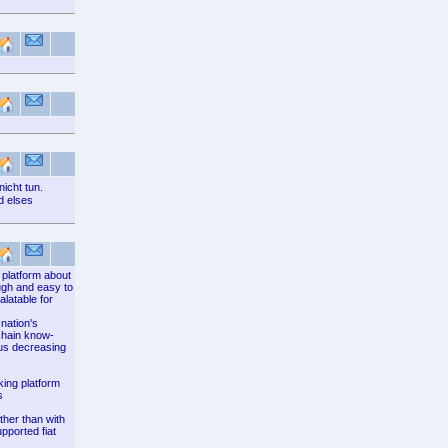
icht tun.
d elses
platform about
ugh and easy to
latable for
 nation's
chain know-
hus decreasing
king platform
s
ther than with
pported fiat