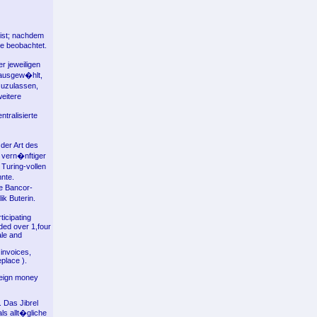
ist; nachdem
se beobachtet.
r jeweiligen
 ausgew�hlt,
 zuzulassen,
weitere
tralisierte
der Art des
vern�nftiger
 Turing-vollen
nte.
e Bancor-
k Buterin.
ticipating
ded over 1,four
ale and
 invoices,
place ).
reign money
 Das Jibrel
s allt�gliche