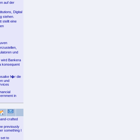
en auf der
utions, Digital
g stehen.
stellt eine
hen
euven
rzustellen,
ulatoren und
, wird Bankera
ra konsequent
saike f�r die
en und
rvices
nancial
vernment in
hand-crafted
the previously
ver something I
 set to