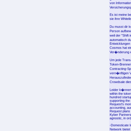
von Informatio
Versicherungsp
Es ist meine b
sie ihre White
Du musst dir k
Person aufbew
weil der "Shif
automatisch du
Entwicklungen
Cosmos hat ein
Ver�nderung er
Um jede Transa
Token-Brennen
Contracting-Sp
vern�nftigen V
Herauszufinden
Crowdsale dies
Leider k�nnen 
within the tok
hundred startu
supporting the
Request's monet
accounting, au
Request plans t
Kyber Partners
agnostic, in or
-Domesticate I
Network bietet