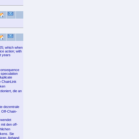
 25; which when
ce action; with
ht years
a consequence
 speculation
uplicate
e ChainLink
oken
oniert, die an
te dezentrale
 Off-Chain-
rwendet
mit den off-
hlichen
kens. Sie
utzen. Anhand