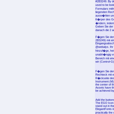
#2B3249. By def
used to be loo
Formulars mith
liegenden Rech
ausw�hlen und 
K�rper des Ger
�ndern, indem 
Geben Sie der 
danach die 2 a
F�gen Sie den 
2B3249) mit ein
Eingangsabschn
@webalys. Ihr B
hinzuf�ge, hei
unabh�ngig von
Bereich mit ei
wir (Control-G
F�gen Sie den 
Rechteck mit e
R�ckseite des F
Instrument (M) 
the center of t
Assets have the
be achieved by 
Add the buttons
The EGO Icon P
stand out in th
ElegantFonts is
practically th