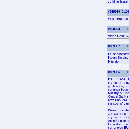
zu hinterlassen
#169959
01.08
Wollte Euch ei
#169958
01.08
Vielen Dank! Wo
#169957
01.08
Es ist bestimm
Indem Sie eine
H�nde.
#169956
01.08
ICO FINANCIAL
cryptocurrency
go through, di
common buyer
Ministry of Fin
Central Bank s
how, Bankera ,
the cost of ban
We're consiste
and we hope tha
cryptocurrenci
An initial coin
the ability to 
currencies-EUR