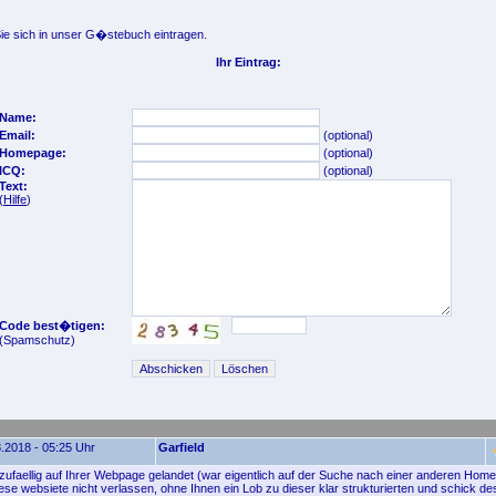
e sich in unser G�stebuch eintragen.
Ihr Eintrag:
Name:
Email:
(optional)
Homepage:
(optional)
ICQ:
(optional)
Text:
(
Hilfe
)
Code best�tigen:
(Spamschutz)
.2018 - 05:25 Uhr
Garfield
 zufaellig auf Ihrer Webpage gelandet (war eigentlich auf der Suche nach einer anderen Hom
ese websiete nicht verlassen, ohne Ihnen ein Lob zu dieser klar strukturierten und schick de