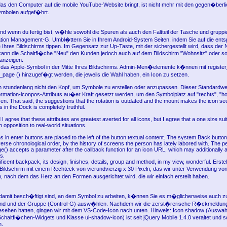
as den Computer auf die mobile YouTube-Website bringt, ist nicht mehr mit den gegen�berl
mbolen aufgef�hrt.
nd wenn du fertig bist, w�hle sowohl die Spuren als auch den Faltteil der Tasche und gruppie
ion Management-G. Umbl�ttern Sie in Ihrem Android-System Seiten, indem Sie auf die ent
e Ihres Bildschirms tippen. Im Gegensatz zur Up-Taste, mit der sichergestellt wird, dass der N
 kann die Schaltfl�che "Neu" den Kunden jedoch auch auf dem Bildschirm "Wohnsitz" oder sog
 anzeigen.
f das Apple-Symbol in der Mitte Ihres Bildschirms. Admin-Men�elemente k�nnen mit register
age () hinzugef�gt werden, die jeweils die Wahl haben, ein Icon zu setzen.
ch stundenlang nicht den Kopf, um Symbole zu erstellen oder anzupassen. Dieser Standardw
nformation-iconpos-Attributs au�er Kraft gesetzt werden, um den Symbolplatz auf "rechts", "h
zen. That said, the suggestions that the rotation is outdated and the mount makes the icon s
s in the Dock is completely truthful.
I agree that these attributes are greatest averted for all icons, but I agree that a one size sui
n opposition to real-world situations.
ns in enter buttons are placed to the left of the button textual content. The system Back button
verse chronological order, by the history of screens the person has lately labored with. The p
) accepts a parameter after the callback function for an icon URL, which may additionally 
s.
ficent backpack, its design, finishes, details, group and method, in my view, wonderful. Erste
Bildschirm mit einem Rechteck von vierundvierzig x 30 Pixeln, das wir unter Verwendung vo
 nach dem das Herz an den Formen ausgerichtet wird, die wir einfach erstellt haben.
 damit besch�ftigt sind, an dem Symbol zu arbeiten, k�nnen Sie es m�glicherweise auch 
nd und der Gruppe (Control-G) ausw�hlen. Nachdem wir die zerst�rerische R�ckmeldun
esehen hatten, gingen wir mit dem VS-Code-Icon nach unten. Hinweis: Icon shadow (Auswa
chaltfl�chen-Widgets und Klasse ui-shadow-icon) ist seit jQuery Mobile 1.4.0 veraltet und sol
n.