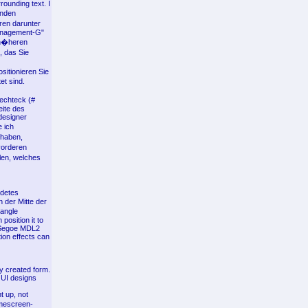
rounding text. I
enden
ren darunter
Management-G"
 h�heren
, das Sie
sitionieren Sie
et sind.
echteck (#
eite des
designer
e ich
 haben,
vorderen
len, welches
ndetes
 der Mitte der
tangle
osition it to
in Segoe MDL2
tion effects can
ly created form.
 UI designs
t up, not
omescreen-