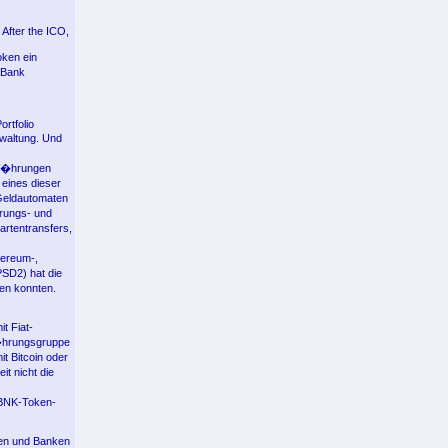
 After the ICO,
oken ein
oBank
rtfolio
waltung. Und
 W�hrungen
 eines dieser
Geldautomaten
rungs- und
artentransfers,
hereum-,
SD2) hat die
en konnten.
t Fiat-
w�hrungsgruppe
t Bitcoin oder
t nicht die
 BNK-Token-
den und Banken