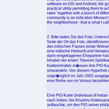
software on iOS and Android, the g
practical utility permitting them to a
rates" together with a bunch of diffe
community is an indication Monaco's
the neighborhood - that is what I call
2. Bitte laden Sie das Foto, Unters
Seite der Ort das Foto, identifizier
des indischen Passes (erste Websei
eine indische Herkunft und Heirats
darin eingetragenen Ehepartner hat
Inhaber der ersten Titanium Spielkart
Karteninhaber m�ssen ihre PIO-Kar
umwandeln. Von diesem Hyperlink wu
urspr�nglich im Jahr 2005 ausgege
eine Reihe von im Voraus bezahlten
Eine PIO-Karte (Individual of India
nach Indien. Als Khushru Anklesar
auftauchte, um den PIO seiner phili