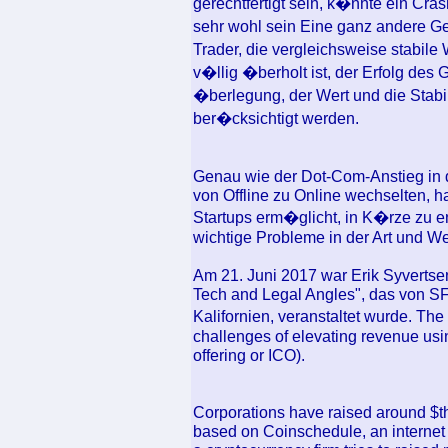
gerechtfertigt sein, k�nnte ein Cra
sehr wohl sein Eine ganz andere Ge
Trader, die vergleichsweise stabil
v�llig �berholt ist, der Erfolg des G
�berlegung, der Wert und die Sta
ber�cksichtigt werden.
Genau wie der Dot-Com-Anstieg in 
von Offline zu Online wechselten, h
Startups erm�glicht, in K�rze zu en
wichtige Probleme in der Art und 
Am 21. Juni 2017 war Erik Syvertsen
Tech and Legal Angles", das von SF
Kalifornien, veranstaltet wurde. Th
challenges of elevating revenue usin
offering or ICO).
Corporations have raised around $thr
based on Coinschedule, an internet s