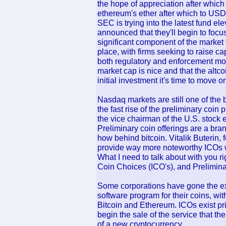
the hope of appreciation after which (
ethereum's ether after which to USD
SEC is trying into the latest fund el
announced that they'll begin to focus
significant component of the market 
place, with firms seeking to raise c
both regulatory and enforcement mot
market cap is nice and that the altco
initial investment it's time to move o
Nasdaq markets are still one of the 
the fast rise of the preliminary coin
the vice chairman of the U.S. stoc
Preliminary coin offerings are a br
how behind bitcoin. Vitalik Buterin, 
provide way more noteworthy ICOs wh
What I need to talk about with you r
Coin Choices (ICO's), and Prelimina
Some corporations have gone the extr
software program for their coins, wit
Bitcoin and Ethereum. ICOs exist prima
begin the sale of the service that th
of a new cryptocurrency.