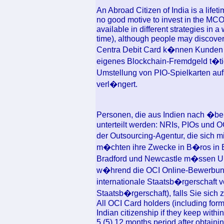
An Abroad Citizen of India is a lifeti
no good motive to invest in the MCO t
available in different strategies in a
time), although people may discover t
Centra Debit Card k�nnen Kunden 
eigenes Blockchain-Fremdgeld t�tig
Umstellung von PIO-Spielkarten au
verl�ngert.
Personen, die aus Indien nach �be
unterteilt werden: NRIs, PIOs und OC
der Outsourcing-Agentur, die sich m
m�chten ihre Zwecke in B�ros in Bi
Bradford und Newcastle m�ssen U
w�hrend die OCI Online-Bewerbung
internationale Staatsb�rgerschaft ve
Staatsb�rgerschaft), falls Sie sich
All OCI Card holders (including forme
Indian citizenship if they keep within
5 (5) 12 months period after obtain