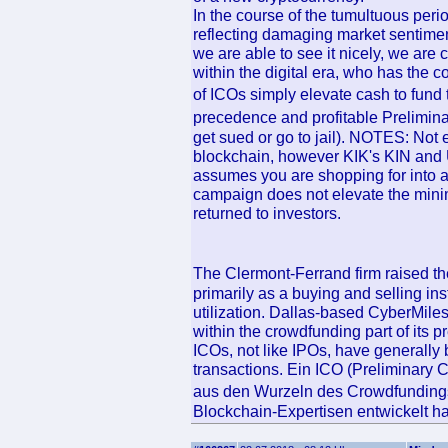
In the course of the tumultuous perio
reflecting damaging market sentiment
we are able to see it nicely, we are
within the digital era, who has the 
of ICOs simply elevate cash to fund 
precedence and profitable Prelimina
get sued or go to jail). NOTES: No
blockchain, however KIK's KIN and 
assumes you are shopping for into a
campaign does not elevate the minima
returned to investors.
The Clermont-Ferrand firm raised t
primarily as a buying and selling ins
utilization. Dallas-based CyberMiles
within the crowdfunding part of its p
ICOs, not like IPOs, have generally
transactions. Ein ICO (Preliminary C
aus den Wurzeln des Crowdfundin
Blockchain-Expertisen entwickelt ha