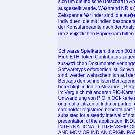
sich um die indische Botschaft in 
ausgestellt wurde. W�hrend NRIs (
Zeitspanne f�r Inder sind, die au�
Individuen, die mit Indien besonde
der Konsularbeamte nach der Analys
um zus�tzlichen Papierkram bitten.
Schwarze Spielkarten, die von 001 
High ETH Token Contributors zugew
zus�tzlichen Dokumenten verlangen
Softwaretyps erforderlich ist. Schw
sind, werden wahrscheinlich auf de
Beitrags den schnellsten Beitragen
berechtigt, in Indien Missions-, Berg
Im Vergleich mit anderen PIO-Karte
Umwandlung von PIO in OCI-Karte re
origin of a citizen of India or partne
cardholder registered beneath part
subsisted for a steady interval of n
presentation of the application
INTERNATIONAL CITIZENSHIP OR
AND MOM OR INDIAN ORIGIN P