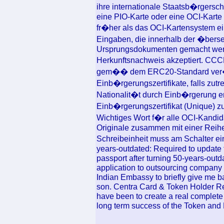
ihre internationale Staatsb�rgersch
eine PIO-Karte oder eine OCI-Kart
fr�her als das OCI-Kartensystem e
Eingaben, die innerhalb der �bers
Ursprungsdokumenten gemacht werde
Herkunftsnachweis akzeptiert. CCC
gem�� dem ERC20-Standard ver�ff
Einb�rgerungszertifikate, falls zutr
Nationalit�t durch Einb�rgerung 
Einb�rgerungszertifikat (Unique) z
Wichtiges Wort f�r alle OCI-Kandid
Originale zusammen mit einer Reihe
Schreibeinheit muss am Schalter ei
years-outdated: Required to update 
passport after turning 50-years-outda
application to outsourcing company 
Indian Embassy to briefly give me b
son. Centra Card & Token Holder R
have been to create a real complete
long term success of the Token and 