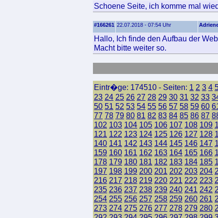
Schoene Seite, ich komme mal wied
#166261
22.07.2018 - 07:54 Uhr
Adrien
Hallo, Ich finde den Aufbau der Webs
Macht bitte weiter so.
Eintr�ge: 174510 - Seiten:
1
2
3
4
23
24
25
26
27
28
29
30
31
32
33
3
50
51
52
53
54
55
56
57
58
59
60
6
77
78
79
80
81
82
83
84
85
86
87
8
102
103
104
105
106
107
108
109
121
122
123
124
125
126
127
128
140
141
142
143
144
145
146
147
159
160
161
162
163
164
165
166
178
179
180
181
182
183
184
185
197
198
199
200
201
202
203
204
216
217
218
219
220
221
222
223
235
236
237
238
239
240
241
242
254
255
256
257
258
259
260
261
273
274
275
276
277
278
279
280
292
293
294
295
296
297
298
299