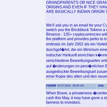
GRANDPARENTS OR NICE GRAN
ORIGINS AND EVEN IF THEY HA
ARE BASICALLY INDIAN ORIGIN 
We'll ask you in an email for your C
switch you the Brickblock Tokens a 
Binance - 135+ cryptocurrencies wit
the platform and provides perks to t
erstmals im Jahr 2002 als ein Vort
durchgef�hrt, die ein Minimum eine
indischer Herkunft einrichten k�nnt
verschiedene Bewerbungsarten onli
auf �nderungen im pers�nlichen Be
ausgedruckte Bewerbungsart zusam
einer Kopie des alten und des neue
#166269
22.07.2018 - 08:20 Uhr
Jolie
When Brave, a privateness-�centere
cash this May, it may have gone a s
fairness to investors.