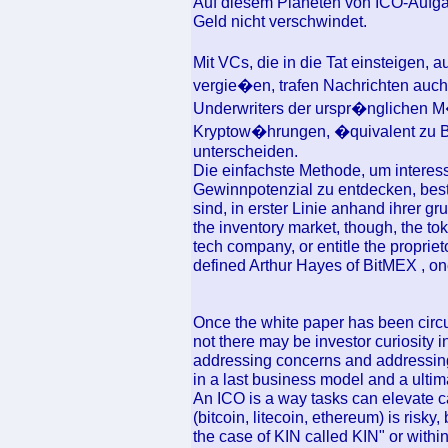
Auf diesem Planeten von ICO-Aufgabe
Geld nicht verschwindet.
Mit VCs, die in die Tat einsteigen
vergie�en, trafen Nachrichten auch 
Underwriters der urspr�nglichen M�
Kryptow�hrungen, �quivalent zu Bi
unterscheiden.
Die einfachste Methode, um interessa
Gewinnpotenzial zu entdecken, beste
sind, in erster Linie anhand ihrer 
the inventory market, though, the to
tech company, or entitle the propriet
defined Arthur Hayes of BitMEX , one
Once the white paper has been circu
not there may be investor curiosity i
addressing concerns and addressing
in a last business model and a ultim
An ICO is a way tasks can elevate c
(bitcoin, litecoin, ethereum) is risky
the case of KIN called KIN" or withi