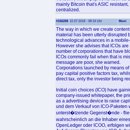
mainly Bitcoin that's ASIC resistant,
centralized.
#166268
22.07.2018 - 08:16 Uhr
Muoi
The way in which we create content
material has been utterly disrupted
technological advances in a mobile-
However she advises that ICOs are us
number of corporations that have bl
ICOs commonly fail when that is mi
message are poor, she warned.
Corporations launched by means of a
pay capital positive factors tax, whi
direct tax, only the investor being re
Initial coin choices (ICO) have gain
company-issued whitepaper, the prim
as a advertising device to raise cap
und dem Verkauf von ICO-Paketen wi
unterst�tzende Gegenst�nde - fli
wahrscheinlich an die Inhaber eine
OpenLedger oder ICOO, erfolgen wi