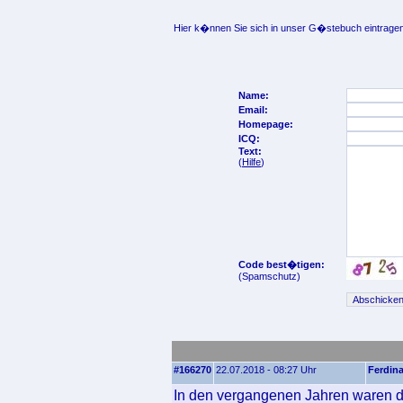
Hier k�nnen Sie sich in unser G�stebuch eintragen
Name:
Email:
Homepage:
ICQ:
Text:
(
Hilfe
)
Code best�tigen:
(Spamschutz)
#166270
22.07.2018 - 08:27 Uhr
Ferdin
In den vergangenen Jahren waren di