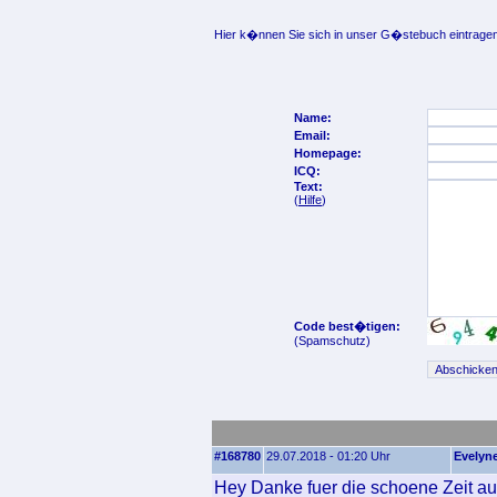
Hier k�nnen Sie sich in unser G�stebuch eintragen
Name:
Email:
Homepage:
ICQ:
Text:
(
Hilfe
)
Code best�tigen:
(Spamschutz)
#168780
29.07.2018 - 01:20 Uhr
Evelyn
Hey Danke fuer die schoene Zeit au