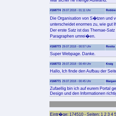
War sicher ne menge Aufwand.
#168774
29.07.2018 - 01:11 Uhr
Robbie
Die Organisation von S�tzen und v
unterscheidet enormes zu, wie gut 
Der erste Satz ist das Themae-Sat
Paragraphen umrei�en.
#168773
29.07.2018 - 00:57 Uhr
Rosita
Super Webpage. Danke.
#168772
29.07.2018 - 00:49 Uhr
Kraig
Hallo, Ich finde den Aufbau der Seite
#168771
29.07.2018 - 00:45 Uhr
Margar
Zufaellig bin ich auf eurem Portal 
Design und den Informationen richtig
Eintr�ge: 174510 - Seiten:
1
2
3
4