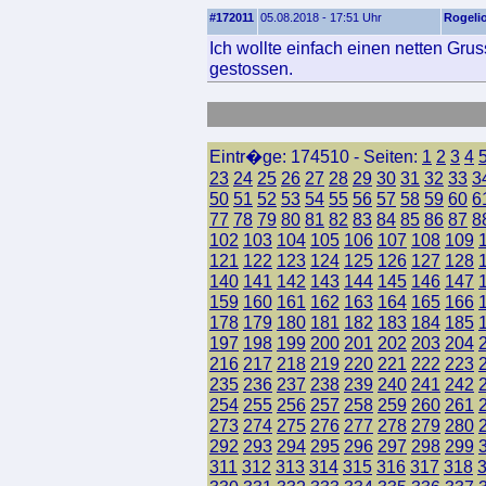
#172011
05.08.2018 - 17:51 Uhr
Rogeli
Ich wollte einfach einen netten Gr
gestossen.
Eintr�ge: 174510 - Seiten:
1
2
3
4
23
24
25
26
27
28
29
30
31
32
33
3
50
51
52
53
54
55
56
57
58
59
60
6
77
78
79
80
81
82
83
84
85
86
87
8
102
103
104
105
106
107
108
109
121
122
123
124
125
126
127
128
140
141
142
143
144
145
146
147
159
160
161
162
163
164
165
166
178
179
180
181
182
183
184
185
197
198
199
200
201
202
203
204
216
217
218
219
220
221
222
223
235
236
237
238
239
240
241
242
254
255
256
257
258
259
260
261
273
274
275
276
277
278
279
280
292
293
294
295
296
297
298
299
311
312
313
314
315
316
317
318