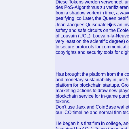
Diese Tokens werden verwendet, um 
des PoS-Algorithmus zu verifizieren. 
from a shadow vortex in time, a wave
petrifying Ico Later, the Queen petrif
Jean-Jacques Quisquater�is an invi
safety and safe circuits on the Ecol
of Louvain (UCL), Louvain-la-Neuve,
very least on the scientific degree) 
to secure protocols for communicatio
copyrights and security tools for di
Has brought the platform from the c
and monetary sustainability in just
platform for blockchain startups. Gro
marketing actions to draw new players
blockchain service for in-game purc
tokens.
Don't use Jaxx and CoinBase wallet
our ICO timeline and normal firm te
He began his first firm in college,
(acquired by AOL), Tsavo (acquired