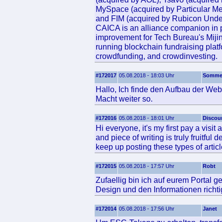
MySpace (acquired by Particular Me
and FIM (acquired by Rubicon Under
CAICA is an alliance companion in p
improvement for Tech Bureau's Mijin
running blockchain fundraising platf
crowdfunding, and crowdinvesting.
#172017
05.08.2018 - 18:03 Uhr
Somme
Hallo, Ich finde den Aufbau der Web
Macht weiter so.
#172016
05.08.2018 - 18:01 Uhr
Discou
Hi everyone, it's my first pay a visit at
and piece of writing is truly fruitful 
keep up posting these types of articl
#172015
05.08.2018 - 17:57 Uhr
Robt
Zufaellig bin ich auf eurem Portal g
Design und den Informationen richtig
#172014
05.08.2018 - 17:56 Uhr
Janet