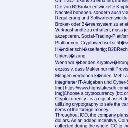
Um ESC-Tokens zu erhalten, transfe
Die von B2Broker entwickelte Kry
Nachteil beheben, sondern auch vi
Regulierung und Softwareentwicklun
Broker- oder B�rsensystem zu erle
Vertragshandle zu erhalten, muss j
akzeptieren. Social-Trading-Plattfo
Plattformen; Cryptowechsel schl�sse
H�ndler schl�sselfertig; B2BRechte
Unterst�tzung.
Wenn wir �ber den Kryptow�hrungs
exzessiv, dass Makler nur mit Prov
Mengen verdienen k�nnen. Mehr als
integrierter IT-Aufgaben und Cyber-
Img] https://www.highstakesdb.com
img]Choose a cryptocurrency (btc or
Cryptocurrency - is a digital asset
utilizing cryptography to safe the tr
items of the foreign money.
Throughout ICO, the company plans t
dollars. As an added incentive, Coi
collected during the whole ICO to the