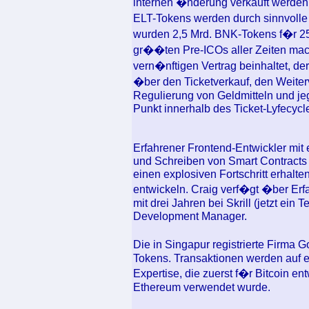
internen �nderung verkauft werden
ELT-Tokens werden durch sinnvolle 
wurden 2,5 Mrd. BNK-Tokens f�r 25
gr��ten Pre-ICOs aller Zeiten mach
vern�nftigen Vertrag beinhaltet, de
�ber den Ticketverkauf, den Weiterv
Regulierung von Geldmitteln und j
Punkt innerhalb des Ticket-Lyfecycle
Erfahrener Frontend-Entwickler mi
und Schreiben von Smart Contracts i
einen explosiven Fortschritt erhalt
entwickeln. Craig verf�gt �ber Er
mit drei Jahren bei Skrill (jetzt ein
Development Manager.
Die in Singapur registrierte Firma
Tokens. Transaktionen werden auf ei
Expertise, die zuerst f�r Bitcoin e
Ethereum verwendet wurde.