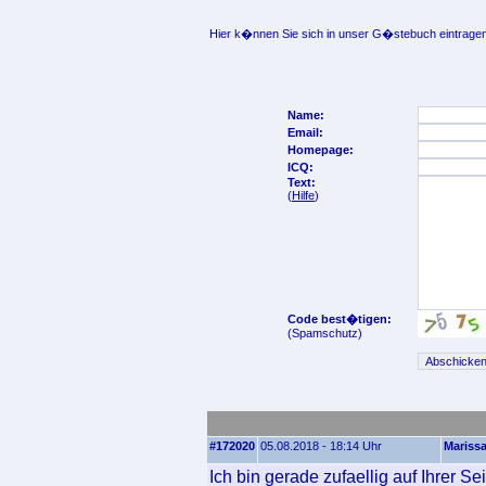
Hier k�nnen Sie sich in unser G�stebuch eintragen
Name:
Email:
Homepage:
ICQ:
Text:
(
Hilfe
)
Code best�tigen:
(Spamschutz)
#172020
05.08.2018 - 18:14 Uhr
Mariss
Ich bin gerade zufaellig auf Ihrer S