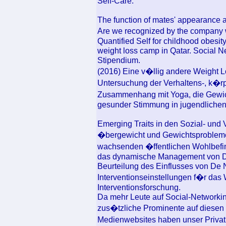
Self-Care.
The function of mates' appearance a
Are we recognized by the company
Quantified Self for childhood obesit
weight loss camp in Qatar. Social N
Stipendium.
(2016) Eine v�llig andere Weight Lo
Untersuchung der Verhaltens-, k�r
Zusammenhang mit Yoga, die Gewic
gesunder Stimmung in jugendlichen
Emerging Traits in den Sozial- und 
�bergewicht und Gewichtsprobleme
wachsenden �ffentlichen Wohlbefind
das dynamische Management von Di
Beurteilung des Einflusses von De
Interventionseinstellungen f�r da
Interventionsforschung.
Da mehr Leute auf Social-Networkin
zus�tzliche Prominente auf diesen
Medienwebsites haben unser Privat