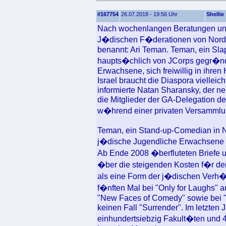
#167754
26.07.2018 - 19:56 Uhr
Shellie
Nach wochenlangen Beratungen un
J�dischen F�derationen von Norda
benannt: Ari Teman. Teman, ein Sla
haupts�chlich von JCorps gegr�nde
Erwachsene, sich freiwillig in ihr
Israel braucht die Diaspora vielleic
informierte Natan Sharansky, der ne
die Mitglieder der GA-Delegation d
w�hrend einer privaten Versammlu
Teman, ein Stand-up-Comedian in Ne
j�dische Jugendliche Erwachsene z
Ab Ende 2008 �berfluteten Briefe 
�ber die steigenden Kosten f�r den
als eine Form der j�dischen Verh�t
f�nften Mal bei "Only for Laughs" a
"New Faces of Comedy" sowie bei "
keinen Fall "Surrender". Im letzten 
einhundertsiebzig Fakult�ten und 