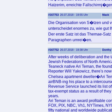
Hatzerim, erreichte Fallschirmj�ge
#167753
26.07.2018 - 19:55 Uhr
Mack
Die Organisation von S�tzen und v
unterscheidet enormes zu, wie gut 
Der erste Satz ist das Themae-Sat
Paragraphen umrei�en.
#167752
26.07.2018 - 19:38 Uhr
Dorthy
After weeks of deliberation and the t
Jewish Federations of North America
Teaneck native Ari Teman, the found
Reporter Will Yakowicz, there's now 
Chelsea apartment dweller�Ari Tema
airBNB-ing his place to a intercours
Revenue Service launched its list of
tax-exempt status as a result of they 
years.
Ari Teman is an award profitable c
FOX, PIX, NBC, Vh1, NYTimes, NYP
fifty national and worldwide publica