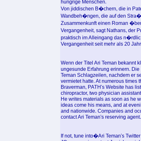
hungrige Menschen.
Von jiddischen B�chern, die in Pat
Wandbeh�ngen, die auf den Stra�en
Zusammenkunft einen Roman �ber e
Vergangenheit, sagt Nathans, der P
praktisch im Alleingang das n�rdl
Vergangenheit seit mehr als 20 Jah
Wenn der Titel Ari Teman bekannt kli
ungesunde Erfahrung erinnern. Die 
Teman Schlagzeilen, nachdem er sei
vermietet hatte. At numerous times t
Braverman, PATH's Website has list
chiropractor, two physician assistant
He writes materials as soon as he w
ideas come his means, and at eveni
and nationwide. Companies and occa
contact Ari Teman's reserving agent.
If not, tune into�Ari Teman's Twitte