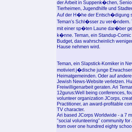
der Arbeit in Suppenk�chen, Seni
Tierheimen, Jugendhilfe und Stadter
Auf der H�he der Entsch�digung sc
Teman's Schl�sser zu ver�ndern. T
mit einer sp�ten Laune dar�ber ge
k�nne. Teman, ein Standup-Comic be
Budget, das wahrscheinlich weniger 
Hause nehmen wird.
Teman, ein Slapstick-Komiker in New
motiviert j�dische junge Erwachsene
Heimatgemeinden. Oder auf andere
Jewish News-Website verletzen. Hu
Freiwilligenarbeit geraten. Ari Tema
12gurus:Well being conferences, fo
volunteer organization JCorps, creat
Practitioner, an award-profitable c
TV character.
Ari based JCorps Worldwide - a 7 m
"social volunteering" community fo
from over one hundred eighty schoo