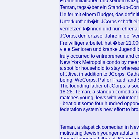
Promi-Imitationen und seinem witzig
Teman, tags�ber ein Stand-up-Comedi
Helfer mit einem Budget, das definiti
Unterkunft erh�lt. JCorps schafft 
vernetzen k�nnen und nun ehrenamtl
JCorps, den er zwei Jahre in der V
Freiwilliger arbeitet, hat �ber 21.
viele Senioren und kranke Jugendli
truly occurred to entrepreneur and
New York Metropolis condo by means
a spot for household to stay whereas
of JJive, in addition to JCorps, Gat
being, WeCorps, Pal or Fraud, and 
The founding father of JCorps, a so
18-28. Teman, a standup comedian a
matches young Jews with volunteer op
- beat out some four hundred opponen
federation system's new effort to bro
Teman, a slapstick comedian in New
motivating Jewish younger adults int
Teman, founding father of JCorps, 