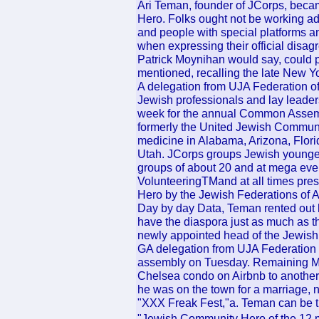
Ari Teman, founder of JCorps, bec
Hero. Folks ought not be working addi
and people with special platforms an
when expressing their official disag
Patrick Moynihan would say, could po
mentioned, recalling the late New Yo
A delegation from UJA Federation o
Jewish professionals and lay leader
week for the annual Common Assemb
formerly the United Jewish Communi
medicine in Alabama, Arizona, Flor
Utah. JCorps groups Jewish younger a
groups of about 20 and at mega eve
VolunteeringTMand at all times prese
Hero by the Jewish Federations of 
Day by day Data, Teman rented out 
have the diaspora just as much as t
newly appointed head of the Jewish
GA delegation from UJA Federation 
assembly on Tuesday. Remaining Ma
Chelsea condo on Airbnb to another
he was on the town for a marriage, 
"XXX Freak Fest,"a. Teman can be t
"Jewish Community Hero of the 12