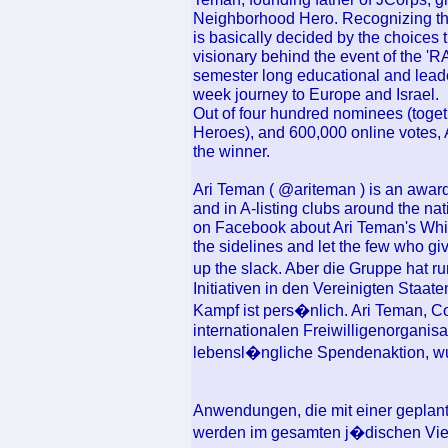
Neighborhood Hero. Recognizing that
is basically decided by the choices 
visionary behind the event of the 
semester long educational and leade
week journey to Europe and Israel.
Out of four hundred nominees (toget
Heroes), and 600,000 online votes,
the winner.
Ari Teman ( @ariteman ) is an awa
and in A-listing clubs around the na
on Facebook about Ari Teman's Whi
the sidelines and let the few who gi
up the slack. Aber die Gruppe hat r
Initiativen in den Vereinigten Staa
Kampf ist pers�nlich. Ari Teman, 
internationalen Freiwilligenorganis
lebensl�ngliche Spendenaktion, wu
Anwendungen, die mit einer geplante
werden im gesamten j�dischen Viert