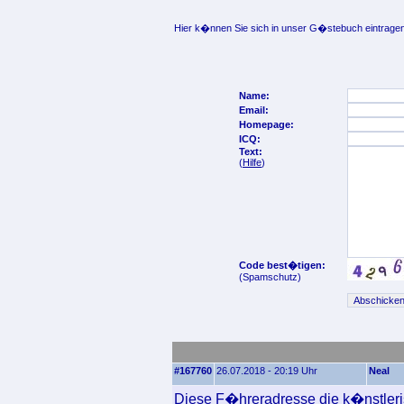
Hier k�nnen Sie sich in unser G�stebuch eintragen
Name:
Email:
Homepage:
ICQ:
Text:
(
Hilfe
)
Code best�tigen:
(Spamschutz)
#167760
26.07.2018 - 20:19 Uhr
Neal
Diese F�hreradresse die k�nstlerisc