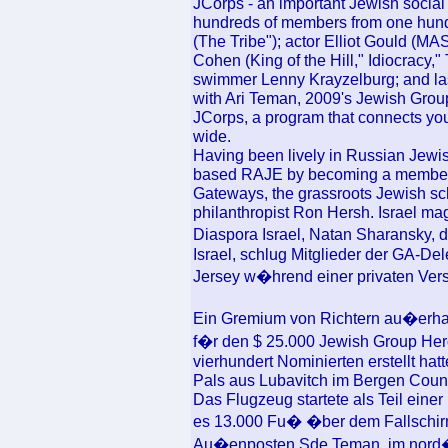
JCorps - an important Jewish social 
hundreds of members from one hundr
(The Tribe"); actor Elliot Gould (MA
Cohen (King of the Hill," Idiocracy,
swimmer Lenny Krayzelburg; and las
with Ari Teman, 2009's Jewish Group
JCorps, a program that connects you
wide.
Having been lively in Russian Jewis
based RAJE by becoming a member o
Gateways, the grassroots Jewish sc
philanthropist Ron Hersh. Israel ma
Diaspora Israel, Natan Sharansky, 
Israel, schlug Mitglieder der GA-De
Jersey w�hrend einer privaten Ver
Ein Gremium von Richtern au�erha
f�r den $ 25.000 Jewish Group Hero
vierhundert Nominierten erstellt ha
Pals aus Lubavitch im Bergen Count
Das Flugzeug startete als Teil eine
es 13.000 Fu� �ber dem Fallschir
Au�enposten Sde Teman, im nord�s