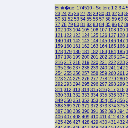
Eintr�ge: 174510 - Seiten:
1
2
3
4
23
24
25
26
27
28
29
30
31
32
33
3
50
51
52
53
54
55
56
57
58
59
60
6
77
78
79
80
81
82
83
84
85
86
87
8
102
103
104
105
106
107
108
109
121
122
123
124
125
126
127
128
140
141
142
143
144
145
146
147
159
160
161
162
163
164
165
166
178
179
180
181
182
183
184
185
197
198
199
200
201
202
203
204
216
217
218
219
220
221
222
223
235
236
237
238
239
240
241
242
254
255
256
257
258
259
260
261
273
274
275
276
277
278
279
280
292
293
294
295
296
297
298
299
311
312
313
314
315
316
317
318
330
331
332
333
334
335
336
337
349
350
351
352
353
354
355
356
368
369
370
371
372
373
374
375
387
388
389
390
391
392
393
394
406
407
408
409
410
411
412
413
425
426
427
428
429
430
431
432
444
445
446
447
448
449
450
451