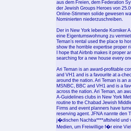
aus dem Freien, dem Federation Sy
der Jewish Groups Heroes von 25.0
Online-Stimmen solide gewesen ware
Nominierten niederzuschreiben.
Der in New York lebende Komiker A
eine Eigentumswohnung zu vermieten
Teman's rental used the place to ho
show the horrible expertise proper ri
I hope that Airbnb makes it proper a
searching for a new house every one
Ari Teman is an award-profitable
and VH1 and is a favourite at a-chec
around the nation. Ari Teman is an
MSNBC, BBC and VH1 and is a favour
across the nation. Ari Teman, an a
A-Guidelines clubs in New York Metro
routine to the Chabad Jewish Middl
Firms and event planners have turne
reserving agent. JFNA nannte den 
j�dischen Nachba****aftsheld und v
Medien, um Freiwillige f�r eine Vie