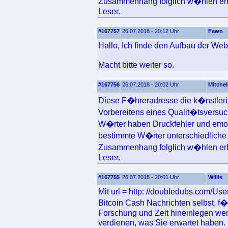
Zusammenhang folglich w�hlen erh
Leser.
#167757
26.07.2018 - 20:12 Uhr
Fawn
Hallo, Ich finde den Aufbau der Webs
Macht bitte weiter so.
#167756
26.07.2018 - 20:02 Uhr
Mitchel
Diese F�hreradresse die k�nstlerisc
Vorbereitens eines Qualit�tsversuc
W�rter haben Druckfehler und emot
bestimmte W�rter unterschiedliche 
Zusammenhang folglich w�hlen erh
Leser.
#167755
26.07.2018 - 20:01 Uhr
Willis
Mit url = http: //doubledubs.com/Use
Bitcoin Cash Nachrichten selbst, f�r
Forschung und Zeit hineinlegen wer
verdienen, was Sie erwartet haben.