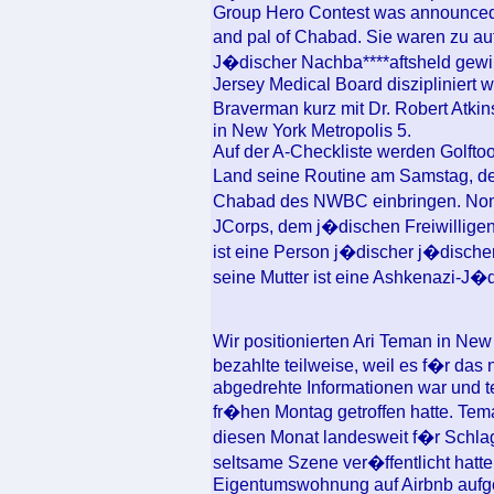
Group Hero Contest was announced 
and pal of Chabad. Sie waren zu au
J�discher Nachba****aftsheld ge
Jersey Medical Board diszipliniert 
Braverman kurz mit Dr. Robert Atk
in New York Metropolis 5.
Auf der A-Checkliste werden Golfto
Land seine Routine am Samstag, d
Chabad des NWBC einbringen. Nomi
JCorps, dem j�dischen Freiwilligenn
ist eine Person j�discher j�discher
seine Mutter ist eine Ashkenazi-J�
Wir positionierten Ari Teman in Ne
bezahlte teilweise, weil es f�r d
abgedrehte Informationen war und t
fr�hen Montag getroffen hatte. Tem
diesen Monat landesweit f�r Schla
seltsame Szene ver�ffentlicht hatte
Eigentumswohnung auf Airbnb aufg