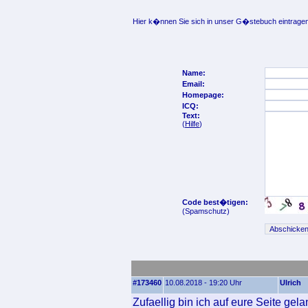
Hier k�nnen Sie sich in unser G�stebuch eintragen
Name:
Email:
Homepage:
ICQ:
Text:
(
Hilfe
)
Code best�tigen:
(Spamschutz)
#173460
10.08.2018 - 19:20 Uhr
Ulrich
Zufaellig bin ich auf eure Seite gel