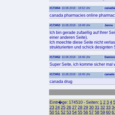
#173454
10.08.2018 - 18:52 Uhr
canadia
canada pharmacies online pharmac
#173453
10.08.2018 - 18:48 Uhr
Janna
Ich bin gerade zufaellig auf Ihrer S
einer anderen Seite).
Ich moechte diese Seite nicht verlas
strukturierten und schick designten 
#173452
10.08.2018 - 18:46 Uhr
Damion
Super Seite, ich komme sicher mal 
#173451
10.08.2018 - 18:45 Uhr
canada 
canada drug
Eintr�ge: 174510 - Seiten:
1
2
3
4
23
24
25
26
27
28
29
30
31
32
33
3
50
51
52
53
54
55
56
57
58
59
60
6